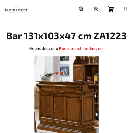
Přejít
na
obsah
Nákupní
Hledat
Přihlášení
Bar 131x103x47 cm ZA1223
košík
Průměrné
Neohodnoceno
Podrobnosti hodnocení
hodnocení
produktu
je
0,0
z
5
hvězdiček.