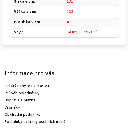
Šířka v cm
:
131
Výška v cm
:
103
Hloubka v cm
:
47
Styl
:
Retro
,
Rustikální
Z
á
p
Informace pro vás
a
Italský nábytek z masivu
t
Průběh objednávky
í
Doprava a platba
Vzorníky
Obchodní podmínky
Podmínky ochrany osobních údajů