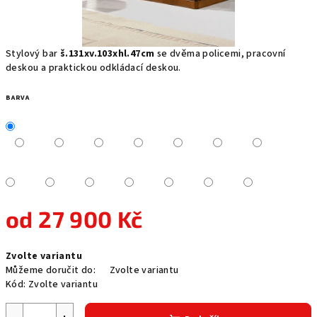
Stylový bar
š.131xv.103xhl.47cm
se dvěma policemi, pracovní
deskou a praktickou odkládací deskou.
BARVA
od
27 900 Kč
Měrná
Zvolte variantu
cena:
Můžeme doručit do:
Zvolte variantu
Kód:
Zvolte variantu