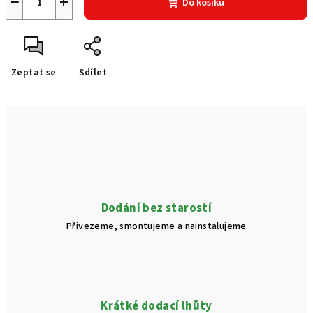
−
+
Do košíku
Zeptat se
Sdílet
Dodání bez starostí
Přivezeme, smontujeme a nainstalujeme
Krátké dodací lhůty