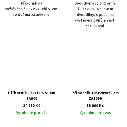
Příborník na
Dvoudveřový příborník
nožičkách š.98xv.213xhl.51cm,
š.137xv.200xhl.50cm
se dvěma zásuvkami.
dvoudílný, s policí na
vystavení talířů a šesti
zásuvkami.
Příborník 121x199x51 cm
Příborník 105x209x50 cm
ZA900
ZA3090
34 980 Kč
35 960 Kč
Vyrobíme pro vás
Vyrobíme pro vás