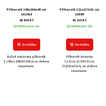
Příborník 108x206x49 cm
Příborník 121x227x51 cm
ZA1416
ZA689
40 900 Kč
41 220 Kč
Vyrobíme pro vás
Vyrobíme pro vás
Do košíku
Do košíku
Ručně malovaný příborník
Příborník komoda
š.108xv.206xhl.49cm se dvěma
š.121xv.227xhl.51cm
zásuvkami.
čtyřdveřová, se dvěma
zásuvkami.