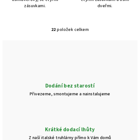
zásuvkami.
dveřmi.
22
položek celkem
O
v
l
á
d
a
c
í
Dodání bez starostí
p
Přivezeme, smontujeme a nainstalujeme
r
v
k
y
v
Krátké dodací lhůty
ý
Z naší italské truhlárny přímo k Vám domů