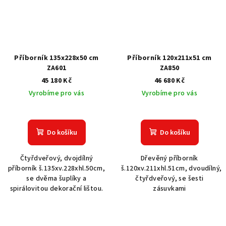
Příborník 135x228x50 cm
Příborník 120x211x51 cm
ZA601
ZA850
45 180 Kč
46 680 Kč
Vyrobíme pro vás
Vyrobíme pro vás
Do košíku
Do košíku
Čtyřdveřový, dvojdílný
Dřevěný příborník
příborník š.135xv.228xhl.50cm,
š.120xv.211xhl.51cm, dvoudílný,
se dvěma šuplíky a
čtyřdveřový, se šesti
spirálovitou dekorační lištou.
zásuvkami