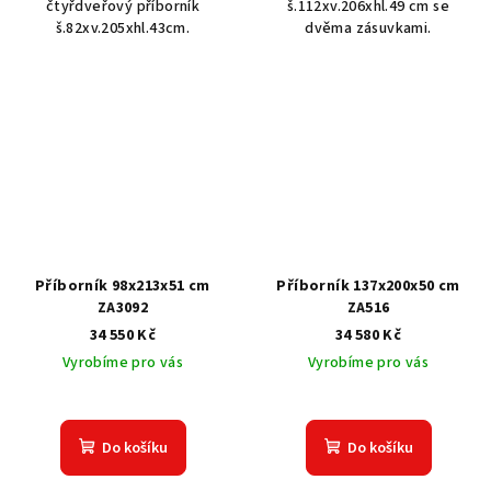
čtyřdveřový příborník
š.112xv.206xhl.49 cm se
š.82xv.205xhl.43cm.
dvěma zásuvkami.
Příborník 98x213x51 cm
Příborník 137x200x50 cm
ZA3092
ZA516
34 550 Kč
34 580 Kč
Vyrobíme pro vás
Vyrobíme pro vás
Do košíku
Do košíku