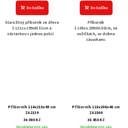
Do košíku
Do košíku
Starožitný příborník ze dřeva
Příborník
š.121xv.199xhl.51cm a
š.105xv.209xhl.50cm, na
nástavbou s jednou policí.
nožičkách, se dvěma
zásuvkami.
Příborník 114x215x49 cm
Příborník 116x206x46 cm
ZA2139
ZA1500
36 080 Kč
36 450 Kč
Vyrobíme pro vás
Vyrobíme pro vás