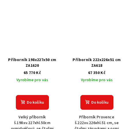
Příborník 198x227x50 cm
Příborník 222x226x51 cm
ZA1620
ZA618
65 770 Kč
67 350 Kč
Vyrobíme pro vás
Vyrobíme pro vás
Do košíku
Do košíku
Velký příborník
Příborník Provence
š.198xv.227xhl.50cm
š.222xv.226xhl.51 cm, se
osmidvéřový, se čtyřmi
čtyřmi zásuvkami a osmi