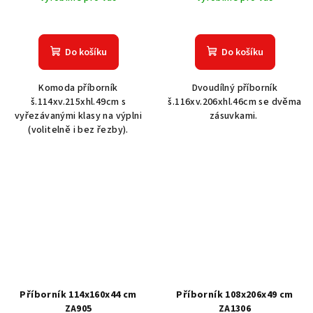
Do košíku
Do košíku
Komoda příborník
Dvoudílný příborník
š.114xv.215xhl.49cm s
š.116xv.206xhl.46cm se dvěma
vyřezávanými klasy na výplni
zásuvkami.
(volitelně i bez řezby).
Příborník 114x160x44 cm
Příborník 108x206x49 cm
ZA905
ZA1306