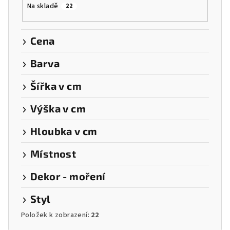
Na skladě
22
d
u
k
Cena
t
Barva
ů
Šířka v cm
Výška v cm
Hloubka v cm
Místnost
Dekor - moření
Styl
Položek k zobrazení:
22