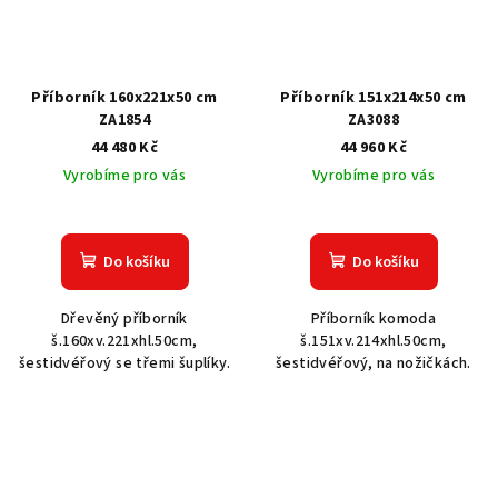
Příborník 160x221x50 cm
Příborník 151x214x50 cm
ZA1854
ZA3088
44 480 Kč
44 960 Kč
Vyrobíme pro vás
Vyrobíme pro vás
Do košíku
Do košíku
Dřevěný příborník
Příborník komoda
š.160xv.221xhl.50cm,
š.151xv.214xhl.50cm,
šestidvéřový se třemi šuplíky.
šestidvéřový, na nožičkách.