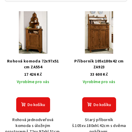
V
ý
p
i
s
p
r
Rohová komoda 72x97x51
Příborník 105x180x42 cm
o
cm ZA554
ZA923
17 426 Kč
33 600 Kč
d
Vyrobíme pro vás
Vyrobíme pro vás
u
k
t
Do košíku
Do košíku
ů
Rohová jednodveřová
Starý příborník
komoda s úložným
š.105xv.180xhl.42cm s dvěma
prostorem š.72xv.97xhl.51cm.
poličkami.