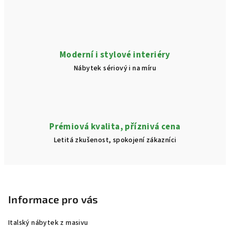
p
i
s
u
Moderní i stylové interiéry
Nábytek sériový i na míru
Prémiová kvalita, příznivá cena
Letitá zkušenost, spokojení zákazníci
Z
á
p
Informace pro vás
a
Italský nábytek z masivu
t