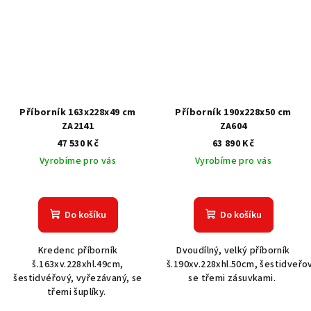
Příborník 163x228x49 cm
Příborník 190x228x50 cm
ZA2141
ZA604
47 530 Kč
63 890 Kč
Vyrobíme pro vás
Vyrobíme pro vás
Do košíku
Do košíku
Kredenc příborník
Dvoudílný, velký příborník
š.163xv.228xhl.49cm,
š.190xv.228xhl.50cm, šestidveřo
šestidvéřový, vyřezávaný, se
se třemi zásuvkami.
třemi šuplíky.