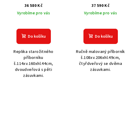
36 580 Kč
37 590 Kč
Vyrobíme pro vás
Vyrobíme pro vás
Do košíku
Do košíku
Replika starožitného
Ručně malovaný příborník
příborníku
š.108xv.206xhl.49cm,
š.114xv.160xhl.44cm,
čtyřdveřový se dvěma
dvoudveřová s pěti
zásuvkami.
zásuvkami.