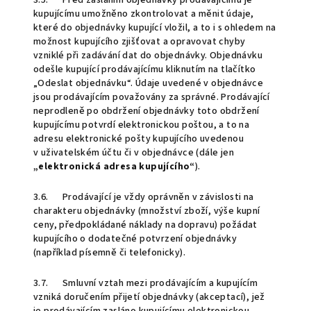
3.5. Před zasláním objednávky prodávajícímu je
kupujícímu umožněno zkontrolovat a měnit údaje,
které do objednávky kupující vložil, a to i s ohledem na
možnost kupujícího zjišťovat a opravovat chyby
vzniklé při zadávání dat do objednávky. Objednávku
odešle kupující prodávajícímu kliknutím na tlačítko
„Odeslat objednávku“. Údaje uvedené v objednávce
jsou prodávajícím považovány za správné. Prodávající
neprodleně po obdržení objednávky toto obdržení
kupujícímu potvrdí elektronickou poštou, a to na
adresu elektronické pošty kupujícího uvedenou
v uživatelském účtu či v objednávce (dále jen
„elektronická adresa kupujícího“
).
3.6. Prodávající je vždy oprávněn v závislosti na
charakteru objednávky (množství zboží, výše kupní
ceny, předpokládané náklady na dopravu) požádat
kupujícího o dodatečné potvrzení objednávky
(například písemně či telefonicky).
3.7. Smluvní vztah mezi prodávajícím a kupujícím
vzniká doručením přijetí objednávky (akceptací), jež