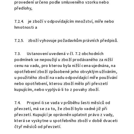
provedení určeno podle smluveného vzorku nebo
předlohy,
7.2.4. je zboží v odpovídajícím množství, míře nebo
hmotnosti a
7.2.5. zboží vyhovuje požadavkům právních předpisů.
7.3. Ustanovení uvedená v čl. 7.2 obchodních
podmínek se nepoužijí u zboží prodávaného za nižší
cenu na vadu, pro kterou byla nižší cena ujednána, na
opotřebení zboží způsobené jeho obvyklým užíváním,
u použitého zboží na vadu odpovídající míře používání
nebo opotřebení, kterou zboží mělo při převzetí
kupujícím, nebo vyplývá-li to z povahy zboží.
7.4. Projeví-li se vada v průběhu šesti měsíců od
převzetí, má se za to, že zboží bylo vadné již při
převzetí. Kupující je oprávněn uplatnit právo z vady,
která se vyskytne u spotřebního zboží v době dvaceti
čtyř měsíců od převzetí.