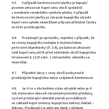
4.5. V případě bezhotovostní platby je kupující
povinen uhrazovat kupní cenu zboží společně
s uvedením variabilního symbolu platby. V případě
bezhotovostní platby je závazek kupujícího uhradit
kupní cenu splněn okamžikem připsání příslušné částky
na účet prodávajícího.
4.6. Prodávající je oprávněn, zejména v případě, že
ze strany kupujícího nedojde k dodatečnému
potvrzení objednávky (čl. 3.6), požadovat uhrazení
celé kupní ceny ještě před odesláním zboží kupujícímu.
Ustanovení § 2119 odst. 1 občanského zákoníku se
nepoužije.
4.7. Případné slevy z ceny zboží poskytnuté
prodávajícím kupujícímu nelze vzájemně kombinovat.
4.8. Je-li to v obchodním styku obvyklé nebo je-li
tak stanoveno obecně závaznými právními předpisy,
vystaví prodávající ohledně plateb prováděných
na základě kupní smlouvy kupujícímu daňový doklad –
fakturu. Prodávající je plátcem daně z přidané