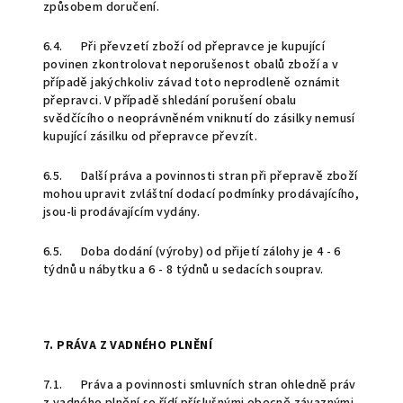
způsobem doručení.
6.4. Při převzetí zboží od přepravce je kupující
povinen zkontrolovat neporušenost obalů zboží a v
případě jakýchkoliv závad toto neprodleně oznámit
přepravci. V případě shledání porušení obalu
svědčícího o neoprávněném vniknutí do zásilky nemusí
kupující zásilku od přepravce převzít.
6.5. Další práva a povinnosti stran při přepravě zboží
mohou upravit zvláštní dodací podmínky prodávajícího,
jsou-li prodávajícím vydány.
6.5. Doba dodání (výroby) od přijetí zálohy je 4 - 6
týdnů u nábytku a 6 - 8 týdnů u sedacích souprav.
7. PRÁVA Z VADNÉHO PLNĚNÍ
7.1. Práva a povinnosti smluvních stran ohledně práv