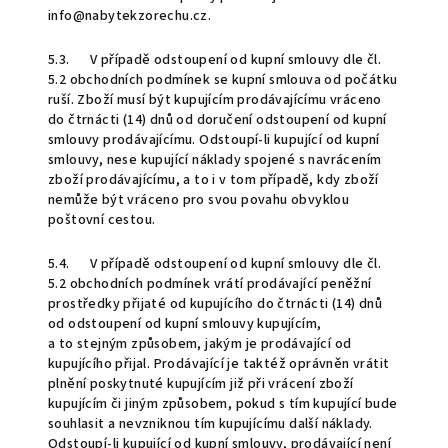
info@nabytekzorechu.cz.
5.3. V případě odstoupení od kupní smlouvy dle čl.
5.2 obchodních podmínek se kupní smlouva od počátku
ruší. Zboží musí být kupujícím prodávajícímu vráceno
do čtrnácti (14) dnů od doručení odstoupení od kupní
smlouvy prodávajícímu. Odstoupí-li kupující od kupní
smlouvy, nese kupující náklady spojené s navrácením
zboží prodávajícímu, a to i v tom případě, kdy zboží
nemůže být vráceno pro svou povahu obvyklou
poštovní cestou.
5.4. V případě odstoupení od kupní smlouvy dle čl.
5.2 obchodních podmínek vrátí prodávající peněžní
prostředky přijaté od kupujícího do čtrnácti (14) dnů
od odstoupení od kupní smlouvy kupujícím,
a to stejným způsobem, jakým je prodávající od
kupujícího přijal. Prodávající je taktéž oprávněn vrátit
plnění poskytnuté kupujícím již při vrácení zboží
kupujícím či jiným způsobem, pokud s tím kupující bude
souhlasit a nevzniknou tím kupujícímu další náklady.
Odstoupí-li kupující od kupní smlouvy, prodávající není