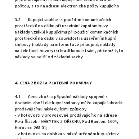
je prodávajícím zasláno kupujícímu elektronickou
poštou, a to na adresu elektronické pošty kupujícího.
3.8. Kupující souhlasí s použitím komunikačních
prostředků na dálku při uzavírání kupní smlouvy.
Náklady vzniklé kupujícímu při použití komunikačních
prostředků na dálku v souvislosti s uzavřením kupní
smlouvy (náklady na internetové připojení, náklady
na telefonní hovory) si hradí kupující sám, přičemž tyto
náklady se neliší od základní sazby.
4. CENA ZBOŽÍ A PLATEBNÍ PODMÍNKY
4.1. Cenu zboží a případné náklady spojené s
dodáním zboží dle kupní smlouvy může kupující uhradit
prodávajícímu následujícími způsoby:
- v hotovosti v provozovně prodávajícího na adrese
Petr Šístek - NÁBYTEK Z OŘECHU, Pod Rančem 1604,
Hořovice 268 01;
- v hotovosti na dobírku v místě určeném kupujícím v