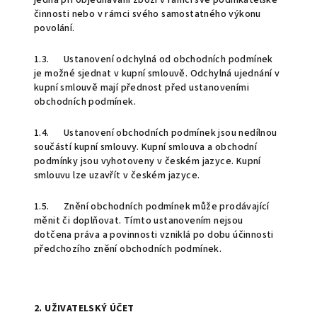
jedná při objednávání zboží v rámci své podnikatelské
činnosti nebo v rámci svého samostatného výkonu
povolání.
1.3. Ustanovení odchylná od obchodních podmínek
je možné sjednat v kupní smlouvě. Odchylná ujednání v
kupní smlouvě mají přednost před ustanoveními
obchodních podmínek.
1.4. Ustanovení obchodních podmínek jsou nedílnou
součástí kupní smlouvy. Kupní smlouva a obchodní
podmínky jsou vyhotoveny v českém jazyce. Kupní
smlouvu lze uzavřít v českém jazyce.
1.5. Znění obchodních podmínek může prodávající
měnit či doplňovat. Tímto ustanovením nejsou
dotčena práva a povinnosti vzniklá po dobu účinnosti
předchozího znění obchodních podmínek.
2. UŽIVATELSKÝ ÚČET