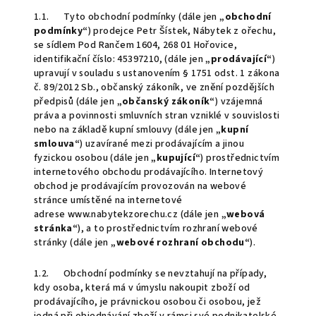
1.1. Tyto obchodní podmínky (dále jen
„obchodní
podmínky“
) prodejce Petr Šístek, Nábytek z ořechu,
se sídlem Pod Rančem 1604, 268 01 Hořovice,
identifikační číslo: 45397210, (dále jen
„prodávající“
)
upravují v souladu s ustanovením § 1751 odst. 1 zákona
č. 89/2012 Sb., občanský zákoník, ve znění pozdějších
předpisů (dále jen
„občanský zákoník“
) vzájemná
práva a povinnosti smluvních stran vzniklé v souvislosti
nebo na základě kupní smlouvy (dále jen
„kupní
smlouva“
) uzavírané mezi prodávajícím a jinou
fyzickou osobou (dále jen
„kupující“
) prostřednictvím
internetového obchodu prodávajícího. Internetový
obchod je prodávajícím provozován na webové
stránce umístěné na internetové
adrese www.nabytekzorechu.cz (dále jen
„webová
stránka“
), a to prostřednictvím rozhraní webové
stránky (dále jen
„webové rozhraní obchodu“
).
1.2. Obchodní podmínky se nevztahují na případy,
kdy osoba, která má v úmyslu nakoupit zboží od
prodávajícího, je právnickou osobou či osobou, jež