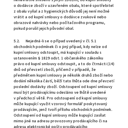
nenávratně smíseno s jiným zbožím, od kupní smlouvy
o dodávce zboží v uzavřeném obalu, které spotřebitel
z obalu vyňal a z hygienických důvodů jej není možné
vrátit a od kupní smlouvy o dodávce zvukové nebo
obrazové nahrávky nebo počítačového programu,
pokud porušil jejich původní obal.
5.2. Nejedná-li se o případ uvedený v čl. 5.1
obchodních podmínek či o jiný případ, kdy nelze od
kupní smlouvy odstoupit, má kupující v souladu s
ustanovením § 1829 odst. 1 občanského zákoníku
právo od kupní smlouvy odstoupit, a to do čtrnácti (14)
dnů od převzetí zboží, přičemž v případě, že
předmětem kupní smlouvy je několik druhů zboží nebo
dodání několika částí, běží tato lhůta ode dne převzetí
poslední dodávky zboží. Odstoupení od kupní smlouvy
musí být prodávajícímu odesláno ve lhůtě uvedené
v předchozí větě. Pro odstoupení od kupní smlouvy
může kupující využit vzorový formulář poskytovaný
prodávajícím, jenž tvoří přílohu obchodních podmínek.
Odstoupení od kupní smlouvy může kupující zasílat
mimo jiné na adresu provozovny prodávajícího či na
adresu elektronické pošty prodávajícího