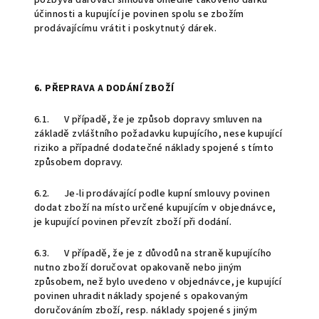
pozbývá darovací smlouva ohledně takového dárku
účinnosti a kupující je povinen spolu se zbožím
prodávajícímu vrátit i poskytnutý dárek.
6. PŘEPRAVA A DODÁNÍ ZBOŽÍ
6.1. V případě, že je způsob dopravy smluven na
základě zvláštního požadavku kupujícího, nese kupující
riziko a případné dodatečné náklady spojené s tímto
způsobem dopravy.
6.2. Je-li prodávající podle kupní smlouvy povinen
dodat zboží na místo určené kupujícím v objednávce,
je kupující povinen převzít zboží při dodání.
6.3. V případě, že je z důvodů na straně kupujícího
nutno zboží doručovat opakovaně nebo jiným
způsobem, než bylo uvedeno v objednávce, je kupující
povinen uhradit náklady spojené s opakovaným
doručováním zboží, resp. náklady spojené s jiným