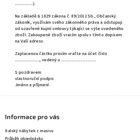
.................
).
Na základě § 1829 zákona č. 89/2012 Sb., Občanský
zákoník, využívám svého zákonného práva a odstupuji
od uzavřené kupní smlouvy týkající se výše uvedeného
zboží. Zakoupené zboží vracím
spolu s tímto dopisem
na Vaší adresu.
Zaplacenou částku prosím vraťte na účet číslo
......................., vedený u .................................
S pozdravem
vlastnoruční podpis
Jméno a příjmení
Z
á
p
Informace pro vás
a
Italský nábytek z masivu
t
Průběh objednávky