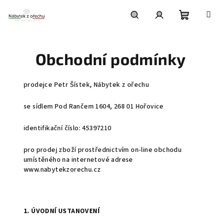
Přejít
na
obsah
Nákupní
Hledat
Přihlášení
Obchodní podmínky
košík
prodejce Petr Šístek, Nábytek z ořechu
se sídlem Pod Rančem 1604, 268 01 Hořovice
identifikační číslo: 45397210
pro prodej zboží prostřednictvím on-line obchodu
umístěného na internetové adrese
www.nabytekzorechu.cz
1. ÚVODNÍ USTANOVENÍ