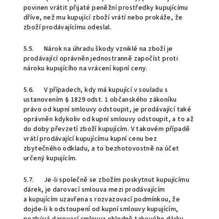
povinen vrátit přijaté peněžní prostředky kupujícímu
dříve, než mu kupující zboží vrátí nebo prokáže, že
zboží prodávajícímu odeslal.
5.5. Nárok na úhradu škody vzniklé na zboží je
prodávající oprávněn jednostranně započíst proti
nároku kupujícího na vrácení kupní ceny.
5.6. V případech, kdy má kupující v souladu s
ustanovením § 1829 odst. 1 občanského zákoníku
právo od kupní smlouvy odstoupit, je prodávající také
oprávněn kdykoliv od kupní smlouvy odstoupit, a to až
do doby převzetí zboží kupujícím. V takovém případě
vrátí prodávající kupujícímu kupní cenu bez
zbytečného odkladu, a to bezhotovostně na účet
určený kupujícím.
5.7. Je-li společně se zbožím poskytnut kupujícímu
dárek, je darovací smlouva mezi prodávajícím
a kupujícím uzavřena s rozvazovací podmínkou, že
dojde-li k odstoupení od kupní smlouvy kupujícím,