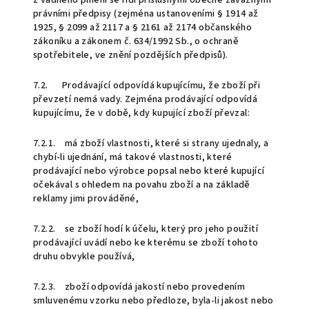
z vadného plnění se řídí příslušnými obecně závaznými
právními předpisy (zejména ustanoveními § 1914 až
1925, § 2099 až 2117 a § 2161 až 2174 občanského
zákoníku a zákonem č. 634/1992 Sb., o ochraně
spotřebitele, ve znění pozdějších předpisů).
7.2. Prodávající odpovídá kupujícímu, že zboží při
převzetí nemá vady. Zejména prodávající odpovídá
kupujícímu, že v době, kdy kupující zboží převzal:
7.2.1. má zboží vlastnosti, které si strany ujednaly, a
chybí-li ujednání, má takové vlastnosti, které
prodávající nebo výrobce popsal nebo které kupující
očekával s ohledem na povahu zboží a na základě
reklamy jimi prováděné,
7.2.2. se zboží hodí k účelu, který pro jeho použití
prodávající uvádí nebo ke kterému se zboží tohoto
druhu obvykle používá,
7.2.3. zboží odpovídá jakostí nebo provedením
smluvenému vzorku nebo předloze, byla-li jakost nebo