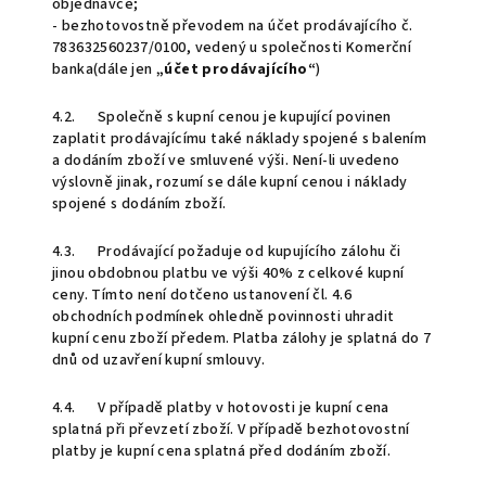
objednávce;
- bezhotovostně převodem na účet prodávajícího č.
783632560237/0100, vedený u společnosti Komerční
banka(dále jen
„účet prodávajícího“
)
4.2. Společně s kupní cenou je kupující povinen
zaplatit prodávajícímu také náklady spojené s balením
a dodáním zboží ve smluvené výši. Není-li uvedeno
výslovně jinak, rozumí se dále kupní cenou i náklady
spojené s dodáním zboží.
4.3. Prodávající požaduje od kupujícího zálohu či
jinou obdobnou platbu ve výši 40% z celkové kupní
ceny. Tímto není dotčeno ustanovení čl. 4.6
obchodních podmínek ohledně povinnosti uhradit
kupní cenu zboží předem. Platba zálohy je splatná do 7
dnů od uzavření kupní smlouvy.
4.4. V případě platby v hotovosti je kupní cena
splatná při převzetí zboží. V případě bezhotovostní
platby je kupní cena splatná před dodáním zboží.