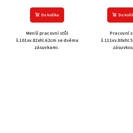
Do košíku
Do koší
Menší pracovní stůl
Pracovní s
š.101xv.82xhl.62cm se dvěma
š.111xv.80xhl.
zásuvkami.
zásuvko