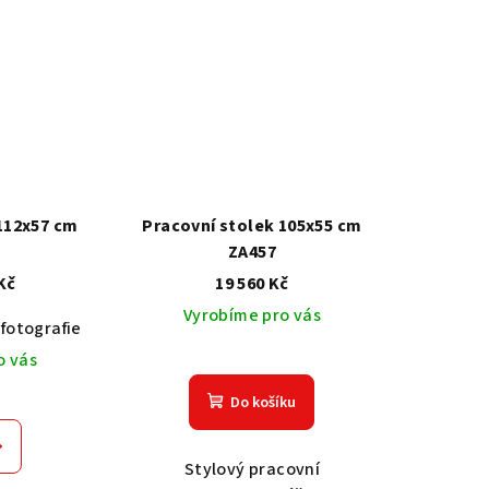
112x57 cm
Pracovní stolek 105x55 cm
ZA457
Kč
19 560 Kč
Vyrobíme pro vás
fotografie
Akát vintage BT1551
Dub světlý 2209
Dub tma
o vás
Do košíku
Stylový pracovní