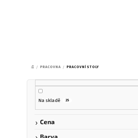
Přejít
na
obsah
/
PRACOVNA
/
PRACOVNÍ STOLY
DOMŮ
P
o
Na skladě
25
s
t
Cena
r
Barva