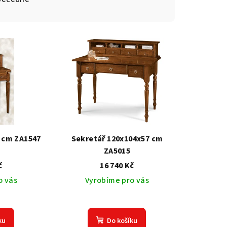
 cm ZA1547
Sekretář 120x104x57 cm
ZA5015
č
16 740 Kč
o vás
Vyrobíme pro vás
ku
Do košíku