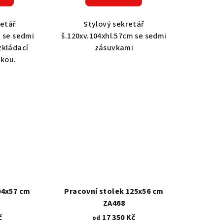
retář
Stylový sekretář
m se sedmi
š.120xv.104xhl.57cm se sedmi
zkládací
zásuvkami
skou.
04x57 cm
Pracovní stolek 125x56 cm
ZA468
č
17 350 Kč
od