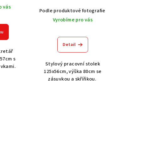
o vás
Dub světlý 2209
Podle produktové fotografie
Dub tmavý 2208
Ořech střední BT79T3
Akát vintage
O
Vyrobíme pro vás
ku
Detail
kretář
.57cm s
Stylový pracovní stolek
uvkami.
125x56cm, výška 80cm se
zásuvkou a skříňkou.