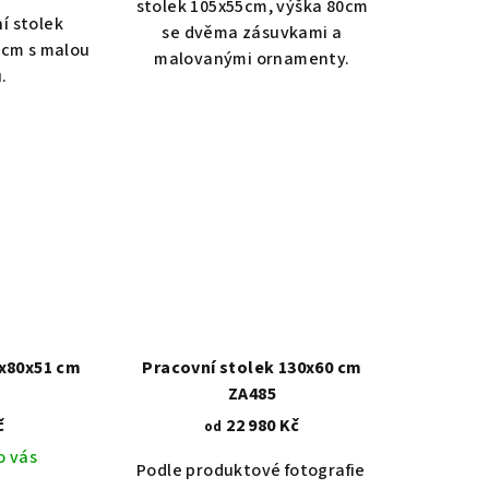
stolek 105x55cm, výška 80cm
í stolek
se dvěma zásuvkami a
0cm s malou
malovanými ornamenty.
u.
1x80x51 cm
Pracovní stolek 130x60 cm
ZA485
č
22 980 Kč
od
o vás
Podle produktové fotografie
Akát vintage