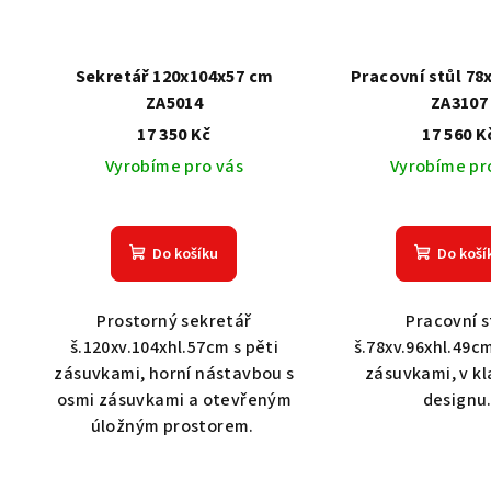
Sekretář 120x104x57 cm
Pracovní stůl 78
ZA5014
ZA3107
17 350 Kč
17 560 K
Vyrobíme pro vás
Vyrobíme pr
Do košíku
Do koší
Prostorný sekretář
Pracovní s
š.120xv.104xhl.57cm s pěti
š.78xv.96xhl.49cm
zásuvkami, horní nástavbou s
zásuvkami, v k
osmi zásuvkami a otevřeným
designu
úložným prostorem.