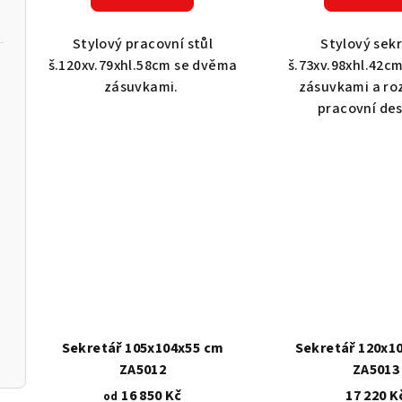
k
ů
t
Stylový pracovní stůl
Stylový sek
š.120xv.79xhl.58cm se dvěma
š.73xv.98xhl.42c
ů
zásuvkami.
zásuvkami a ro
pracovní de
Sekretář 105x104x55 cm
Sekretář 120x1
ZA5012
ZA5013
16 850 Kč
17 220 K
od