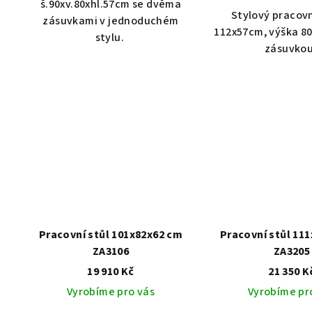
š.90xv.80xhl.57cm se dvěma
Stylový pracovn
zásuvkami v jednoduchém
112x57cm, výška 8
stylu.
zásuvko
Pracovní stůl 101x82x62 cm
Pracovní stůl 11
ZA3106
ZA3205
19 910 Kč
21 350 K
Vyrobíme pro vás
Vyrobíme pr