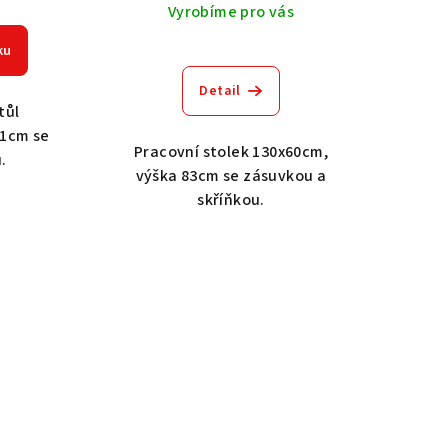
Vyrobíme pro vás
ku
Detail
tůl
51cm se
Pracovní stolek 130x60cm,
u.
výška 83cm se zásuvkou a
skříňkou.