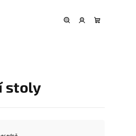
Hledat
Přihlášení
Nákupní
košík
 stoly
becedně