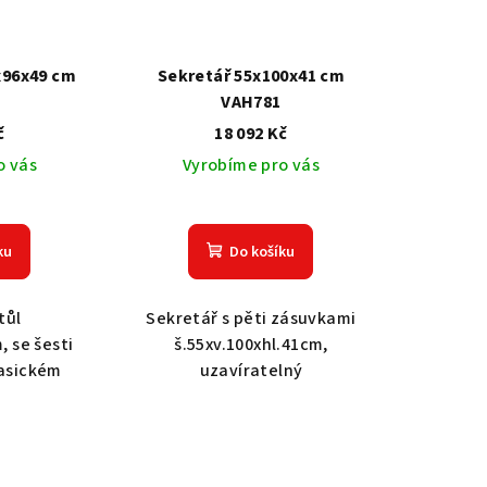
x96x49 cm
Sekretář 55x100x41 cm
VAH781
č
18 092 Kč
o vás
Vyrobíme pro vás
ku
Do košíku
tůl
Sekretář s pěti zásuvkami
, se šesti
š.55xv.100xhl.41cm,
lasickém
uzavíratelný
.