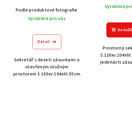
Vyrobíme pr
Podle produktové fotografie
Akát vintage BT1551
Vyrobíme pro vás
Do koší
Detail
Prostorný se
š.120xv.104xhl
Sekretář s deseti zásuvkami a
jedenácti zás
otevřeným úložným
prostorem š.105xv.104xhl.55cm.