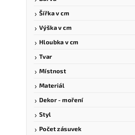
a
Šířka v cm
n
n
Výška v cm
í
Hloubka v cm
p
Tvar
a
Místnost
n
e
Materiál
l
Dekor - moření
Styl
Počet zásuvek