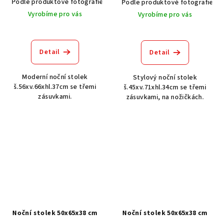
Podle produktové fotografie
Akát vintage BT1551
Dub světlý
Podle produktové fotografie
Vyrobíme pro vás
Vyrobíme pro vás
Detail
Detail
Moderní noční stolek
Stylový noční stolek
š.56xv.66xhl.37cm se třemi
š.45xv.71xhl.34cm se třemi
zásuvkami.
zásuvkami, na nožičkách.
Noční stolek 50x65x38 cm
Noční stolek 50x65x38 cm