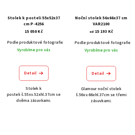
Stolek k posteli 55x52x37
Noční stolek 56x66x37 cm
cm P-4256
VAR2100
15 050 Kč
15 193 Kč
od
Podle produktové fotografie
Akát vintage BT1551
Dub světlý
Podle produktové fotografie
Vyrobíme pro vás
Vyrobíme pro vás
Detail
Detail
Stolek k
Glamour noční stolek
posteli š.55xv.52xhl.37cm se
š.56xv.66xhl.37cm se třemi
dvěma zásuvkami.
zásuvkami.