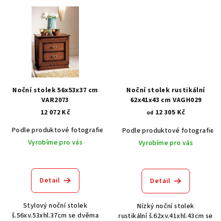
Noční stolek 56x53x37 cm
Noční stolek rustikální
VAR2073
62x41x43 cm VAGH029
12 072 Kč
12 305 Kč
od
Podle produktové fotografie
Akát vintage BT1551
Dub světlý
Podle produktové fotografie
Vyrobíme pro vás
Vyrobíme pro vás
Detail
Detail
Stylový noční stolek
Nízký noční stolek
š.56xv.53xhl.37cm se dvěma
rustikální š.62xv.41xhl.43cm se