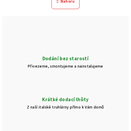
l
Nahoru
k
á
o
d
v
a
á
n
c
í
í
p
r
v
Dodání bez starostí
k
Přivezeme, smontujeme a nainstalujeme
y
v
ý
p
i
Krátké dodací lhůty
s
Z naší italské truhlárny přímo k Vám domů
u