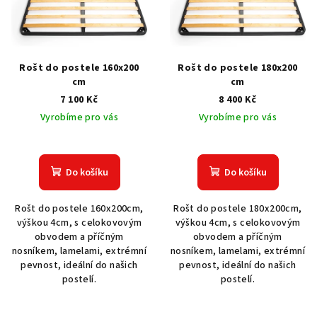
i
s
p
r
Rošt do postele 160x200
Rošt do postele 180x200
o
cm
cm
7 100 Kč
8 400 Kč
d
Vyrobíme pro vás
Vyrobíme pro vás
u
k
t
Do košíku
Do košíku
ů
Rošt do postele 160x200cm,
Rošt do postele 180x200cm,
výškou 4cm, s celokovovým
výškou 4cm, s celokovovým
obvodem a příčným
obvodem a příčným
nosníkem, lamelami, extrémní
nosníkem, lamelami, extrémní
pevnost, ideální do našich
pevnost, ideální do našich
postelí.
postelí.