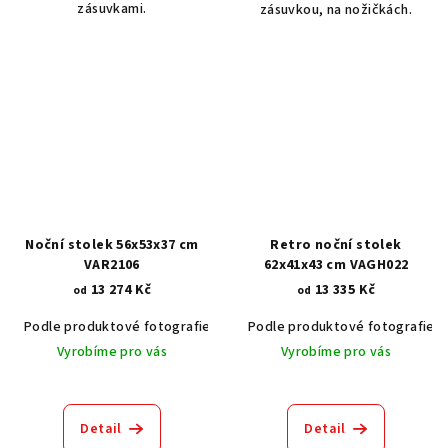
zásuvkami.
zásuvkou, na nožičkách.
Noční stolek 56x53x37 cm
Retro noční stolek
VAR2106
62x41x43 cm VAGH022
13 274 Kč
13 335 Kč
od
od
Podle produktové fotografie
Bílá
Podle produktové fotografie
Bílá s patinou BT9001-A6
Č
Vyrobíme pro vás
Vyrobíme pro vás
Detail
Detail