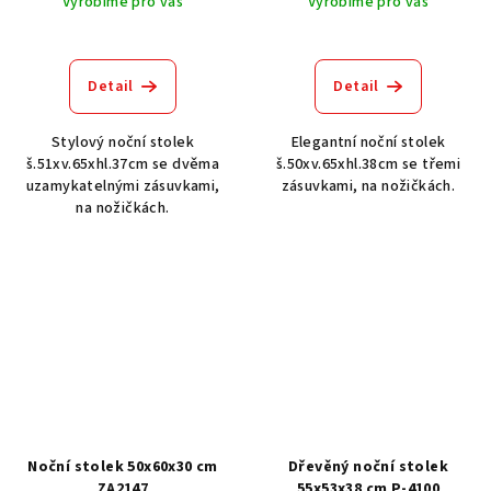
Vyrobíme pro vás
Vyrobíme pro vás
Detail
Detail
Stylový noční stolek
Elegantní noční stolek
š.51xv.65xhl.37cm se dvěma
š.50xv.65xhl.38cm se třemi
uzamykatelnými zásuvkami,
zásuvkami, na nožičkách.
na nožičkách.
Noční stolek 50x60x30 cm
Dřevěný noční stolek
ZA2147
55x53x38 cm P-4100