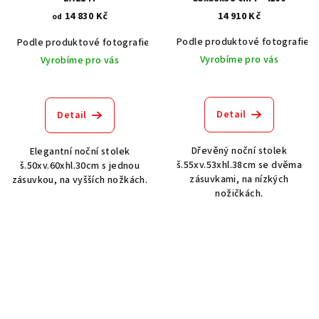
14 830 Kč
14 910 Kč
od
Podle produktové fotografie
Podle produktové fotografie
Akát vintage BT1551
Dub světlý
Vyrobíme pro vás
Vyrobíme pro vás
Detail
Detail
Dřevěný noční stolek
Elegantní noční stolek
š.55xv.53xhl.38cm se dvěma
š.50xv.60xhl.30cm s jednou
zásuvkami, na nízkých
zásuvkou, na vyšších nožkách.
nožičkách.