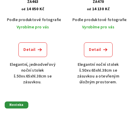
ZA463
ZA470
14 050 Kč
14 130 Kč
od
od
Podle produktové fotografie
Akát vintage BT1551
Podle produktové fotografie
Dub světlý
Vyrobíme pro vás
Vyrobíme pro vás
Detail
Detail
Elegantní, jednodveřový
Elegantní noční stolek
noční stolek
š.50xv.65xhl.38cm se
š.50xv.65xhl.38cm se
zásuvkou a otevřeným
zásuvkou.
úložným prostorem.
Novinka