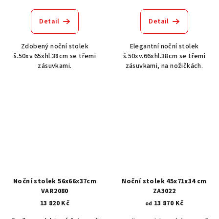
Detail
Detail
Zdobený noční stolek
Elegantní noční stolek
š.50xv.65xhl.38cm se třemi
š.50xv.66xhl.38cm se třemi
zásuvkami.
zásuvkami, na nožičkách.
Noční stolek 56x66x37cm
Noční stolek 45x71x34 cm
VAR2080
ZA3022
13 820 Kč
13 870 Kč
od