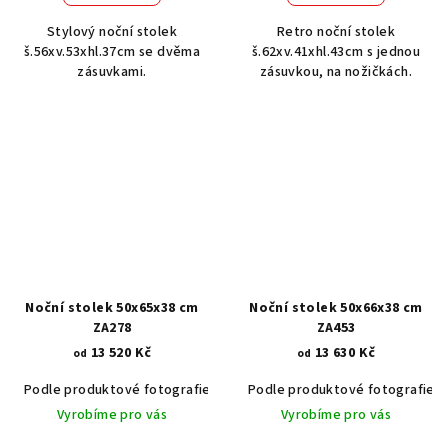
Stylový noční stolek
Retro noční stolek
š.56xv.53xhl.37cm se dvěma
š.62xv.41xhl.43cm s jednou
zásuvkami.
zásuvkou, na nožičkách.
Noční stolek 50x65x38 cm
Noční stolek 50x66x38 cm
ZA278
ZA453
13 520 Kč
13 630 Kč
od
od
Podle produktové fotografie
Akát vintage BT1551
Podle produktové fotografie
Dub světlý
Vyrobíme pro vás
Vyrobíme pro vás