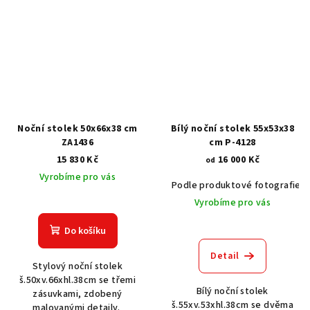
Noční stolek 50x66x38 cm
Bílý noční stolek 55x53x38
ZA1436
cm P-4128
15 830 Kč
16 000 Kč
od
Vyrobíme pro vás
Podle produktové fotografie
Vyrobíme pro vás
Do košíku
Detail
Stylový noční stolek
š.50xv.66xhl.38cm se třemi
Bílý noční stolek
zásuvkami, zdobený
š.55xv.53xhl.38cm se dvěma
malovanými detaily.