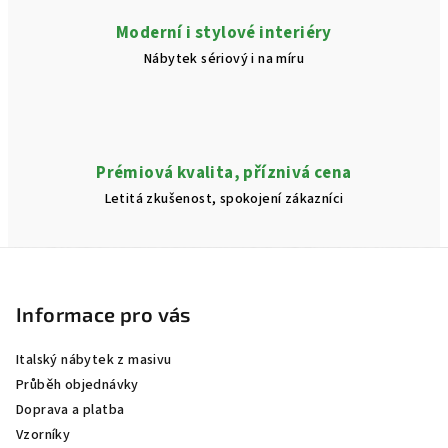
Moderní i stylové interiéry
Nábytek sériový i na míru
Prémiová kvalita, příznivá cena
Letitá zkušenost, spokojení zákazníci
Z
á
p
Informace pro vás
a
Italský nábytek z masivu
t
Průběh objednávky
í
Doprava a platba
Vzorníky