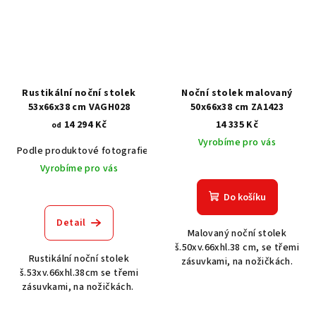
Rustikální noční stolek
Noční stolek malovaný
53x66x38 cm VAGH028
50x66x38 cm ZA1423
14 294 Kč
14 335 Kč
od
Vyrobíme pro vás
Podle produktové fotografie
Akát vintage BT1551
Dub světlý
Vyrobíme pro vás
Do košíku
Detail
Malovaný noční stolek
š.50xv.66xhl.38 cm, se třemi
Rustikální noční stolek
zásuvkami, na nožičkách.
š.53xv.66xhl.38cm se třemi
zásuvkami, na nožičkách.