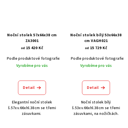
Noční stolek 57x66x38 cm
Noční stolek bílý 53x66x38
ZA3001
cm VAGH021
15 420 Kč
15 729 Kč
od
od
Podle produktové fotografie
Akát vintage BT1551
Podle produktové fotografie
Dub světlý
Vyrobíme pro vás
Vyrobíme pro vás
Detail
Detail
Elegantní noční stolek
Noční stolek bílý
š.57xv.66xhl.38cm se třemi
š.53xv.66xhl.38cm se třemi
zásuvkami.
zásuvkami, na nožičkách.