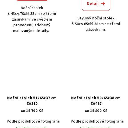
Detail
Noční stolek
š.43xv.70xhl.33cm se třemi
Stylový noční stolek
zásuvkami ve světlém
š.50xv.65xhl.38cm se třemi
provedení, zdobený
zásuvkami.
malovanými detaily.
Noční stolek 51x65x37 cm
Noční stolek 50x65x38 cm
ZA810
ZA467
14 790 Kč
14 800 Kč
od
od
Podle produktové fotografie
Akát vintage BT1551
Podle produktové fotografie
Dub světlý