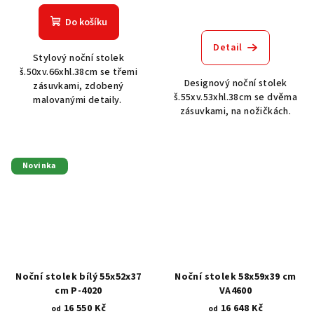
Do košíku
Detail
Stylový noční stolek
š.50xv.66xhl.38cm se třemi
Designový noční stolek
zásuvkami, zdobený
š.55xv.53xhl.38cm se dvěma
malovanými detaily.
zásuvkami, na nožičkách.
Novinka
Noční stolek bílý 55x52x37
Noční stolek 58x59x39 cm
cm P-4020
VA4600
16 550 Kč
16 648 Kč
od
od