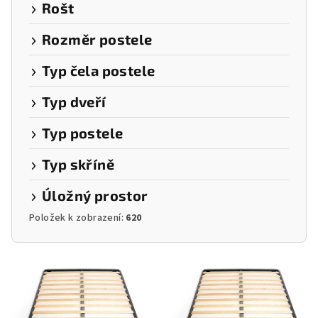
Rošt
Rozměr postele
Typ čela postele
Typ dveří
Typ postele
Typ skříně
Úložný prostor
Položek k zobrazení:
620
V
ý
p