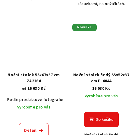
zásuvkami, na nožičkách.
Novinka
Noční stolek 55x67x37 cm
Noční stolek šedý 55x52x37
ZA2164
cm P-4044
16 030 Kč
16 030 Kč
od
Vyrobíme pro vás
Podle produktové fotografie
Akát vintage BT1551
Dub světlý
Vyrobíme pro vás
Do košíku
Detail
Noční stolek šedý