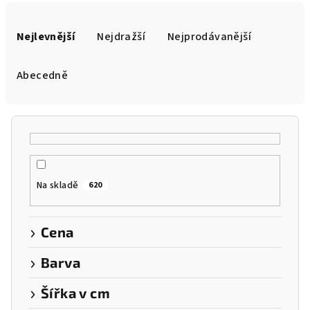
Ř
a
Nejlevnější
Nejdražší
Nejprodávanější
z
e
Abecedně
n
í
p
r
o
Na skladě
620
d
u
k
Cena
t
Barva
ů
Šířka v cm