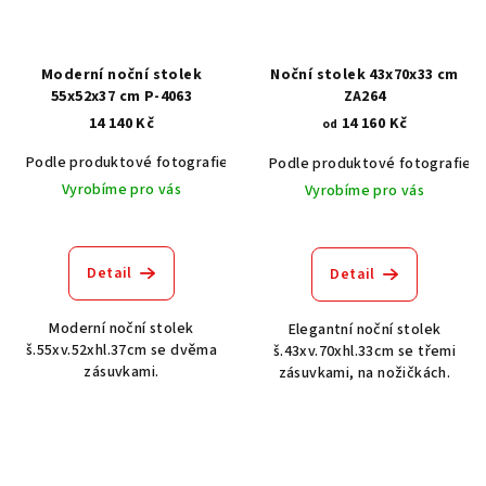
Moderní noční stolek
Noční stolek 43x70x33 cm
55x52x37 cm P-4063
ZA264
14 140 Kč
14 160 Kč
od
Podle produktové fotografie
Akát vintage BT1551
Dub světlý
Podle produktové fotografie
Vyrobíme pro vás
Vyrobíme pro vás
Detail
Detail
Moderní noční stolek
Elegantní noční stolek
š.55xv.52xhl.37cm se dvěma
š.43xv.70xhl.33cm se třemi
zásuvkami.
zásuvkami, na nožičkách.