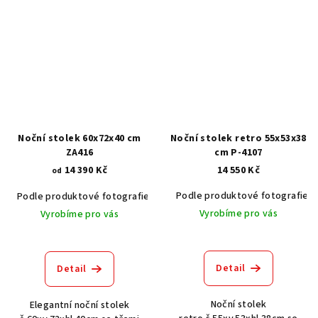
Noční stolek 60x72x40 cm
Noční stolek retro 55x53x38
ZA416
cm P-4107
14 390 Kč
14 550 Kč
od
Podle produktové fotografie
Podle produktové fotografie
Akát vintage BT1551
Dub světlý
Vyrobíme pro vás
Vyrobíme pro vás
Detail
Detail
Noční stolek
Elegantní noční stolek