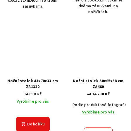
retro š.55xv.53xhl.38cm se
š.60xv.72xhl.40cm se třemi
dvěma zásuvkami, na
zásuvkami.
nožičkách.
Noční stolek 43x70x33 cm
Noční stolek 50x65x38 cm
ZA1310
ZA460
14 650 Kč
14 790 Kč
od
Vyrobíme pro vás
Podle produktové fotografie
Vyrobíme pro vás
Do košíku