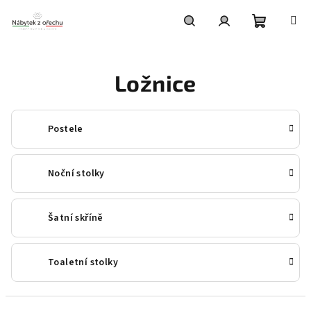
Přejít
na
obsah
Nákupní
Hledat
Přihlášení
Ložnice
košík
Postele
Noční stolky
Šatní skříně
Toaletní stolky