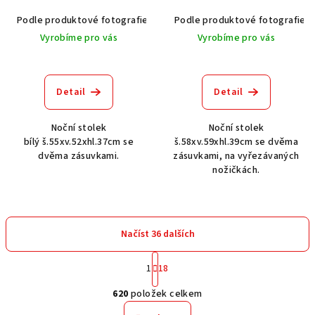
Podle produktové fotografie
Bílá
Podle produktové fotografie
Bílá s patinou BT9001-A6
Č
Vyrobíme pro vás
Vyrobíme pro vás
Detail
Detail
Noční stolek
Noční stolek
bílý š.55xv.52xhl.37cm se
š.58xv.59xhl.39cm se dvěma
dvěma zásuvkami.
zásuvkami, na vyřezávaných
nožičkách.
Načíst 36 dalších
S
1
18
t
O
r
620
položek celkem
á
v
n