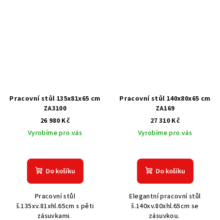
Pracovní stůl 135x81x65 cm
Pracovní stůl 140x80x65 cm
ZA3100
ZA169
26 980 Kč
27 310 Kč
Vyrobíme pro vás
Vyrobíme pro vás
Do košíku
Do košíku
Pracovní stůl
Elegantní pracovní stůl
š.135xv.81xhl.65cm s pěti
š.140xv.80xhl.65cm se
zásuvkami.
zásuvkou.