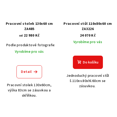
Pracovní stolek 130x60 cm
Pracovní stůl 110x80x60 cm
ZA485
ZA3226
22 980 Kč
24 070 Kč
od
Vyrobíme pro vás
Podle produktové fotografie
Akát vintage BT1551
Dub světlý
Vyrobíme pro vás
Do košíku
Detail
Jednoduchý pracovní stůl
š.110xv.80xhl.60cm se
Pracovní stolek 130x60cm,
zásuvkou.
výška 83cm se zásuvkou a
skříňkou.