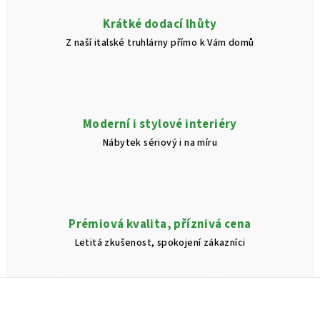
v
Krátké dodací lhůty
ý
Z naší italské truhlárny přímo k Vám domů
p
i
s
u
Moderní i stylové interiéry
Nábytek sériový i na míru
Prémiová kvalita, příznivá cena
Letitá zkušenost, spokojení zákazníci
Z
á