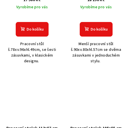
Vyrobíme pro vás
Vyrobíme pro vás
Do košíku
Do košíku
Pracovní stůl
Menší pracovní stůl
š.78xv.96xhl.49cm, se šesti
š.90xv.80xhl.57cm se dvěma
zásuvkami, v klasickém
zásuvkami v jednoduchém
designu.
stylu.