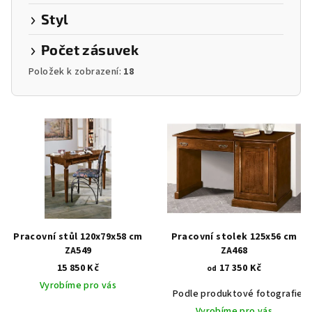
Styl
Počet zásuvek
Položek k zobrazení:
18
V
ý
p
i
s
p
r
Pracovní stůl 120x79x58 cm
Pracovní stolek 125x56 cm
o
ZA549
ZA468
15 850 Kč
17 350 Kč
d
od
Vyrobíme pro vás
u
Podle produktové fotografie
k
Vyrobíme pro vás