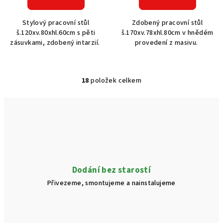
Stylový pracovní stůl
Zdobený pracovní stůl
š.120xv.80xhl.60cm s pěti
š.170xv.78xhl.80cm v hnědém
zásuvkami, zdobený intarzií.
provedení z masivu.
18
položek celkem
O
v
l
á
d
a
c
í
Dodání bez starostí
p
Přivezeme, smontujeme a nainstalujeme
r
v
k
y