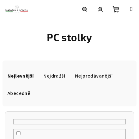
Přejít
na
obsah
Nákupní
Hledat
Přihlášení
PC stolky
košík
Ř
a
Nejlevnější
Nejdražší
Nejprodávanější
z
e
Abecedně
n
í
p
r
o