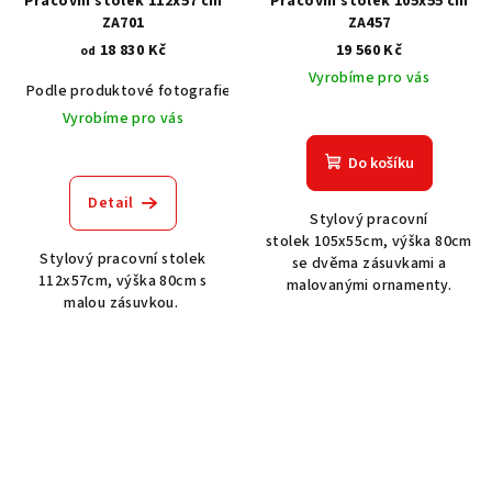
Pracovní stolek 112x57 cm
Pracovní stolek 105x55 cm
ZA701
ZA457
18 830 Kč
19 560 Kč
od
Vyrobíme pro vás
Podle produktové fotografie
Akát vintage BT1551
Dub světlý
Vyrobíme pro vás
Do košíku
Detail
Stylový pracovní
stolek 105x55cm, výška 80cm
Stylový pracovní stolek
se dvěma zásuvkami a
112x57cm, výška 80cm s
malovanými ornamenty.
malou zásuvkou.