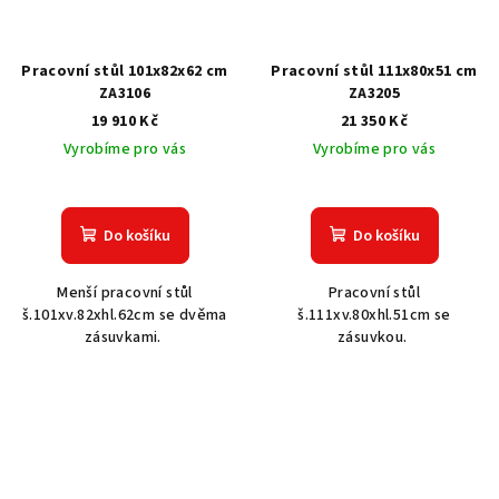
Pracovní stůl 101x82x62 cm
Pracovní stůl 111x80x51 cm
ZA3106
ZA3205
19 910 Kč
21 350 Kč
Vyrobíme pro vás
Vyrobíme pro vás
Do košíku
Do košíku
Menší pracovní stůl
Pracovní stůl
š.101xv.82xhl.62cm se dvěma
š.111xv.80xhl.51cm se
zásuvkami.
zásuvkou.