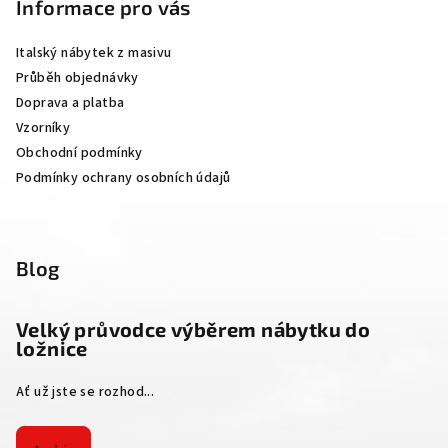
p
Informace pro vás
a
Italský nábytek z masivu
t
Průběh objednávky
í
Doprava a platba
Vzorníky
Obchodní podmínky
Podmínky ochrany osobních údajů
Blog
Velký průvodce výběrem nábytku do
ložnice
Ať už jste se rozhod...