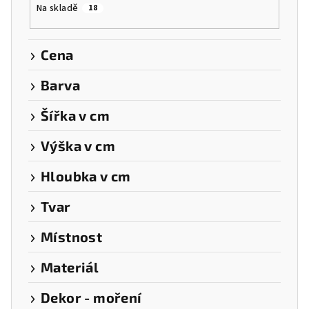
Na skladě
18
d
u
k
Cena
t
Barva
ů
Šířka v cm
Výška v cm
Hloubka v cm
Tvar
Místnost
Materiál
Dekor - moření