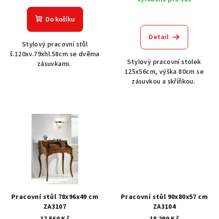
t
Do košíku
ů
Detail
Stylový pracovní stůl
š.120xv.79xhl.58cm se dvěma
Stylový pracovní stolek
zásuvkami.
125x56cm, výška 80cm se
zásuvkou a skříňkou.
Pracovní stůl 78x96x49 cm
Pracovní stůl 90x80x57 cm
ZA3107
ZA3104
17 560 Kč
18 290 Kč