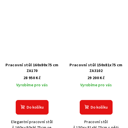
Pracovní stůl 160x80x75 cm
Pracovní stůl 150x81x75 cm
ZA170
ZA3102
28 950 Kč
29 200 Kč
Vyrobíme pro vás
Vyrobíme pro vás
Do košíku
Do košíku
Elegantní pracovní stůl
Pracovní stůl
š.160xv.80xhl.75cm se
š.150xv.81xhl.75cm s pěti