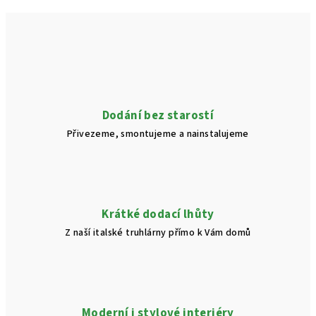
Dodání bez starostí
Přivezeme, smontujeme a nainstalujeme
Krátké dodací lhůty
Z naší italské truhlárny přímo k Vám domů
Moderní i stylové interiéry