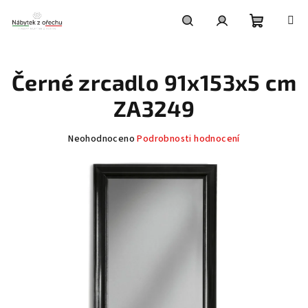
Přejít
na
obsah
Nákupní
Hledat
Přihlášení
Černé zrcadlo 91x153x5 cm
košík
ZA3249
Průměrné
Neohodnoceno
Podrobnosti hodnocení
hodnocení
produktu
je
0,0
z
5
hvězdiček.