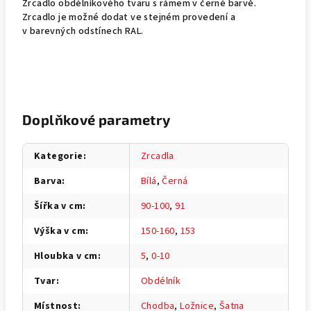
Zrcadlo obdélníkového tvaru s rámem v černé barvě.
Zrcadlo je možné dodat ve stejném provedení a
v barevných odstínech RAL.
Doplňkové parametry
Kategorie
:
Zrcadla
Barva
:
Bílá
,
Černá
Šířka v cm
:
90-100
,
91
Výška v cm
:
150-160
,
153
Hloubka v cm
:
5
,
0-10
Tvar
:
Obdélník
Místnost
:
Chodba
,
Ložnice
,
Šatna