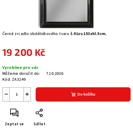
Černé zrcadlo obdélníkového tvaru
š.91xv.153xhl.5cm.
19 200 Kč
Měrná
Vyrobíme pro vás
cena:
Můžeme doručit do:
7.10.2026
Kód:
ZA3249
−
+
Do košíku
Zeptat se
Sdílet