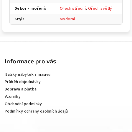
Dekor - moření
:
Ořech střední
,
Ořech světlý
Styl
:
Moderní
Z
á
p
Informace pro vás
a
Italský nábytek z masivu
t
Průběh objednávky
í
Doprava a platba
Vzorníky
Obchodní podmínky
Podmínky ochrany osobních údajů