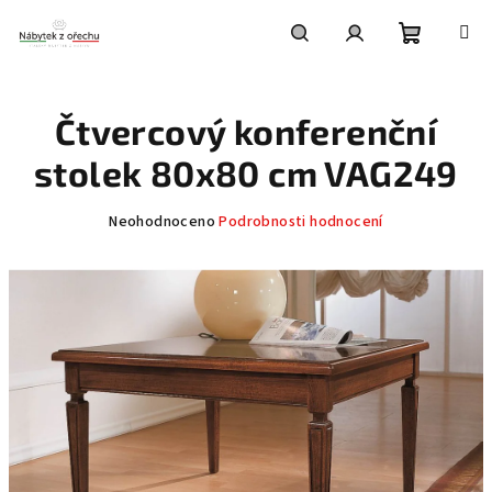
Přejít
na
obsah
Nákupní
Hledat
Přihlášení
Čtvercový konferenční
košík
stolek 80x80 cm VAG249
Průměrné
Neohodnoceno
Podrobnosti hodnocení
hodnocení
produktu
je
0,0
z
5
hvězdiček.