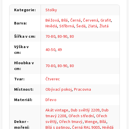
Kategorie
:
Stolky
Béžová
,
Bílá
,
Černá
,
Červená
,
Grafit
,
Barva
:
Hnědá
,
Stříbrná
,
Šedá
,
Zlatá
,
Žlutá
Šířka v cm
:
70-80
,
80-90
,
80
Výška v
40-50
,
49
cm
:
Hloubka v
70-80
,
80-90
,
80
cm
:
Tvar
:
Čtverec
Místnost
:
Obývací pokoj
,
Pracovna
Materiál
:
Dřevo
Akát vintage
,
Dub světlý 2209
,
Dub
tmavý 2208
,
Ořech střední
,
Ořech
Dekor -
světlý
,
Ořech tmavý
,
Wenge
,
Bílá
,
moření
:
Bílá s patinou
,
Černá RAL 9005
,
Hnědá