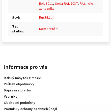
RAL 8011
,
Šedá RAL 7037
,
RAL - dle
zákazníka
Styl
:
Rustikální
Typ
Konferenční
stolku
:
Z
á
p
Informace pro vás
a
Italský nábytek z masivu
t
Průběh objednávky
í
Doprava a platba
Vzorníky
Obchodní podmínky
Podmínky ochrany osobních údajů