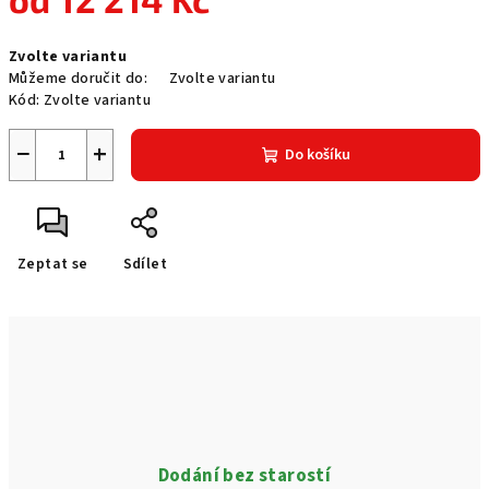
Měrná
Zvolte variantu
cena:
Můžeme doručit do:
Zvolte variantu
Kód:
Zvolte variantu
−
+
Do košíku
Zeptat se
Sdílet
Dodání bez starostí