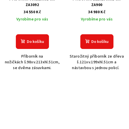
ZA3092
ZA900
34 550 Kč
34 980 Kč
Vyrobíme pro vás
Vyrobíme pro vás
Do košíku
Do košíku
Příborník na
Starožitný příborník ze dřeva
nožičkách š.98xv.213xhl.51cm,
š.121xv.199xhl.51cm a
se dvěma zásuvkami.
nástavbou s jednou policí.