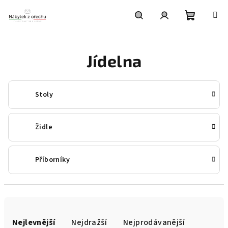
Přejít
na
obsah
Nákupní
Hledat
Přihlášení
Jídelna
košík
Stoly
Židle
Příborníky
Ř
a
Nejlevnější
Nejdražší
Nejprodávanější