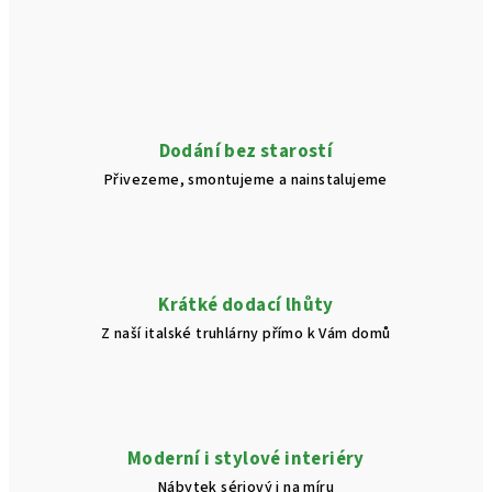
l
á
d
a
c
í
Dodání bez starostí
p
Přivezeme, smontujeme a nainstalujeme
r
v
k
y
v
Krátké dodací lhůty
ý
Z naší italské truhlárny přímo k Vám domů
p
i
s
u
Moderní i stylové interiéry
Nábytek sériový i na míru