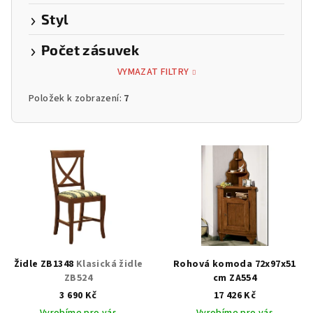
Styl
Počet zásuvek
VYMAZAT FILTRY
Položek k zobrazení:
7
V
ý
p
i
s
p
r
Židle ZB1348
Klasická židle
Rohová komoda 72x97x51
o
ZB524
cm ZA554
3 690 Kč
17 426 Kč
d