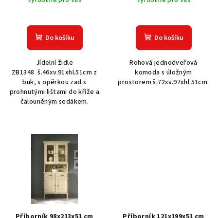
Vyrobíme pro vás
Vyrobíme pro vás
u
k
t
Do košíku
Do košíku
ů
Jídelní židle
Rohová jednodveřová
ZB1348 š.46xv.91xhl.51cm z
komoda s úložným
buk, s opěrkou zad s
prostorem š.72xv.97xhl.51cm.
prohnutými lištami do kříže a
čalouněným sedákem.
Příborník 98x213x51 cm
Příborník 121x199x51 cm