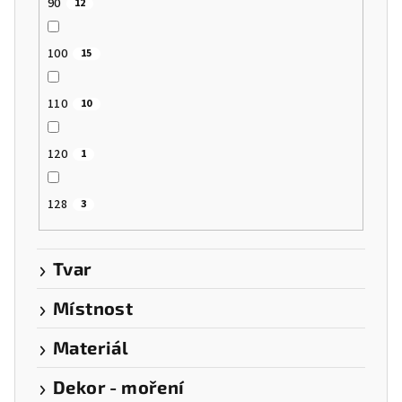
90
12
100
15
110
10
120
1
128
3
Tvar
Místnost
Materiál
Dekor - moření