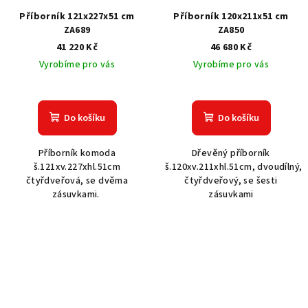
Příborník 121x227x51 cm
Příborník 120x211x51 cm
ZA689
ZA850
41 220 Kč
46 680 Kč
Vyrobíme pro vás
Vyrobíme pro vás
Do košíku
Do košíku
Příborník komoda
Dřevěný příborník
š.121xv.227xhl.51cm
š.120xv.211xhl.51cm, dvoudílný,
čtyřdveřová, se dvěma
čtyřdveřový, se šesti
zásuvkami.
zásuvkami