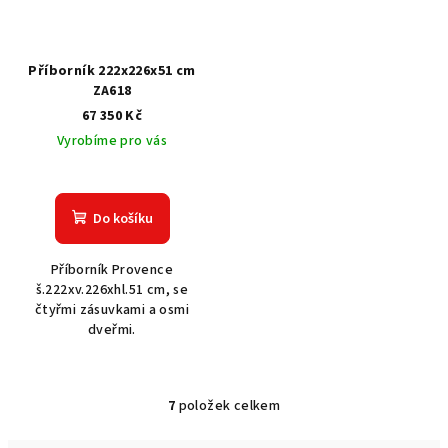
Příborník 222x226x51 cm
ZA618
67 350 Kč
Vyrobíme pro vás
Do košíku
Příborník Provence
š.222xv.226xhl.51 cm, se
čtyřmi zásuvkami a osmi
dveřmi.
7
položek celkem
O
v