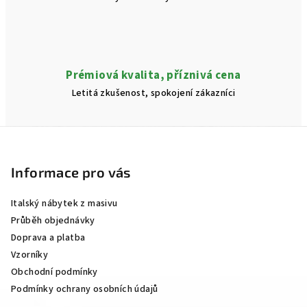
Prémiová kvalita, příznivá cena
Letitá zkušenost, spokojení zákazníci
Z
á
p
Informace pro vás
a
Italský nábytek z masivu
t
Průběh objednávky
í
Doprava a platba
Vzorníky
Obchodní podmínky
Podmínky ochrany osobních údajů