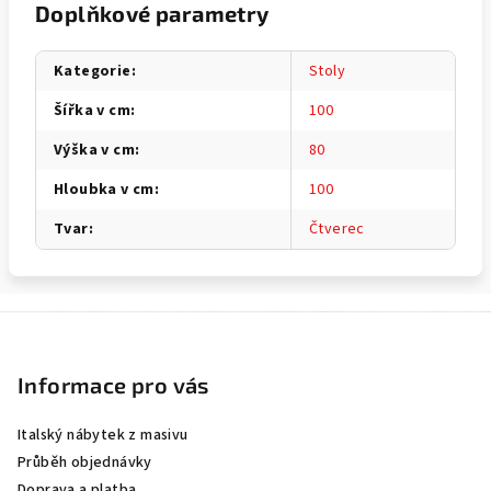
Doplňkové parametry
Kategorie
:
Stoly
Šířka v cm
:
100
Výška v cm
:
80
Hloubka v cm
:
100
Tvar
:
Čtverec
Z
á
p
Informace pro vás
a
Italský nábytek z masivu
t
Průběh objednávky
í
Doprava a platba