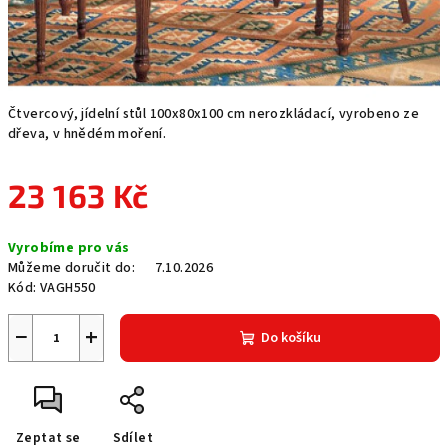
Čtvercový, jídelní stůl 100x80x100 cm nerozkládací, vyrobeno ze
dřeva, v hnědém moření.
23 163 Kč
Měrná
Vyrobíme pro vás
cena:
Můžeme doručit do:
7.10.2026
Kód:
VAGH550
−
+
Do košíku
Zeptat se
Sdílet