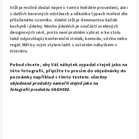
Stůl je možné dodat nejen v tomto hnědém provedení, ale i
v dalších barevných odstínech a několika typech moření dle
přiloženého vzorníku. Jídelní stůl je dominantou každé
kuchyně i jídelny. Mnoho jídelních je součástí ucelených
designových sérií, proto není problém vybrat si ke stolu
také odpovídající konferenční stolek, komodu, vitrínu nebo
regál. Měl by svým stylem ladit s ostatním nábytkem v
interiéru.
Pokud chcete, aby Váš nábytek vypadal stejně jako na
této fotografii, připište to prosím do objednávky do
poznámky například s tímto textem:
všechny
objednané produkty namořit stejně jako na
fotografii produktu VAGH550.