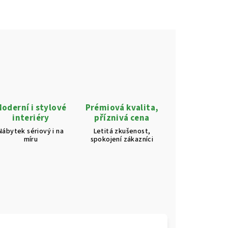
oderní i stylové
Prémiová kvalita,
interiéry
příznivá cena
Nábytek sériový i na
Letitá zkušenost,
míru
spokojení zákazníci