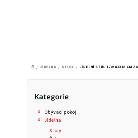
Přejít
na
obsah
/
JÍDELNA
/
STOLY
/
JÍDELNÍ STŮL 120X81X85 CM Z
DOMŮ
P
o
Kategorie
Přeskočit
kategorie
s
Obývací pokoj
t
Jídelna
r
Stoly