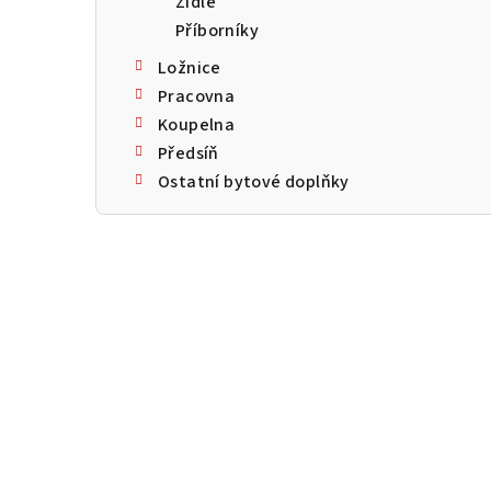
Židle
a
Příborníky
n
Ložnice
n
Pracovna
Koupelna
í
Předsíň
p
Ostatní bytové doplňky
a
n
e
l