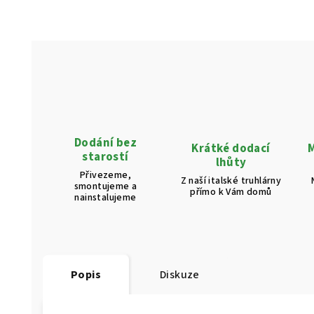
Dodání bez
Krátké dodací
M
starostí
lhůty
Přivezeme,
Z naší italské truhlárny
smontujeme a
přímo k Vám domů
nainstalujeme
Popis
Diskuze