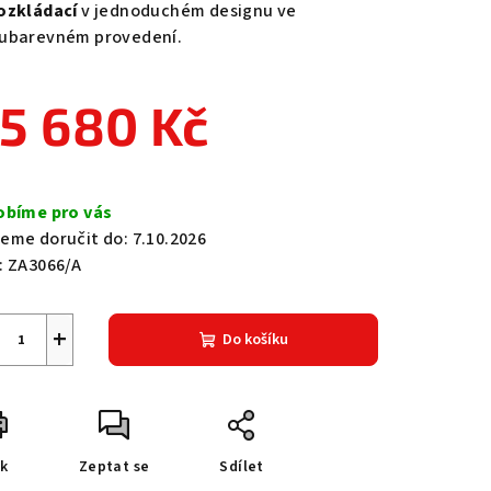
ozkládací
v jednoduchém designu ve
ubarevném provedení.
5 680 Kč
zdiček.
ná
a:
obíme pro vás
eme doručit do:
7.10.2026
:
ZA3066/A
+
Do košíku
sk
Zeptat se
Sdílet