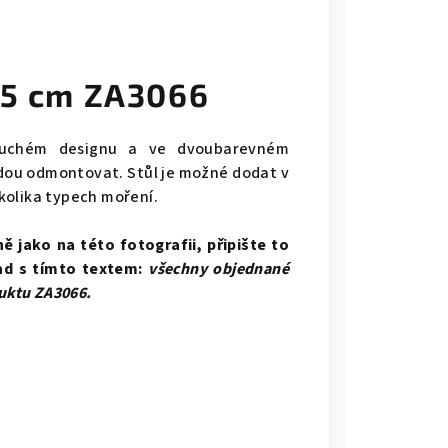
x85 cm ZA3066
noduchém designu a ve dvoubarevném
jdou odmontovat. Stůl je možné dodat v
kolika typech moření.
 jako na této fotografii, připište to
ad s tímto textem:
všechny objednané
uktu ZA3066.