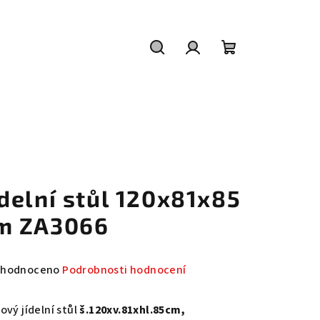
Hledat
Přihlášení
Nákupní
košík
ídelní stůl 120x81x85
m ZA3066
měrné
hodnoceno
Podrobnosti hodnocení
nocení
duktu
ový jídelní stůl
š.120xv.81xhl.85cm,