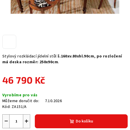
Stylový rozkládací jídelní stůl
š.160xv.80xhl.90cm, po rozložení
má deska rozměr: 250x90cm
.
46 790 Kč
Měrná
Vyrobíme pro vás
cena:
Můžeme doručit do:
7.10.2026
Kód:
ZA151/A
−
+
Do košíku