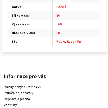
Barva
:
Hnědá
Šířka v cm
:
80
Výška v cm
:
160
Hloubka v cm
:
90
Styl
:
Retro
,
Rustikální
Z
á
p
Informace pro vás
a
Italský nábytek z masivu
t
Průběh objednávky
í
Doprava a platba
Vzorníky