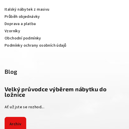
a
Italský nábytek z masivu
t
Průběh objednávky
í
Doprava a platba
Vzorníky
Obchodní podmínky
Podmínky ochrany osobních údajů
Blog
Velký průvodce výběrem nábytku do
ložnice
Ať už jste se rozhod...
Archiv