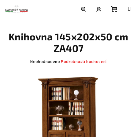
Přejít
na
obsah
Nákupní
Hledat
Přihlášení
Knihovna 145x202x50 cm
košík
ZA407
Průměrné
Neohodnoceno
Podrobnosti hodnocení
hodnocení
produktu
je
0,0
z
5
hvězdiček.