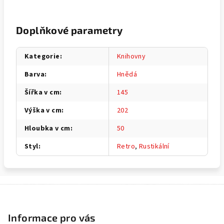
Doplňkové parametry
Kategorie
:
Knihovny
Barva
:
Hnědá
Šířka v cm
:
145
Výška v cm
:
202
Hloubka v cm
:
50
Styl
:
Retro
,
Rustikální
Z
á
p
Informace pro vás