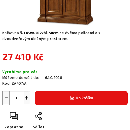
Knihovna
š.145xv.202xhl.50cm
se dvěma policemi a s
dvoudveřovým úložným prostorem.
27 410 Kč
Měrná
Vyrobíme pro vás
cena:
Můžeme doručit do:
6.10.2026
Kód:
ZA407/A
−
+
Do košíku
Zeptat se
Sdílet