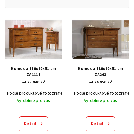
V
ý
p
i
s
p
r
Komoda 110x90x51 cm
Komoda 110x90x51 cm
o
ZA1111
ZA263
22 440 Kč
24 950 Kč
d
od
od
u
Podle produktové fotografie
Akát vintage BT1551
Podle produktové fotografie
Dub světlý
k
Vyrobíme pro vás
Vyrobíme pro vás
t
ů
Detail
Detail