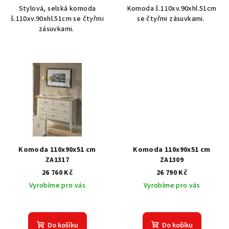
Stylová, selská komoda
Komoda š.110xv.90xhl.51cm
š.110xv.90xhl.51cm se čtyřmi
se čtyřmi zásuvkami.
zásuvkami.
Komoda 110x90x51 cm
Komoda 110x90x51 cm
ZA1317
ZA1309
26 760 Kč
26 790 Kč
Vyrobíme pro vás
Vyrobíme pro vás
Do košíku
Do košíku