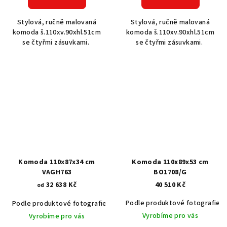
Stylová, ručně malovaná
Stylová, ručně malovaná
komoda š.110xv.90xhl.51cm
komoda š.110xv.90xhl.51cm
se čtyřmi zásuvkami.
se čtyřmi zásuvkami.
Komoda 110x87x34 cm
Komoda 110x89x53 cm
VAGH763
BO1708/G
32 638 Kč
40 510 Kč
od
Podle produktové fotografie
Podle produktové fotografie
Akát vintage BT1551
Dub světlý
Vyrobíme pro vás
Vyrobíme pro vás