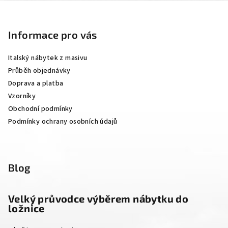
Z
á
p
Informace pro vás
a
Italský nábytek z masivu
t
Průběh objednávky
í
Doprava a platba
Vzorníky
Obchodní podmínky
Podmínky ochrany osobních údajů
Blog
Velký průvodce výběrem nábytku do
ložnice