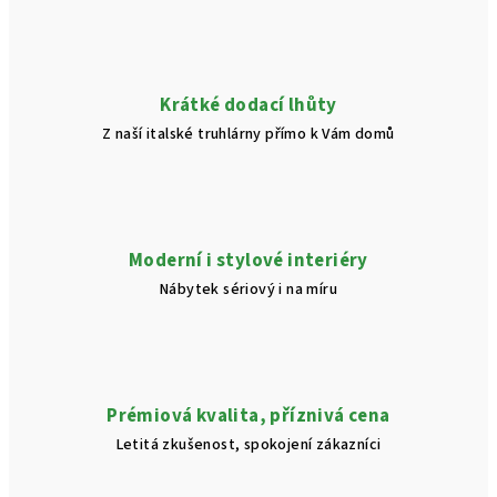
v
k
y
v
Krátké dodací lhůty
ý
Z naší italské truhlárny přímo k Vám domů
p
i
s
u
Moderní i stylové interiéry
Nábytek sériový i na míru
Prémiová kvalita, příznivá cena
Letitá zkušenost, spokojení zákazníci