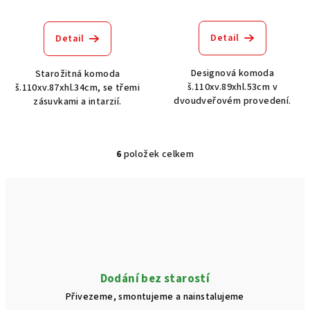
Detail
Detail
Designová komoda
Starožitná komoda
š.110xv.89xhl.53cm v
š.110xv.87xhl.34cm, se třemi
dvoudveřovém provedení.
zásuvkami a intarzií.
6
položek celkem
O
v
l
á
d
a
c
í
Dodání bez starostí
p
Přivezeme, smontujeme a nainstalujeme
r