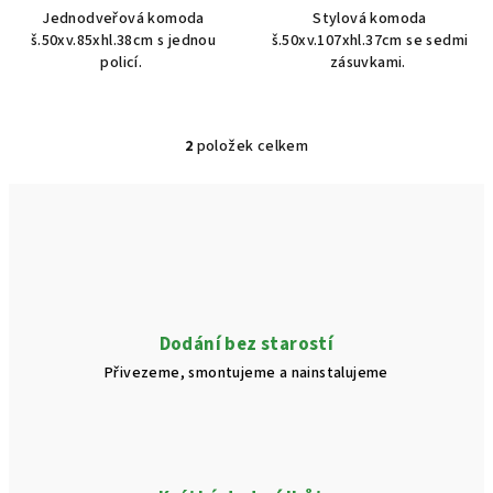
Jednodveřová komoda
Stylová komoda
š.50xv.85xhl.38cm s jednou
š.50xv.107xhl.37cm se sedmi
policí.
zásuvkami.
2
položek celkem
O
v
l
á
d
a
c
í
Dodání bez starostí
p
Přivezeme, smontujeme a nainstalujeme
r
v
k
y
v