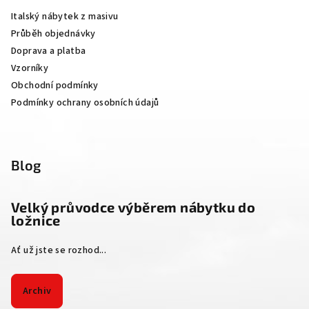
a
Italský nábytek z masivu
t
Průběh objednávky
í
Doprava a platba
Vzorníky
Obchodní podmínky
Podmínky ochrany osobních údajů
Blog
Velký průvodce výběrem nábytku do
ložnice
Ať už jste se rozhod...
Archiv