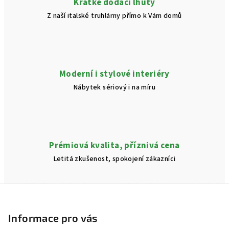
Krátké dodací lhůty
ý
Z naší italské truhlárny přímo k Vám domů
p
i
s
u
Moderní i stylové interiéry
Nábytek sériový i na míru
Prémiová kvalita, příznivá cena
Letitá zkušenost, spokojení zákazníci
Z
á
p
Informace pro vás