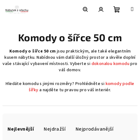
Přejít
na
obsah
Nákupní
Hledat
Přihlášení
Komody o šířce 50 cm
košík
Komody o šířce 50 cm
jsou praktickým, ale také elegantním
kusem nábytku. Nabídnou vám další úložný prostor a skvěle doplní
vaše stávající vybavení místnosti. Vyberte si
dokonalou komodu
pro
váš domov.
Hledáte komodu s jinými rozměry? Prohlédněte si
komody podle
šířky
a najděte tu pravou pro váš interiér.
Ř
a
Nejlevnější
Nejdražší
Nejprodávanější
z