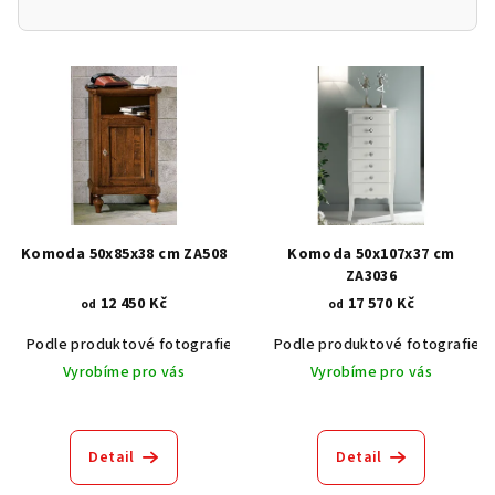
V
ý
p
i
s
p
r
Komoda 50x85x38 cm ZA508
Komoda 50x107x37 cm
o
ZA3036
12 450 Kč
17 570 Kč
d
od
od
u
Podle produktové fotografie
Akát vintage BT1551
Podle produktové fotografie
Dub světlý
k
Vyrobíme pro vás
Vyrobíme pro vás
t
ů
Detail
Detail