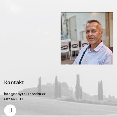
Kontakt
info
@
nabytekzorechu.cz
602 649 611