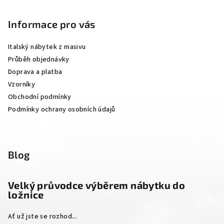
á
p
Informace pro vás
a
Italský nábytek z masivu
t
Průběh objednávky
í
Doprava a platba
Vzorníky
Obchodní podmínky
Podmínky ochrany osobních údajů
Blog
Velký průvodce výběrem nábytku do
ložnice
Ať už jste se rozhod...