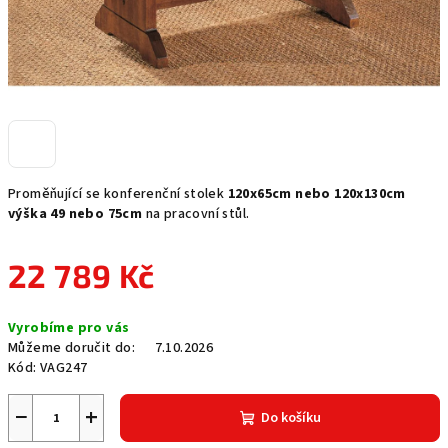
Proměňující se konferenční stolek
120x65cm nebo 120x130cm
výška 49 nebo 75cm
na pracovní stůl.
22 789 Kč
Měrná
Vyrobíme pro vás
cena:
Můžeme doručit do:
7.10.2026
Kód:
VAG247
−
+
Do košíku