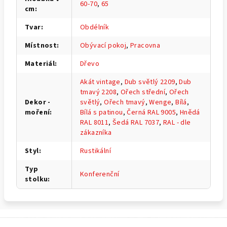
60-70
,
65
cm
:
Tvar
:
Obdélník
Místnost
:
Obývací pokoj
,
Pracovna
Materiál
:
Dřevo
Akát vintage
,
Dub světlý 2209
,
Dub
tmavý 2208
,
Ořech střední
,
Ořech
Dekor -
světlý
,
Ořech tmavý
,
Wenge
,
Bílá
,
moření
:
Bílá s patinou
,
Černá RAL 9005
,
Hnědá
RAL 8011
,
Šedá RAL 7037
,
RAL - dle
zákazníka
Styl
:
Rustikální
Typ
Konferenční
stolku
:
Z