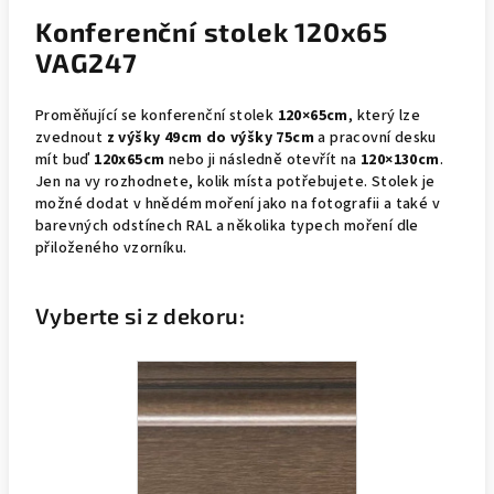
Konferenční stolek 120x65
VAG247
Proměňující se konferenční stolek
120×65cm
, který lze
zvednout
z výšky 49cm do výšky 75cm
a pracovní desku
mít buď
120x65cm
nebo ji následně otevřít na
120×130cm
.
Jen na vy rozhodnete, kolik místa potřebujete. Stolek je
možné dodat v hnědém moření jako na fotografii a také v
barevných odstínech RAL a několika typech moření dle
přiloženého vzorníku.
Vyberte si z dekoru: