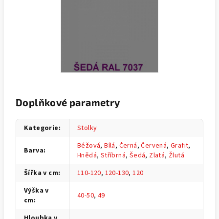
Doplňkové parametry
Kategorie
:
Stolky
Béžová
,
Bílá
,
Černá
,
Červená
,
Grafit
,
Barva
:
Hnědá
,
Stříbrná
,
Šedá
,
Zlatá
,
Žlutá
Šířka v cm
:
110-120
,
120-130
,
120
Výška v
40-50
,
49
cm
:
Hloubka v