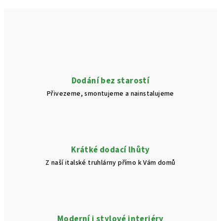
Dodání bez starostí
Přivezeme, smontujeme a nainstalujeme
Krátké dodací lhůty
Z naší italské truhlárny přímo k Vám domů
Moderní i stylové interiéry