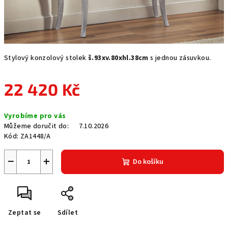
Stylový konzolový stolek
š.93xv.80xhl.38cm
s jednou zásuvkou.
22 420 Kč
Měrná
Vyrobíme pro vás
cena:
Můžeme doručit do:
7.10.2026
Kód:
ZA1448/A
−
+
Do košíku
Zeptat se
Sdílet