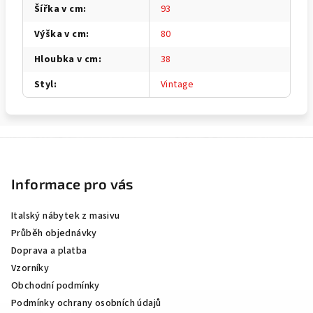
Šířka v cm
:
93
Výška v cm
:
80
Hloubka v cm
:
38
Styl
:
Vintage
Z
á
p
Informace pro vás
a
Italský nábytek z masivu
t
Průběh objednávky
í
Doprava a platba
Vzorníky
Obchodní podmínky
Podmínky ochrany osobních údajů