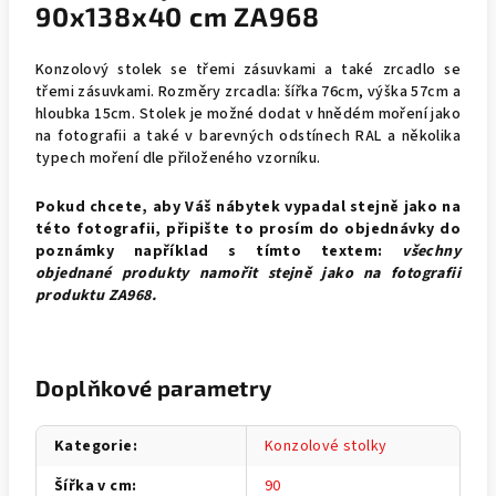
90x138x40 cm ZA968
Konzolový stolek se třemi zásuvkami a také zrcadlo se
třemi zásuvkami. Rozměry zrcadla: šířka 76cm, výška 57cm a
hloubka 15cm. Stolek je možné dodat v hnědém moření jako
na fotografii a také v barevných odstínech RAL a několika
typech moření dle přiloženého vzorníku.
Pokud chcete, aby Váš nábytek vypadal stejně jako na
této fotografii, připište to prosím do objednávky do
poznámky například s tímto textem:
všechny
objednané produkty namořit stejně jako na fotografii
produktu
ZA968.
Doplňkové parametry
Kategorie
:
Konzolové stolky
Šířka v cm
:
90