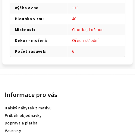
Výška v cm
:
138
Hloubka v cm
:
40
Místnost
:
Chodba
,
Ložnice
Dekor - moření
:
Ořech střední
Počet zásuvek
:
6
Z
á
p
Informace pro vás
a
Italský nábytek z masivu
t
Průběh objednávky
í
Doprava a platba
Vzorníky