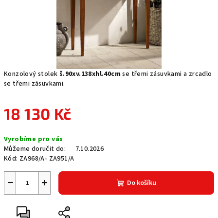
Konzolový stolek
š.90xv.138xhl.40cm
se třemi zásuvkami a zrcadlo
se třemi zásuvkami.
18 130 Kč
Měrná
Vyrobíme pro vás
cena:
Můžeme doručit do:
7.10.2026
Kód:
ZA968/A- ZA951/A
−
+
Do košíku