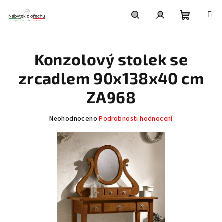
Přejít
na
obsah
Nákupní
Hledat
Přihlášení
Konzolový stolek se
košík
zrcadlem 90x138x40 cm
ZA968
Průměrné
Neohodnoceno
Podrobnosti hodnocení
hodnocení
produktu
je
0,0
z
5
hvězdiček.