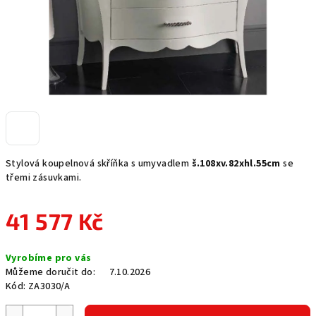
Stylová koupelnová skříňka s umyvadlem
š.108xv.82xhl.55cm
se
třemi zásuvkami.
41 577 Kč
Měrná
Vyrobíme pro vás
cena:
Můžeme doručit do:
7.10.2026
Kód:
ZA3030/A