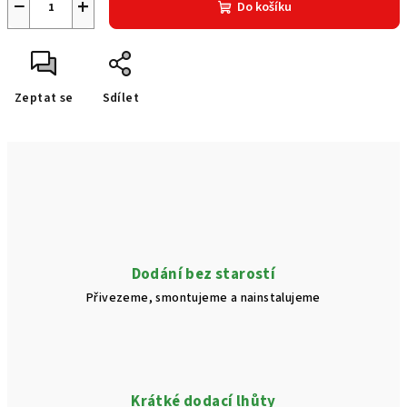
−
+
Do košíku
Zeptat se
Sdílet
Dodání bez starostí
Přivezeme, smontujeme a nainstalujeme
Krátké dodací lhůty