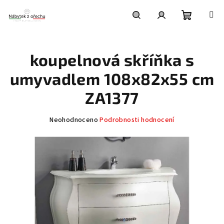
Přejít
na
obsah
Nákupní
Hledat
Přihlášení
koupelnová skříňka s
košík
umyvadlem 108x82x55 cm
ZA1377
Průměrné
Neohodnoceno
Podrobnosti hodnocení
hodnocení
produktu
je
0,0
z
5
hvězdiček.