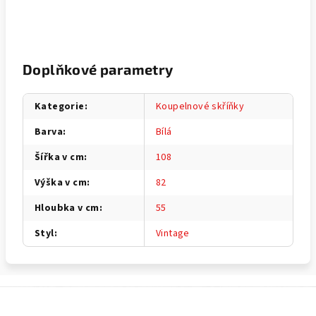
Doplňkové parametry
Kategorie
:
Koupelnové skříňky
Barva
:
Bílá
Šířka v cm
:
108
Výška v cm
:
82
Hloubka v cm
:
55
Styl
:
Vintage
Z
á