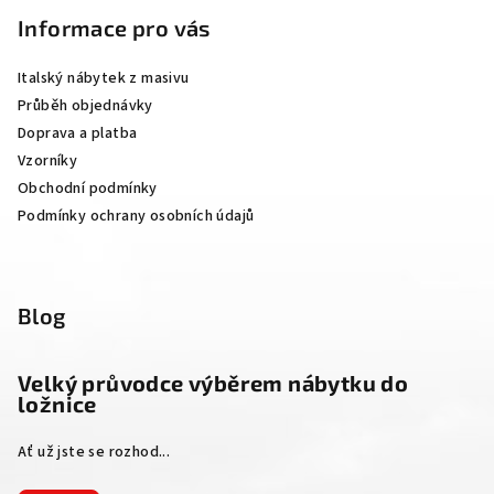
p
Informace pro vás
a
Italský nábytek z masivu
t
Průběh objednávky
í
Doprava a platba
Vzorníky
Obchodní podmínky
Podmínky ochrany osobních údajů
Blog
Velký průvodce výběrem nábytku do
ložnice
Ať už jste se rozhod...