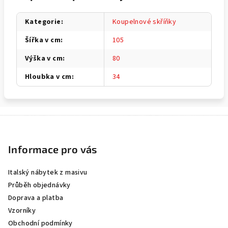
Kategorie
:
Koupelnové skříňky
Šířka v cm
:
105
Výška v cm
:
80
Hloubka v cm
:
34
Z
á
p
Informace pro vás
a
Italský nábytek z masivu
t
Průběh objednávky
í
Doprava a platba
Vzorníky
Obchodní podmínky