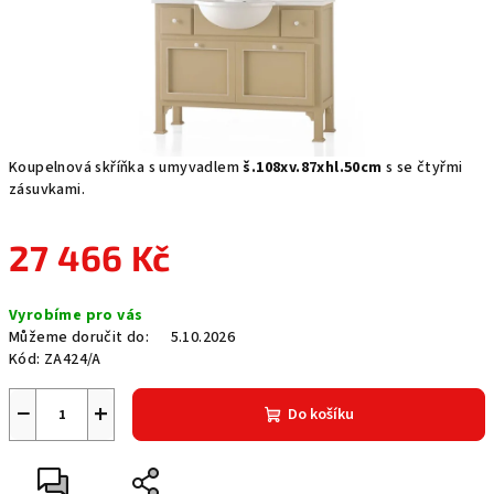
Koupelnová skříňka s umyvadlem
š.108xv.87xhl.50cm
s se čtyřmi
zásuvkami.
27 466 Kč
Měrná
Vyrobíme pro vás
cena:
Můžeme doručit do:
5.10.2026
Kód:
ZA424/A
−
+
Do košíku