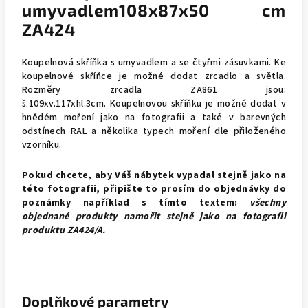
umyvadlem108x87x50 cm
ZA424
Koupelnová skříňka s umyvadlem a se čtyřmi zásuvkami. Ke
koupelnové skříňce je možné dodat zrcadlo a světla.
Rozměry zrcadla ZA861 jsou:
š.109xv.117xhl.3cm. Koupelnovou skříňku je možné dodat v
hnědém moření jako na fotografii a také v barevných
odstínech RAL a několika typech moření dle přiloženého
vzorníku.
Pokud chcete, aby Váš nábytek vypadal stejně jako na
této fotografii, připište to prosím do objednávky do
poznámky například s tímto textem:
všechny
objednané produkty namořit stejně jako na fotografii
produktu ZA424/A.
Doplňkové parametry