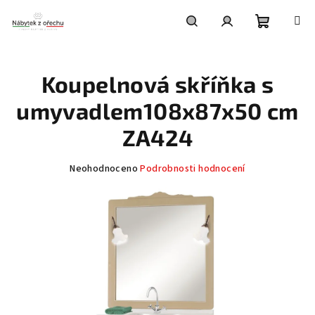
Přejít
na
obsah
Nákupní
Hledat
Přihlášení
Koupelnová skříňka s
košík
umyvadlem108x87x50 cm
ZA424
Průměrné
Neohodnoceno
Podrobnosti hodnocení
hodnocení
produktu
je
0,0
z
5
hvězdiček.