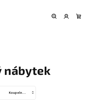
Hledat
Přihlášení
Nákupní
košík
 nábytek
Koupelnové skříňky