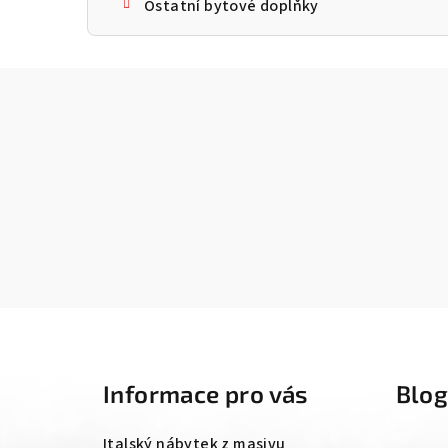
Ostatní bytové doplňky
Z
á
Informace pro vás
Blo
p
a
Italský nábytek z masivu