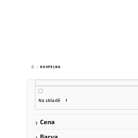
Přejít
na
obsah
/
KOUPELNA
DOMŮ
P
o
Na skladě
1
s
t
Cena
r
Barva