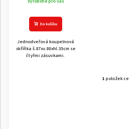
u
Vyrobíme pro vás
d
k
u
t
Do košíku
k
ů
t
Jednodveřová koupelnová
skříňka š.87xv.80xhl.35cm se
ů
čtyřmi zásuvkami.
1
položek c
O
v
l
á
d
a