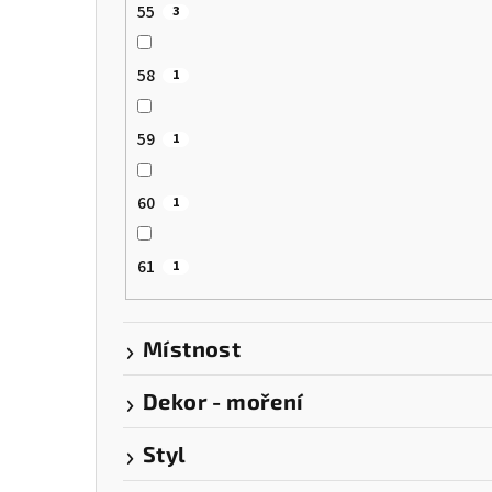
55
3
58
1
59
1
60
1
61
1
Místnost
Dekor - moření
Styl