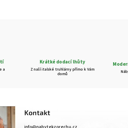
tí
Krátké dodací lhůty
Modern
e a
Z naší italské truhlárny přímo k Vám
Náb
domů
Kontakt
info
@
nabytekzorechu.cz