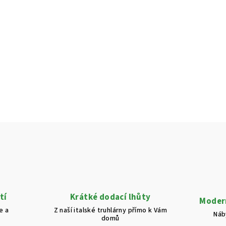
tí
Krátké dodací lhůty
Modern
e a
Z naší italské truhlárny přímo k Vám
Náb
domů