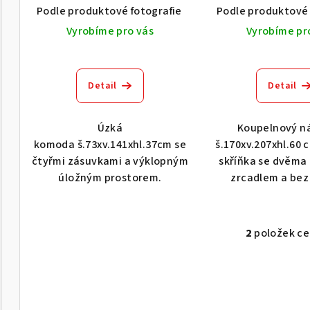
u
Podle produktové fotografie
Bílá
Podle produktové 
Bílá s patinou B
d
k
Vyrobíme pro vás
Vyrobíme pr
u
t
k
ů
Detail
Detail
t
ů
Úzká
Koupelnový n
komoda š.73xv.141xhl.37cm se
š.170xv.207xhl.60 
čtyřmi zásuvkami a výklopným
skříňka se dvěma
úložným prostorem.
zrcadlem a bez 
2
položek c
O
v
l
á