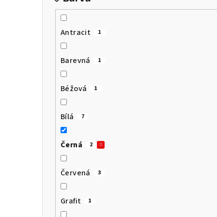
a
n
Antracit
1
n
í
Barevná
1
p
Béžová
1
a
n
Bílá
7
e
Černá
2
l
Červená
3
Grafit
1