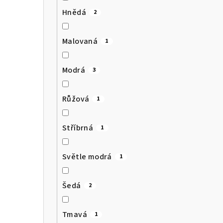
Hnědá
2
Malovaná
1
Modrá
3
Růžová
1
Stříbrná
1
Světle modrá
1
Šedá
2
Tmavá
1