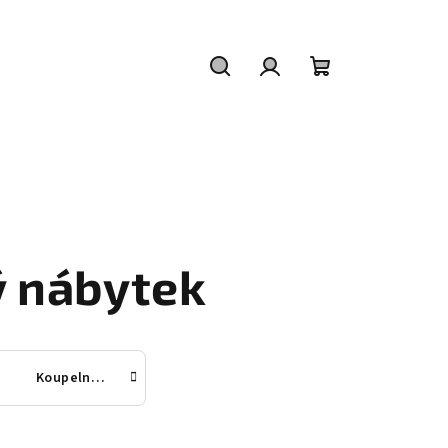
Hledat
Přihlášení
Nákupní
košík
 nábytek
Koupelnové skříňky