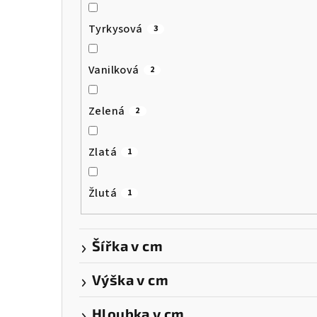
Tyrkysová
3
Vanilková
2
Zelená
2
Zlatá
1
Žlutá
1
Šířka v cm
Výška v cm
Hloubka v cm