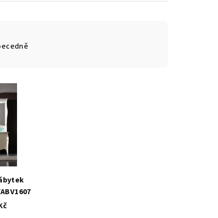
becedně
ábytek
VABV1607
Kč