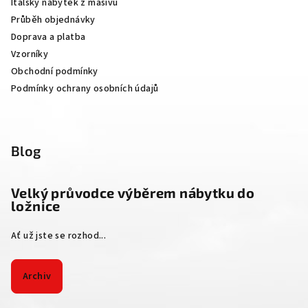
Italský nábytek z masivu
t
Průběh objednávky
í
Doprava a platba
Vzorníky
Obchodní podmínky
Podmínky ochrany osobních údajů
Blog
Velký průvodce výběrem nábytku do
ložnice
Ať už jste se rozhod...
Archiv