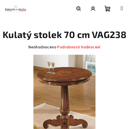
Přejít
na
obsah
Nákupní
Hledat
Přihlášení
Kulatý stolek 70 cm VAG238
košík
Průměrné
Neohodnoceno
Podrobnosti hodnocení
hodnocení
produktu
je
0,0
z
5
hvězdiček.