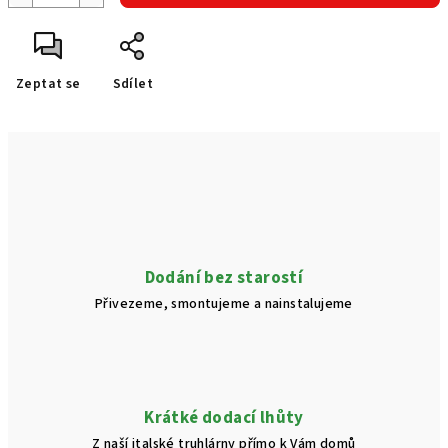
Zeptat se
Sdílet
Dodání bez starostí
Přivezeme, smontujeme a nainstalujeme
Krátké dodací lhůty
Z naší italské truhlárny přímo k Vám domů