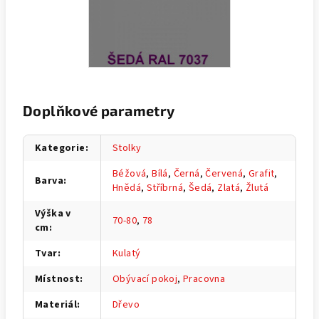
Doplňkové parametry
Kategorie
:
Stolky
Béžová
,
Bílá
,
Černá
,
Červená
,
Grafit
,
Barva
:
Hnědá
,
Stříbrná
,
Šedá
,
Zlatá
,
Žlutá
Výška v
70-80
,
78
cm
:
Tvar
:
Kulatý
Místnost
:
Obývací pokoj
,
Pracovna
Materiál
:
Dřevo