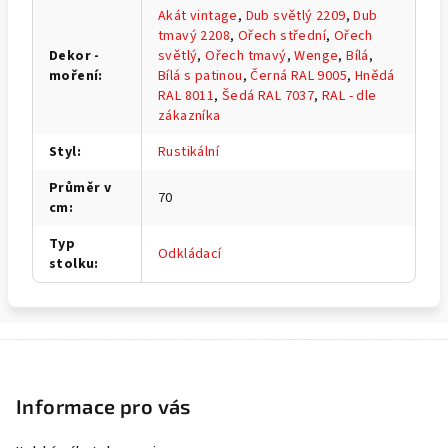
Akát vintage
,
Dub světlý 2209
,
Dub
tmavý 2208
,
Ořech střední
,
Ořech
Dekor -
světlý
,
Ořech tmavý
,
Wenge
,
Bílá
,
moření
:
Bílá s patinou
,
Černá RAL 9005
,
Hnědá
RAL 8011
,
Šedá RAL 7037
,
RAL - dle
zákazníka
Styl
:
Rustikální
Průměr v
70
cm
:
Typ
Odkládací
stolku
:
Z
á
p
Informace pro vás
a