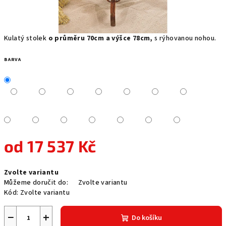
Kulatý stolek
o průměru 70cm a výšce 78cm,
s rýhovanou nohou.
BARVA
od
17 537 Kč
Měrná
Zvolte variantu
cena:
Můžeme doručit do:
Zvolte variantu
Kód:
Zvolte variantu
−
+
Do košíku