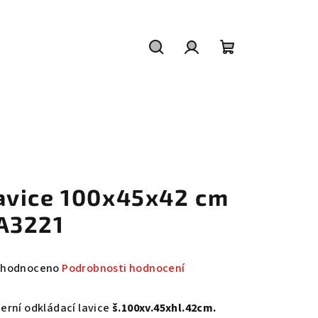
Hledat
Přihlášení
Nákupní
košík
avice 100x45x42 cm
A3221
měrné
hodnoceno
Podrobnosti hodnocení
nocení
duktu
erní odkládací lavice
š.100xv.45xhl.42cm.