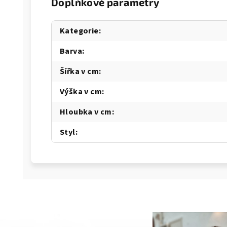
Doplňkové parametry
Kategorie
:
Barva
:
Šířka v cm
:
Výška v cm
:
Hloubka v cm
:
Styl
:
g