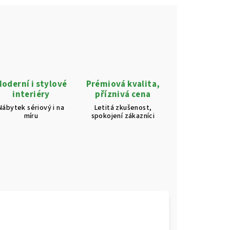
oderní i stylové
Prémiová kvalita,
interiéry
příznivá cena
Nábytek sériový i na
Letitá zkušenost,
míru
spokojení zákazníci