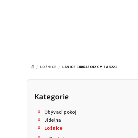
Přejít
na
obsah
/
LOŽNICE
/
LAVICE 100X45X42 CM ZA3221
DOMŮ
P
o
Kategorie
Přeskočit
kategorie
s
Obývací pokoj
t
Jídelna
Ložnice
r