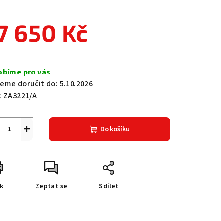
7 650 Kč
zdiček.
ná
a:
obíme pro vás
eme doručit do:
5.10.2026
:
ZA3221/A
+
Do košíku
sk
Zeptat se
Sdílet