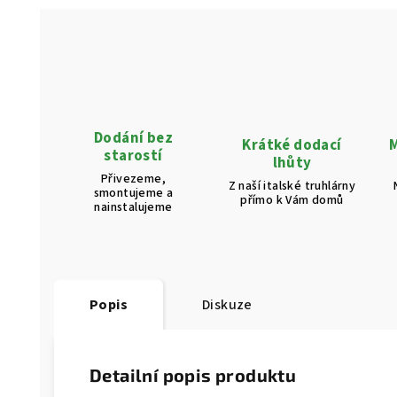
Dodání bez
Krátké dodací
M
starostí
lhůty
Přivezeme,
Z naší italské truhlárny
smontujeme a
přímo k Vám domů
nainstalujeme
Popis
Diskuze
Detailní popis produktu