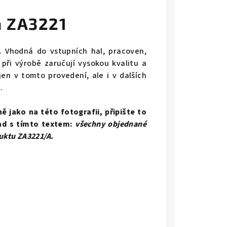
m ZA3221
. Vhodná do vstupních hal, pracoven,
 při výrobě zaručují vysokou kvalitu a
en v tomto provedení, ale i v dalších
í.
 jako na této fotografii, připište to
ad s tímto textem:
všechny objednané
duktu ZA3221/A.