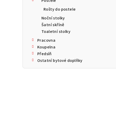
Postele
a
Rošty do postele
n
Noční stolky
n
Šatní skříně
Toaletní stolky
í
Pracovna
p
Koupelna
a
Předsíň
Ostatní bytové doplňky
n
e
l