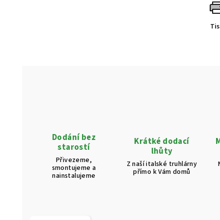
Ti
Dodání bez
Krátké dodací
M
starostí
lhůty
Přivezeme,
Z naší italské truhlárny
smontujeme a
přímo k Vám domů
nainstalujeme