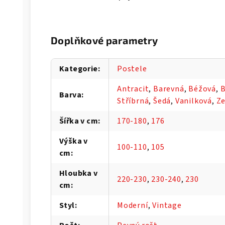
Doplňkové parametry
Kategorie
:
Postele
Antracit
,
Barevná
,
Béžová
,
B
Barva
:
Stříbrná
,
Šedá
,
Vanilková
,
Ze
Šířka v cm
:
170-180
,
176
Výška v
100-110
,
105
cm
:
Hloubka v
220-230
,
230-240
,
230
cm
:
Styl
:
Moderní
,
Vintage