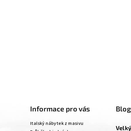
Z
á
Informace pro vás
Blo
p
a
Italský nábytek z masivu
Velk