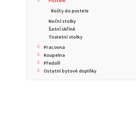
Postele
a
Rošty do postele
n
Noční stolky
n
Šatní skříně
Toaletní stolky
í
Pracovna
p
Koupelna
a
Předsíň
Ostatní bytové doplňky
n
e
l