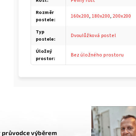
Rošt
:
Pevný rošt
Rozměr
160x200
,
180x200
,
200x200
postele
:
Typ
Dvoulůžková postel
postele
:
Úložný
Bez úložného prostoru
prostor
:
g
ý průvodce výběrem