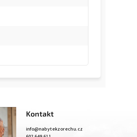
Kontakt
info
@
nabytekzorechu.cz
602 649 611