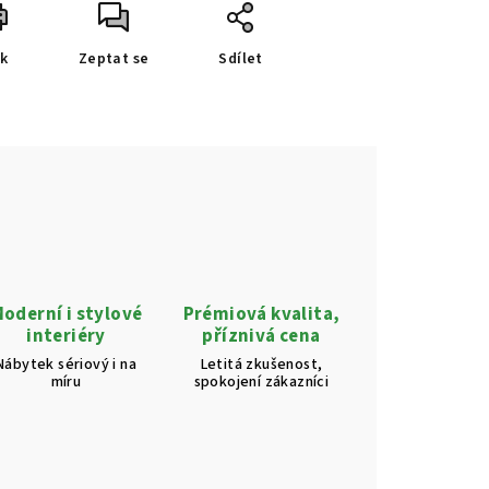
sk
Zeptat se
Sdílet
oderní i stylové
Prémiová kvalita,
interiéry
příznivá cena
Nábytek sériový i na
Letitá zkušenost,
míru
spokojení zákazníci