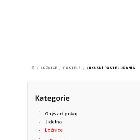
Přejít
na
obsah
/
LOŽNICE
/
POSTELE
/
LUXUSNÍ POSTEL URANIA
DOMŮ
P
o
Kategorie
Přeskočit
kategorie
s
Obývací pokoj
t
Jídelna
Ložnice
r