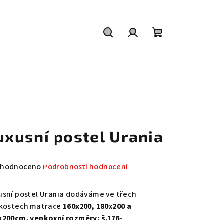
Hledat
Přihlášení
Nákupní
košík
uxusní postel Urania
měrné
hodnoceno
Podrobnosti hodnocení
nocení
duktu
usní postel Urania dodáváme ve třech
ikostech matrace
160x200, 180x200 a
x200cm, venkovní rozměry: š.176-