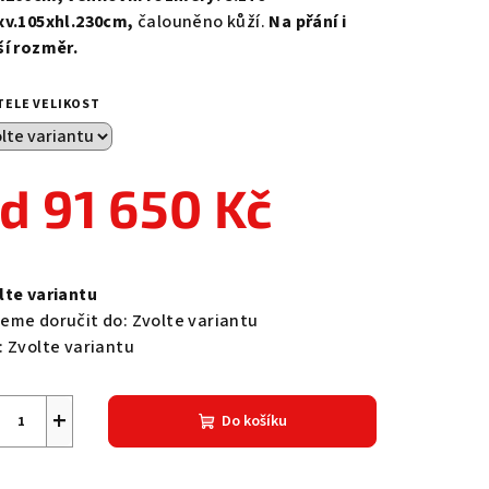
xv.105xhl.230cm,
čalouněno kůží.
Na přání i
ší rozměr.
zdiček.
TELE VELIKOST
od
91 650 Kč
ná
a:
lte variantu
eme doručit do:
Zvolte variantu
:
Zvolte variantu
+
Do košíku