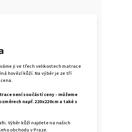
a
áváme ji ve třech velikostech matrace
á hovězí kůží. Na výběr je ze tří
i cena.
atrace není součástí ceny - můžeme
 rozměrech např. 220x220cm a také s
fii. Výběr kůží najdete na našich
ašeho obchodu v Praze.