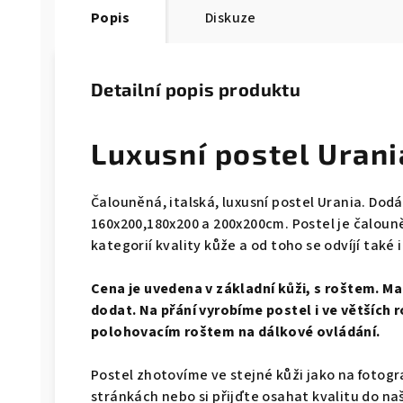
Popis
Diskuze
Detailní popis produktu
Luxusní postel Urani
Čalouněná, italská, luxusní postel Urania. Dod
160x200,180x200 a 200x200cm. Postel je čalouněn
kategorií kvality kůže a od toho se odvíjí také 
Cena je uvedena v základní kůži, s roštem. M
dodat. Na přání vyrobíme postel i ve větších
polohovacím roštem na dálkové ovládání.
Postel zhotovíme ve stejné kůži jako na fotogra
stránkách nebo si přijďte osahat kvalitu do n