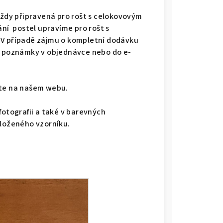
vždy připravená pro rošt s celokovovým
ání postel upravíme pro rošt s
 V případě zájmu o kompletní dodávku
do poznámky v objednávce nebo do e-
dete na našem webu.
fotografii a také v barevných
iloženého vzorníku.