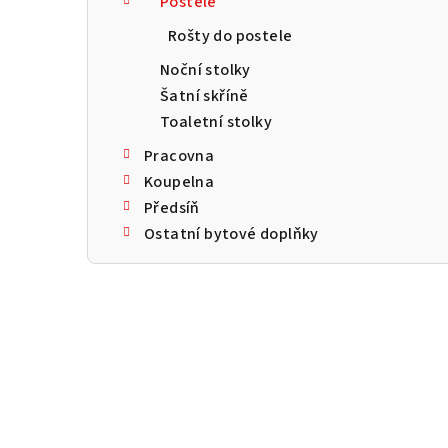
Postele
a
Rošty do postele
n
Noční stolky
n
Šatní skříně
Toaletní stolky
í
Pracovna
p
Koupelna
a
Předsíň
Ostatní bytové doplňky
n
e
l