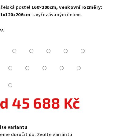
duktu
želská postel
160×200cm, venkovní rozměry:
71x120x206cm
s vyřezávaným čelem.
VA
zdiček.
od
45 688 Kč
ná
a:
lte variantu
eme doručit do:
Zvolte variantu