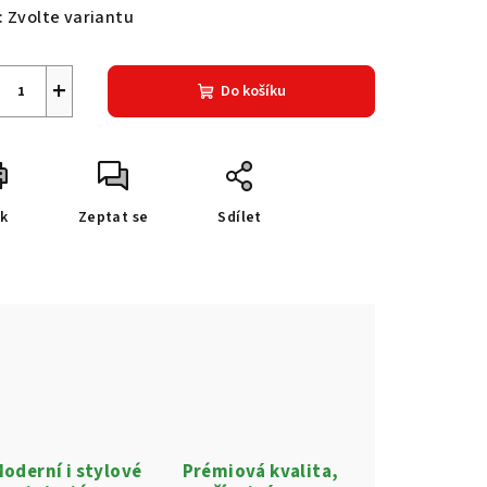
:
Zvolte variantu
+
Do košíku
sk
Zeptat se
Sdílet
oderní i stylové
Prémiová kvalita,