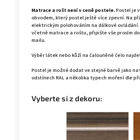
Matrace a rošt není v ceně postele.
Postel je 
obvodem, který postel ještě více zpevní. Na př
elektrickým polohováním na dálkové ovládání.
včetně matrace a roštu, připište vše prosím 
mailu.
Výběr látek nebo kůží na čalouněné čelo naj
Postel je možné dodat ve stejné barvě jako na 
odstínech RAL a několika typech moření dle př
Vyberte si z dekoru: