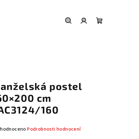
Hledat
Přihlášení
Nákupní
košík
anželská postel
60×200 cm
AC3124/160
měrné
hodnoceno
Podrobnosti hodnocení
nocení