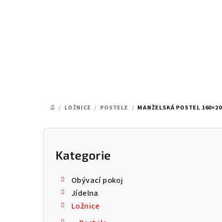
Přejít
na
obsah
/
LOŽNICE
/
POSTELE
/
MANŽELSKÁ POSTEL 160×20
DOMŮ
P
o
Kategorie
Přeskočit
kategorie
s
Obývací pokoj
t
Jídelna
Ložnice
r