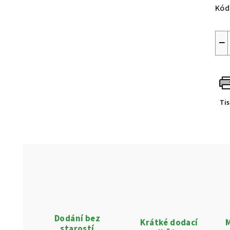
Kód
−
Ti
Dodání bez
Krátké dodací
M
starostí