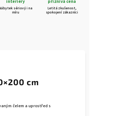
interiéry
příznivá cena
Nábytek sériový i na
Letitá zkušenost,
míru
spokojení zákazníci
60×200 cm
vaným čelem a uprostřed s