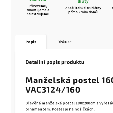
lhůty
Přivezeme,
Z naší italské truhlárny
smontujeme a
přímo k Vám domů
nainstalujeme
Popis
Diskuze
Detailní popis produktu
Manželská postel 1
VAC3124/160
Dřevěná manželská postel 180x200cm s vyřezá
ornamentem. Postel je na nožičkách.