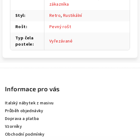
zákazníka
Styl
:
Retro
,
Rustikální
Rošt
:
Pevný rošt
Typ čela
Vyřezávané
postele
:
Z
á
p
Informace pro vás
a
Italský nábytek z masivu
t
Průběh objednávky
í
Doprava a platba
Vzorníky
Obchodní podmínky