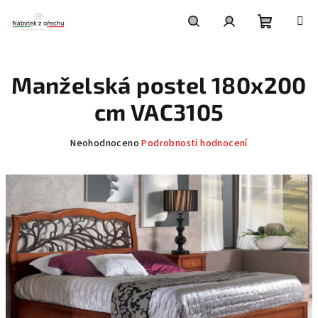
Přejít
na
obsah
Nákupní
Hledat
Přihlášení
Manželská postel 180x200
košík
cm VAC3105
Průměrné
Neohodnoceno
Podrobnosti hodnocení
hodnocení
produktu
je
0,0
z
5
hvězdiček.