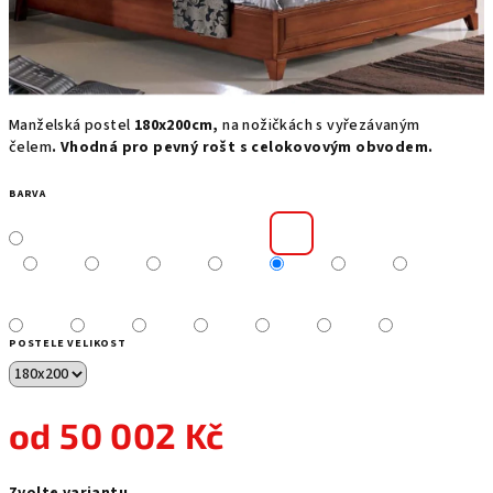
Manželská postel
180x200cm,
na nožičkách s vyřezávaným
čelem
.
Vhodná pro pevný rošt s celokovovým obvodem.
BARVA
POSTELE VELIKOST
od
50 002 Kč
Měrná