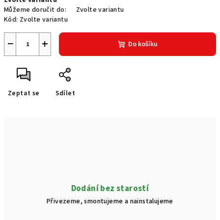
Zvolte variantu
cena:
Můžeme doručit do:
Zvolte variantu
Kód:
Zvolte variantu
−
+
Do košíku
Zeptat se
Sdílet
Dodání bez starostí
Přivezeme, smontujeme a nainstalujeme