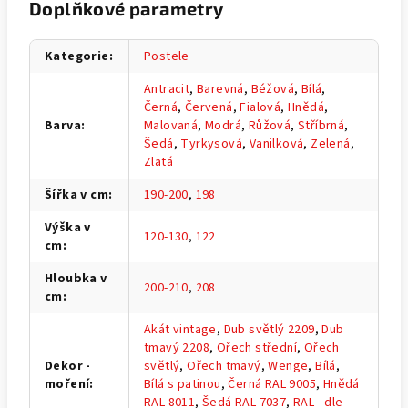
Doplňkové parametry
Kategorie
:
Postele
Antracit
,
Barevná
,
Béžová
,
Bílá
,
Černá
,
Červená
,
Fialová
,
Hnědá
,
Barva
:
Malovaná
,
Modrá
,
Růžová
,
Stříbrná
,
Šedá
,
Tyrkysová
,
Vanilková
,
Zelená
,
Zlatá
Šířka v cm
:
190-200
,
198
Výška v
120-130
,
122
cm
:
Hloubka v
200-210
,
208
cm
:
Akát vintage
,
Dub světlý 2209
,
Dub
tmavý 2208
,
Ořech střední
,
Ořech
Dekor -
světlý
,
Ořech tmavý
,
Wenge
,
Bílá
,
moření
:
Bílá s patinou
,
Černá RAL 9005
,
Hnědá
RAL 8011
,
Šedá RAL 7037
,
RAL - dle