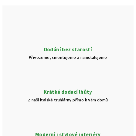
Dodání bez starostí
Přivezeme, smontujeme a nainstalujeme
Krátké dodací lhůty
Z naší italské truhlárny přímo k Vám domů
Moderní i stylové interiéry