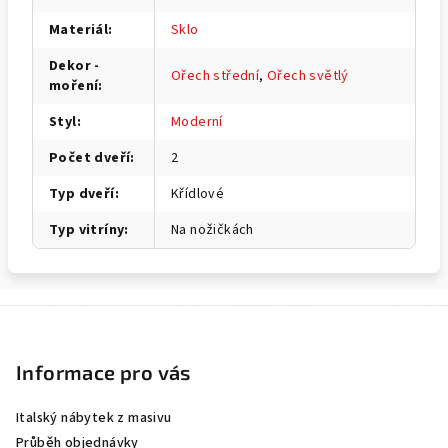
Materiál
:
Sklo
Dekor -
Ořech střední
,
Ořech světlý
moření
:
Styl
:
Moderní
Počet dveří
:
2
Typ dveří
:
Křídlové
Typ vitríny
:
Na nožičkách
Z
á
p
Informace pro vás
a
Italský nábytek z masivu
t
Průběh objednávky