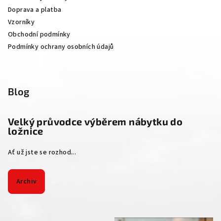
í
Doprava a platba
Vzorníky
Obchodní podmínky
Podmínky ochrany osobních údajů
Blog
Velký průvodce výběrem nábytku do
ložnice
Ať už jste se rozhod...
Archiv