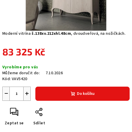
Moderní vitrína
š.138xv.212xhl.48cm
, dvoudveřová, na nožičkách.
83 325 Kč
Měrná
Vyrobíme pro vás
cena:
Můžeme doručit do:
7.10.2026
Kód:
VAV5420
−
+
Do košíku
Zeptat se
Sdílet