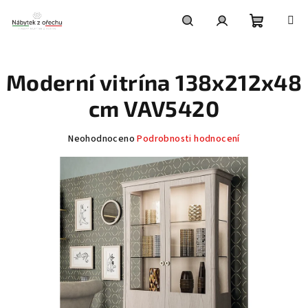
Přejít
na
obsah
Nákupní
Hledat
Přihlášení
Moderní vitrína 138x212x48
košík
cm VAV5420
Průměrné
Neohodnoceno
Podrobnosti hodnocení
hodnocení
produktu
je
0,0
z
5
hvězdiček.