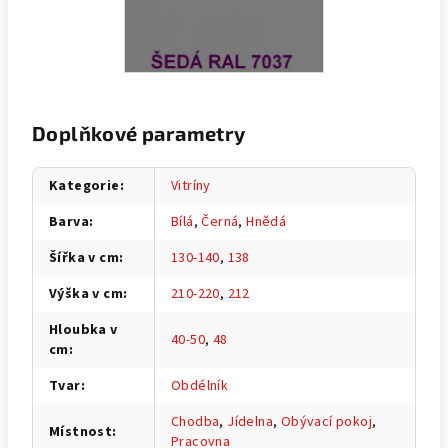
Doplňkové parametry
Kategorie
:
Vitríny
Barva
:
Bílá
,
Černá
,
Hnědá
Šířka v cm
:
130-140
,
138
Výška v cm
:
210-220
,
212
Hloubka v
40-50
,
48
cm
:
Tvar
:
Obdélník
Chodba
,
Jídelna
,
Obývací pokoj
,
Místnost
:
Pracovna