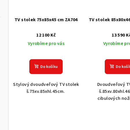
TV stolek 75x85x45 cm ZA704
TV stolek 85x80x4
12 100 Kč
13 590 K
Vyrobíme pro vás
Vyrobíme pr
Do košíku
Do koší
Stylový dvoudveřový TV stolek
Dvoudveřový TV
š.75xv.85xhl.45cm.
š.85xv.80xhl.4
cibulových nož