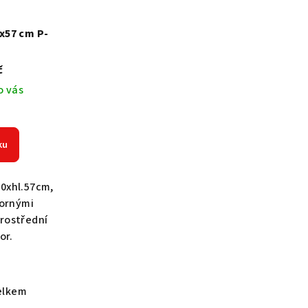
x57 cm P-
č
o vás
ku
60xhl.57cm,
tornými
rostřední
tor.
elkem