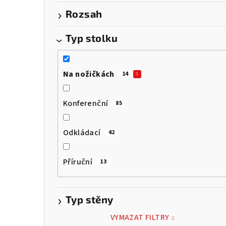
Rozsah
Typ stolku
Na nožičkách
14
Konferenční
85
Odkládací
42
Příruční
13
Typ stěny
VYMAZAT FILTRY