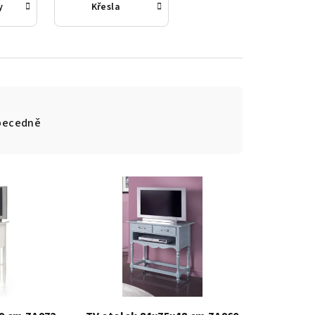
y
Křesla
becedně