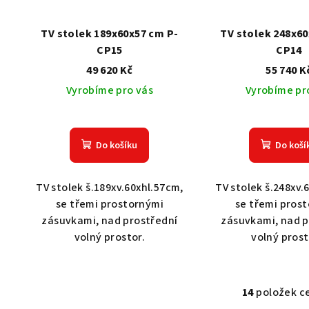
TV stolek 189x60x57 cm P-
TV stolek 248x60
CP15
CP14
49 620 Kč
55 740 K
Vyrobíme pro vás
Vyrobíme pr
Do košíku
Do koší
TV stolek š.189xv.60xhl.57cm,
TV stolek š.248xv.
se třemi prostornými
se třemi pros
zásuvkami, nad prostřední
zásuvkami, nad p
volný prostor.
volný pros
14
položek c
O