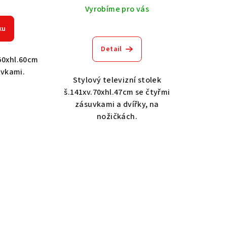
Vyrobíme pro vás
ku
Detail
.50xhl.60cm
vkami.
Stylový televizní stolek
š.141xv.70xhl.47cm se čtyřmi
zásuvkami a dvířky, na
nožičkách.