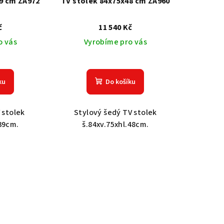
9 cm ZA972
TV stolek 84x75x48 cm ZA960
č
11 540 Kč
o vás
Vyrobíme pro vás
ku
Do košíku
 stolek
Stylový šedý TV stolek
.39cm.
š.84xv.75xhl.48cm.