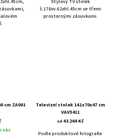
62xhl.45cm,
Stylový TV stolek
zásuvkami,
š.176xv.62xhl.45cm se třemi
fialovém
prostornými zásuvkami.
í.
60 cm ZA001
Televizní stolek 141x70x47 cm
VAV5411
č
43 264 Kč
od
o vás
Podle produktové fotografie
Akát vintage