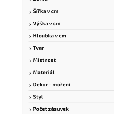
a
Šířka v cm
n
n
Výška v cm
í
Hloubka v cm
p
Tvar
a
Místnost
n
e
Materiál
l
Dekor - moření
Styl
Počet zásuvek