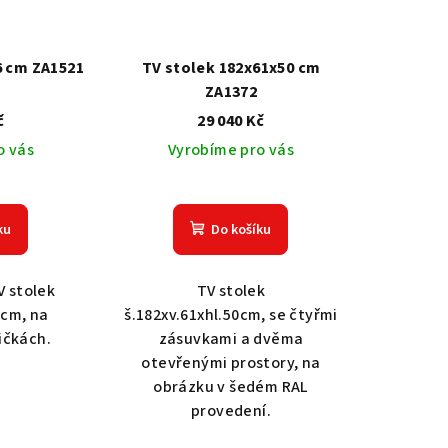
6 cm ZA1521
TV stolek 182x61x50 cm
ZA1372
č
29 040 Kč
o vás
Vyrobíme pro vás
ku
Do košíku
 stolek
TV stolek
6cm, na
š.182xv.61xhl.50cm, se čtyřmi
ičkách.
zásuvkami a dvěma
otevřenými prostory, na
obrázku v šedém RAL
provedení.