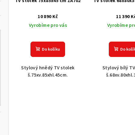
o
TV stolek 75x85x45 cm ZA702
TV stolek 68x80x3
r
d
10 890 Kč
11 390 K
o
u
Vyrobíme pro vás
Vyrobíme pr
d
k
u
t
Do košíku
Do koší
k
ů
t
Stylový hnědý TV stolek
Stylový bílý TV
š.75xv.85xhl.45cm.
š.68xv.80xhl
ů