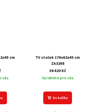
62x45 cm
TV stolek 176x62x45 cm
ZA3268
č
36 420 Kč
o vás
Vyrobíme pro vás
ku
Do košíku