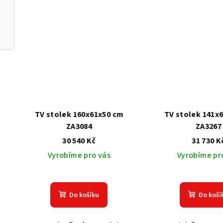
TV stolek 160x61x50 cm
TV stolek 141x
ZA3084
ZA3267
30 540 Kč
31 730 K
Vyrobíme pro vás
Vyrobíme pr
Do košíku
Do koší