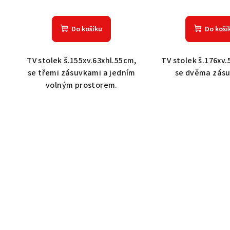
Do košíku
Do koší
TV stolek š.155xv.63xhl.55cm,
TV stolek š.176xv
se třemi zásuvkami a jedním
se dvěma zásu
volným prostorem.