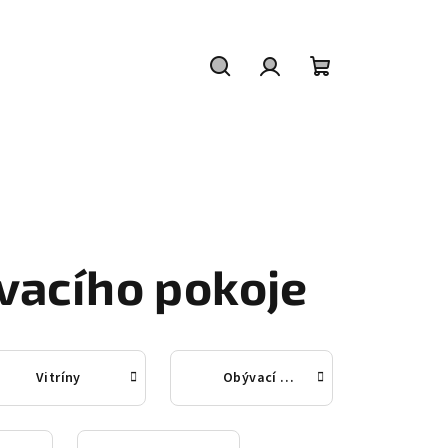
Hledat
Přihlášení
Nákupní
košík
vacího pokoje
Vitríny
Obývací stěny