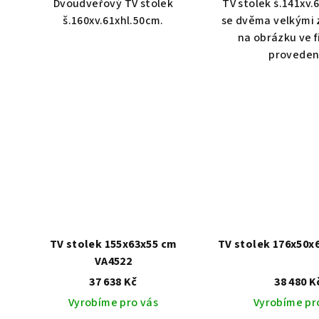
Dvoudveřový TV stolek
TV stolek š.141xv.
š.160xv.61xhl.50cm.
se dvěma velkými 
na obrázku ve 
proveden
TV stolek 155x63x55 cm
TV stolek 176x50x
VA4522
37 638 Kč
38 480 K
Vyrobíme pro vás
Vyrobíme pr