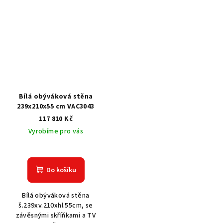
Bílá obýváková stěna
239x210x55 cm VAC3043
117 810 Kč
Vyrobíme pro vás
Do košíku
Bílá obýváková stěna
š.239xv.210xhl.55cm, se
závěsnými skříňkami a TV