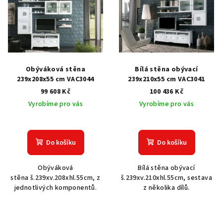
p
i
s
p
r
Obýváková stěna
Bílá stěna obývací
o
239x208x55 cm VAC3044
239x210x55 cm VAC3041
99 608 Kč
100 436 Kč
d
Vyrobíme pro vás
Vyrobíme pro vás
u
k
t
Do košíku
Do košíku
ů
Obýváková
Bílá stěna obývací
stěna š.239xv.208xhl.55cm, z
š.239xv.210xhl.55cm, sestava
jednotlivých komponentů.
z několika dílů.