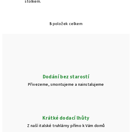
stolkem.
5
položek celkem
O
v
l
á
d
a
c
í
Dodání bez starostí
p
Přivezeme, smontujeme a nainstalujeme
r
v
k
y
v
Krátké dodací lhůty
ý
Z naší italské truhlárny přímo k Vám domů
p