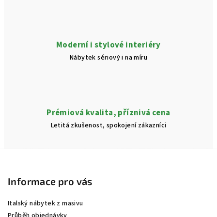
i
s
u
Moderní i stylové interiéry
Nábytek sériový i na míru
Prémiová kvalita, příznivá cena
Letitá zkušenost, spokojení zákazníci
Z
á
p
Informace pro vás
a
Italský nábytek z masivu
t
Průběh objednávky