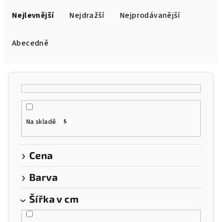
Ř
a
Nejlevnější
Nejdražší
Nejprodávanější
z
e
Abecedně
n
í
p
r
o
Na skladě
5
d
u
k
Cena
t
Barva
ů
Šířka v cm