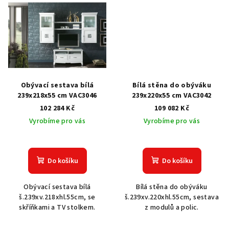
Obývací sestava bílá
Bílá stěna do obýváku
239x218x55 cm VAC3046
239x220x55 cm VAC3042
102 284 Kč
109 082 Kč
Vyrobíme pro vás
Vyrobíme pro vás
Do košíku
Do košíku
Obývací sestava bílá
Bílá stěna do obýváku
š.239xv.218xhl.55cm, se
š.239xv.220xhl.55cm, sestava
skříňkami a TV stolkem.
z modulů a polic.