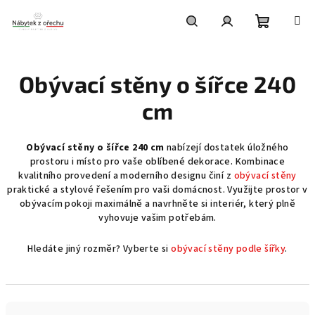
Přejít
na
obsah
Nákupní
Hledat
Přihlášení
Obývací stěny o šířce 240
košík
cm
Obývací stěny o šířce 240 cm
nabízejí dostatek úložného
prostoru i místo pro vaše oblíbené dekorace. Kombinace
kvalitního provedení a moderního designu činí z
obývací stěny
praktické a stylové řešením pro vaši domácnost. Využijte prostor v
obývacím pokoji maximálně a navrhněte si interiér, který plně
vyhovuje vašim potřebám.
Hledáte jiný rozměr? Vyberte si
obývací stěny podle šířky
.