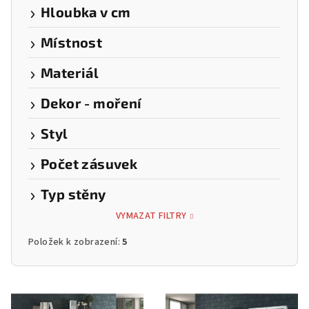
Hloubka v cm
Místnost
Materiál
Dekor - moření
Styl
Počet zásuvek
Typ stěny
VYMAZAT FILTRY
Položek k zobrazení:
5
V
ý