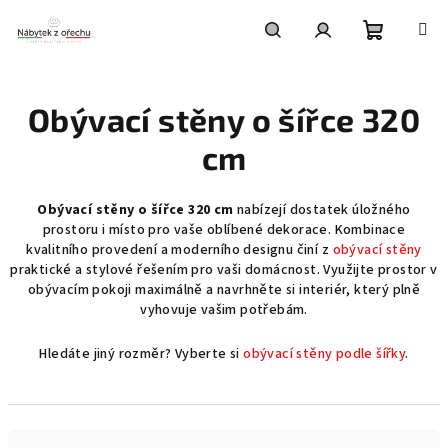
Přejít
na
obsah
Nákupní
Hledat
Přihlášení
Obývací stěny o šířce 320
košík
cm
Obývací stěny o šířce 320 cm
nabízejí dostatek úložného
prostoru i místo pro vaše oblíbené dekorace. Kombinace
kvalitního provedení a moderního designu činí z
obývací stěny
praktické a stylové řešením pro vaši domácnost. Využijte prostor v
obývacím pokoji maximálně a navrhněte si interiér, který plně
vyhovuje vašim potřebám.
Hledáte jiný rozměr? Vyberte si
obývací stěny podle šířky
.