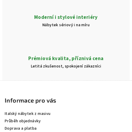
u
Moderní i stylové interiéry
Nábytek sériový i na míru
Prémiová kvalita, příznivá cena
Letitá zkušenost, spokojení zákazníci
Z
á
p
Informace pro vás
a
Italský nábytek z masivu
t
Průběh objednávky
í
Doprava a platba