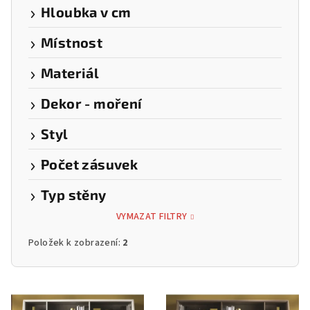
Hloubka v cm
Místnost
Materiál
Dekor - moření
Styl
Počet zásuvek
Typ stěny
VYMAZAT FILTRY
Položek k zobrazení:
2
V
ý