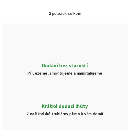
2
položek celkem
O
v
l
á
d
a
c
í
Dodání bez starostí
p
Přivezeme, smontujeme a nainstalujeme
r
v
k
y
v
Krátké dodací lhůty
ý
Z naší italské truhlárny přímo k Vám domů
p
i
s