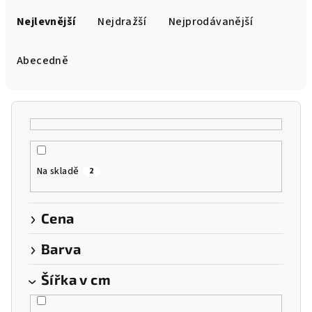
Ř
a
Nejlevnější
Nejdražší
Nejprodávanější
z
e
Abecedně
n
í
p
r
o
Na skladě
2
d
u
k
Cena
t
Barva
ů
Šířka v cm