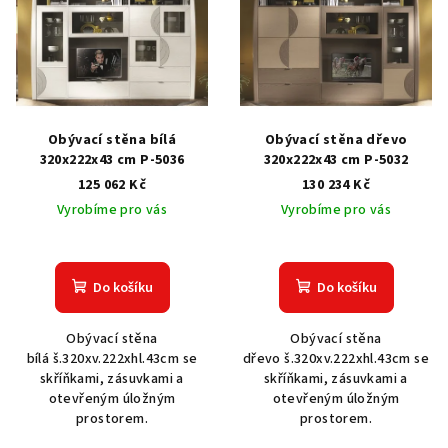
p
i
s
p
r
Obývací stěna bílá
Obývací stěna dřevo
o
320x222x43 cm P-5036
320x222x43 cm P-5032
125 062 Kč
130 234 Kč
d
Vyrobíme pro vás
Vyrobíme pro vás
u
k
t
Do košíku
Do košíku
ů
Obývací stěna
Obývací stěna
bílá š.320xv.222xhl.43cm se
dřevo š.320xv.222xhl.43cm se
skříňkami, zásuvkami a
skříňkami, zásuvkami a
otevřeným úložným
otevřeným úložným
prostorem.
prostorem.