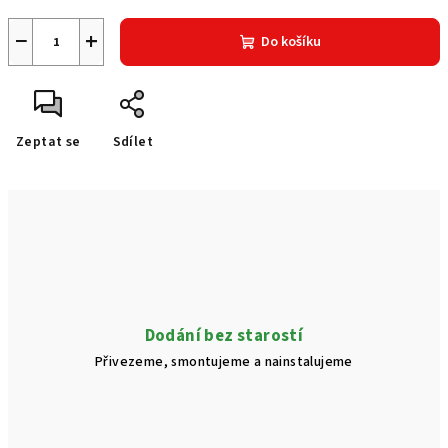
−
+
Do košíku
Zeptat se
Sdílet
Dodání bez starostí
Přivezeme, smontujeme a nainstalujeme