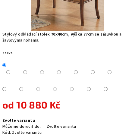
Stylový odkládací stolek
70x40cm, výška 77cm
se zásuvkou a
šavlovýma nohama.
BARVA
od
10 880 Kč
Měrná
Zvolte variantu
cena:
Můžeme doručit do:
Zvolte variantu
Kód:
Zvolte variantu