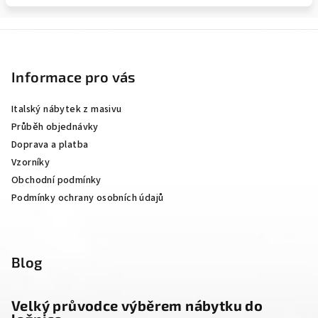
Z
á
p
Informace pro vás
a
Italský nábytek z masivu
t
Průběh objednávky
í
Doprava a platba
Vzorníky
Obchodní podmínky
Podmínky ochrany osobních údajů
Blog
Velký průvodce výběrem nábytku do