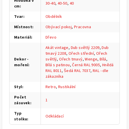
Hloubka v
30-40
,
40-50
,
40
cm
:
Tvar
:
Obdélník
Místnost
:
Obývací pokoj
,
Pracovna
Materiál
:
Dřevo
Akát vintage
,
Dub světlý 2209
,
Dub
tmavý 2208
,
Ořech střední
,
Ořech
Dekor -
světlý
,
Ořech tmavý
,
Wenge
,
Bílá
,
moření
:
Bílá s patinou
,
Černá RAL 9005
,
Hnědá
RAL 8011
,
Šedá RAL 7037
,
RAL - dle
zákazníka
Styl
:
Retro
,
Rustikální
Počet
1
zásuvek
:
Typ
Odkládací
stolku
: