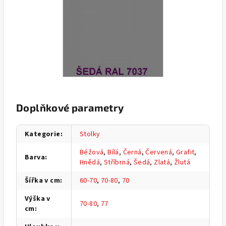
Doplňkové parametry
Kategorie
:
Stolky
Béžová
,
Bílá
,
Černá
,
Červená
,
Grafit
,
Barva
:
Hnědá
,
Stříbrná
,
Šedá
,
Zlatá
,
Žlutá
Šířka v cm
:
60-70
,
70-80
,
70
Výška v
70-80
,
77
cm
: