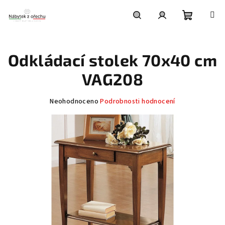
Přejít
na
obsah
Nákupní
Hledat
Přihlášení
Odkládací stolek 70x40 cm
košík
VAG208
Průměrné
Neohodnoceno
Podrobnosti hodnocení
hodnocení
produktu
je
0,0
z
5
hvězdiček.