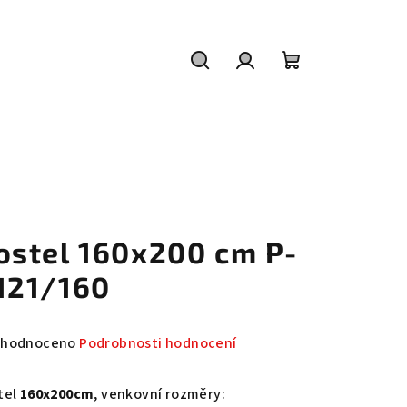
Hledat
Přihlášení
Nákupní
košík
ostel 160x200 cm P-
121/160
měrné
hodnoceno
Podrobnosti hodnocení
nocení
duktu
tel
160x200cm
, venkovní rozměry: