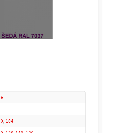
le
90
,
184