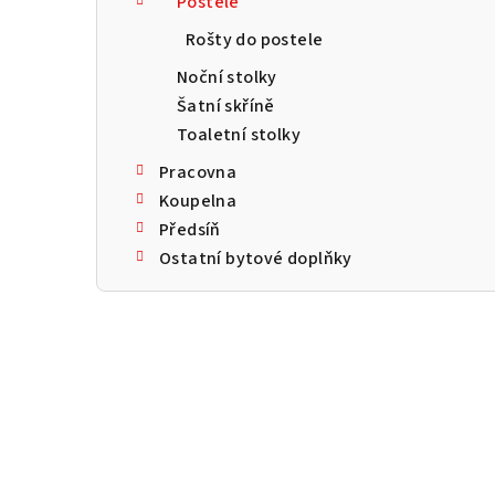
Postele
a
Rošty do postele
n
Noční stolky
n
Šatní skříně
Toaletní stolky
í
Pracovna
p
Koupelna
a
Předsíň
Ostatní bytové doplňky
n
e
l