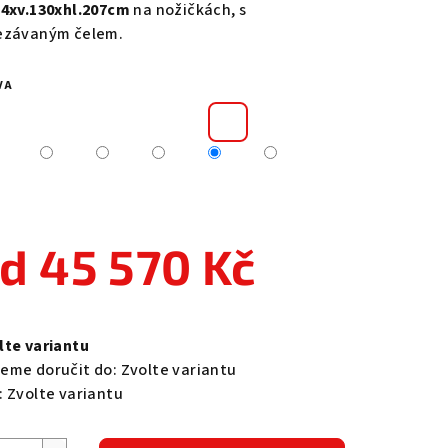
84xv.130xhl.207cm
na nožičkách, s
ezávaným čelem.
VA
zdiček.
od
45 570 Kč
ná
a:
lte variantu
eme doručit do:
Zvolte variantu
:
Zvolte variantu