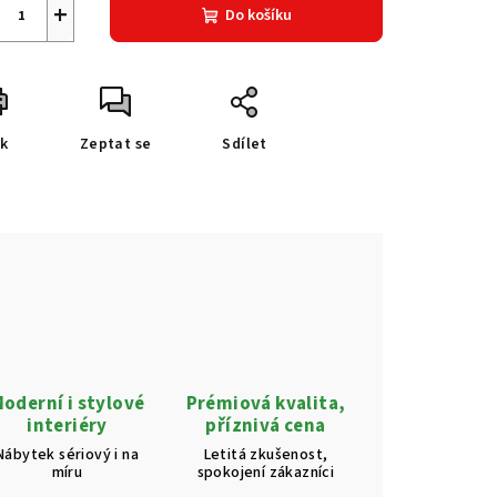
+
Do košíku
sk
Zeptat se
Sdílet
oderní i stylové
Prémiová kvalita,
interiéry
příznivá cena
Nábytek sériový i na
Letitá zkušenost,
míru
spokojení zákazníci