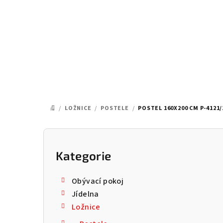
Přejít
na
obsah
/
LOŽNICE
/
POSTELE
/
POSTEL 160X200 CM P-4121/
DOMŮ
P
o
Kategorie
Přeskočit
kategorie
s
Obývací pokoj
t
Jídelna
Ložnice
r