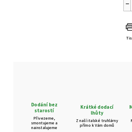
−
Ti
Dodání bez
Krátké dodací
M
starostí
lhůty
Přivezeme,
Z naší italské truhlárny
smontujeme a
přímo k Vám domů
nainstalujeme