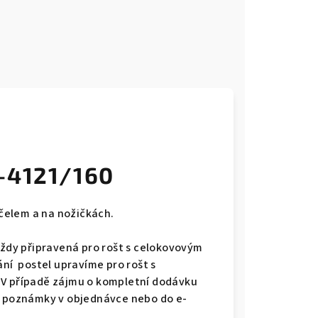
-4121/160
čelem a na nožičkách.
vždy připravená pro rošt s celokovovým
ání postel upravíme pro rošt s
 V případě zájmu o kompletní dodávku
do poznámky v objednávce nebo do e-