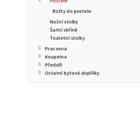
Postele
a
Rošty do postele
n
Noční stolky
n
Šatní skříně
Toaletní stolky
í
Pracovna
p
Koupelna
a
Předsíň
Ostatní bytové doplňky
n
e
l