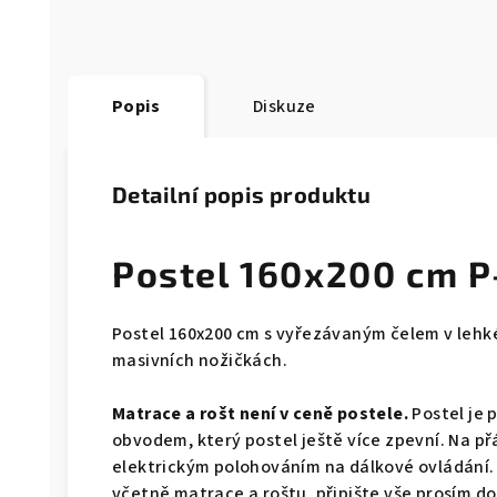
Popis
Diskuze
Detailní popis produktu
Postel 160x200 cm 
Postel 160x200 cm s vyřezávaným čelem v lehké
masivních nožičkách.
Matrace a rošt není v ceně postele.
Postel je 
obvodem, který postel ještě více zpevní. Na př
elektrickým polohováním na dálkové ovládání.
včetně matrace a roštu, připište vše prosím 