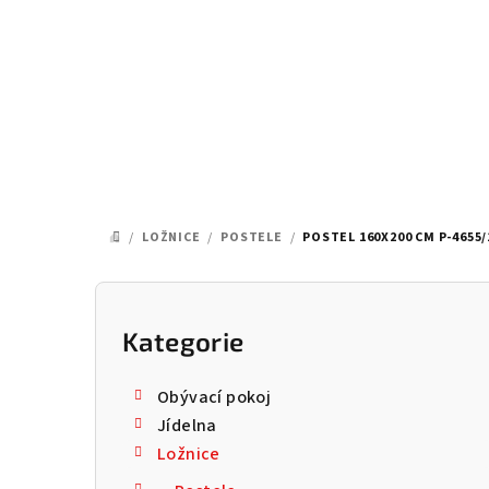
Přejít
na
obsah
/
LOŽNICE
/
POSTELE
/
POSTEL 160X200 CM P-4655/
DOMŮ
P
o
Kategorie
Přeskočit
kategorie
s
Obývací pokoj
t
Jídelna
Ložnice
r