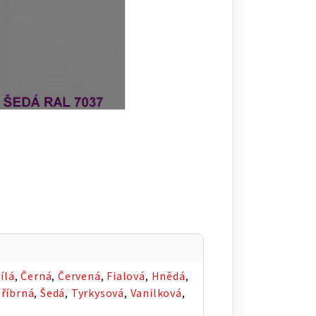
ílá
,
Černá
,
Červená
,
Fialová
,
Hnědá
,
tříbrná
,
Šedá
,
Tyrkysová
,
Vanilková
,