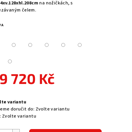
84xv.128xhl.208cm
na nožičkách, s
ezávaným čelem.
VA
zdiček.
9 720 Kč
ná
a:
lte variantu
eme doručit do:
Zvolte variantu
:
Zvolte variantu