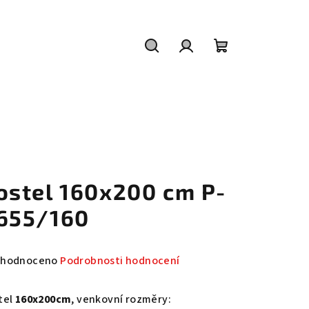
Hledat
Přihlášení
Nákupní
košík
ostel 160x200 cm P-
655/160
měrné
hodnoceno
Podrobnosti hodnocení
nocení
duktu
tel
160x200cm
, venkovní rozměry: