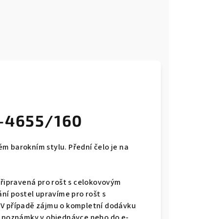
P-4655/160
m barokním stylu. Přední čelo je na
připravená pro rošt s celokovovým
ání postel upravíme pro rošt s
 V případě zájmu o kompletní dodávku
do poznámky v objednávce nebo do e-