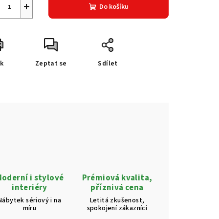
+
Do košíku
sk
Zeptat se
Sdílet
oderní i stylové
Prémiová kvalita,
interiéry
příznivá cena
Nábytek sériový i na
Letitá zkušenost,
míru
spokojení zákazníci