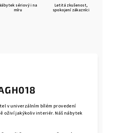
Nábytek sériový i na
Letitá zkušenost,
míru
spokojení zákazníci
VAGH018
tel v univerzálním bílém provedení
ě oživí jakýkoliv interiér. Náš nábytek