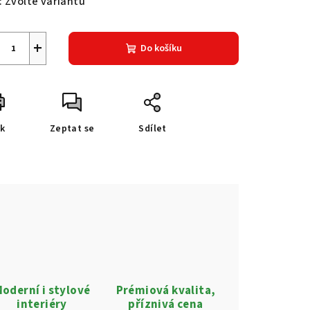
:
Zvolte variantu
+
Do košíku
sk
Zeptat se
Sdílet
oderní i stylové
Prémiová kvalita,
interiéry
příznivá cena