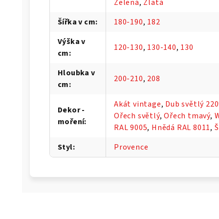
Zelená
,
Zlatá
Šířka v cm
:
180-190
,
182
Výška v
120-130
,
130-140
,
130
cm
:
Hloubka v
200-210
,
208
cm
:
Akát vintage
,
Dub světlý 22
Dekor -
Ořech světlý
,
Ořech tmavý
,
moření
:
RAL 9005
,
Hnědá RAL 8011
,
Š
Styl
:
Provence