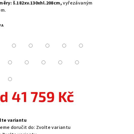
měry: š.182xv.130xhl.208cm,
vyřezávaným
em.
VA
zdiček.
od
41 759 Kč
ná
a:
lte variantu
eme doručit do:
Zvolte variantu