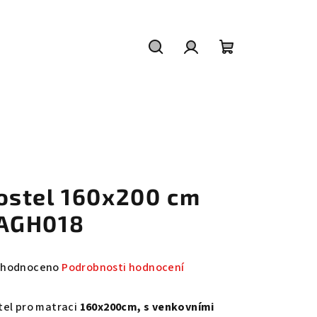
Hledat
Přihlášení
Nákupní
košík
ostel 160x200 cm
AGH018
měrné
hodnoceno
Podrobnosti hodnocení
nocení
duktu
tel pro matraci
160x200cm, s venkovními