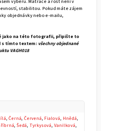
šem výběru. Matrace a rošt není v
evností, stabilitou. Pokud máte zájem
ámky objednávky nebo e-mailu,
jako na této fotografii, připište to
 s tímto textem:
všechny objednané
oduktu VAGH018
ílá
,
Černá
,
Červená
,
Fialová
,
Hnědá
,
tříbrná
,
Šedá
,
Tyrkysová
,
Vanilková
,