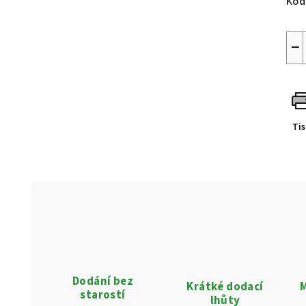
Kód
−
Ti
Dodání bez
Krátké dodací
M
starostí
lhůty