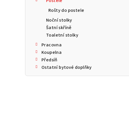
Postele
a
Rošty do postele
n
Noční stolky
n
Šatní skříně
Toaletní stolky
í
Pracovna
p
Koupelna
a
Předsíň
Ostatní bytové doplňky
n
e
l