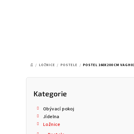
Přejít
na
obsah
/
LOŽNICE
/
POSTELE
/
POSTEL 160X200 CM VAGH0
DOMŮ
P
o
Kategorie
Přeskočit
kategorie
s
Obývací pokoj
t
Jídelna
Ložnice
r