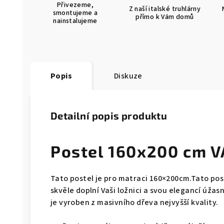
Přivezeme,
Z naší italské truhlárny
smontujeme a
přímo k Vám domů
nainstalujeme
Popis
Diskuze
Detailní popis produktu
Postel 160x200 cm 
Tato postel je pro matraci 160×200cm.Tato pos
skvěle doplní Vaši ložnici a svou elegancí úžasn
je vyroben z masivního dřeva nejvyšší kvality.