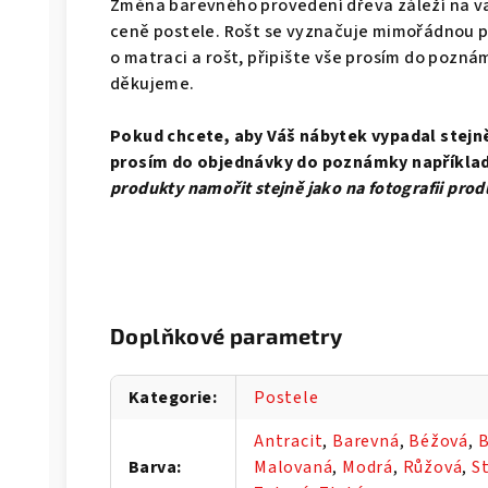
Změna barevného provedení dřeva záleží na va
ceně postele. Rošt se vyznačuje mimořádnou p
o matraci a rošt, připište vše prosím do pozn
děkujeme.
Pokud chcete, aby Váš nábytek vypadal stejně 
prosím do objednávky do poznámky například
produkty namořit stejně jako na fotografii pr
Doplňkové parametry
Kategorie
:
Postele
Antracit
,
Barevná
,
Béžová
,
B
Barva
:
Malovaná
,
Modrá
,
Růžová
,
S