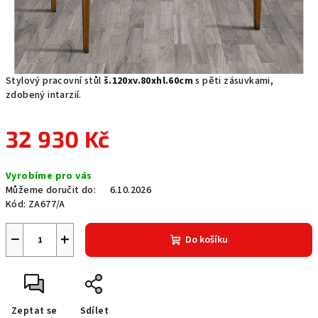
Stylový pracovní stůl
š.120xv.80xhl.60cm
s pěti zásuvkami,
zdobený intarzií.
32 930 Kč
Měrná
Vyrobíme pro vás
cena:
Můžeme doručit do:
6.10.2026
Kód:
ZA677/A
−
+
Do košíku
Zeptat se
Sdílet