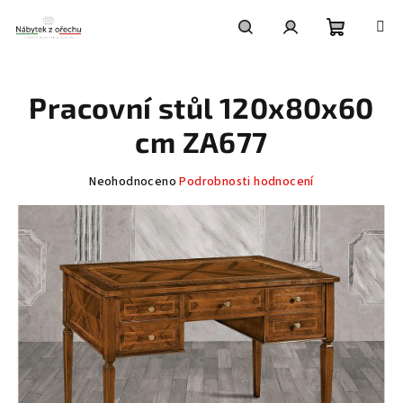
Přejít
na
obsah
Nákupní
Hledat
Přihlášení
Pracovní stůl 120x80x60
košík
cm ZA677
Průměrné
Neohodnoceno
Podrobnosti hodnocení
hodnocení
produktu
je
0,0
z
5
hvězdiček.