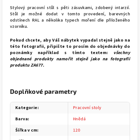
Stylový pracovní stůl s pěti zásuvkami, zdobený intarzií.
Stůl
je možné dodat v tomto provedení, barevných
odstínech RAL a několika typech moření dle přiloženého
vzorníku.
Pokud chcete, aby Váš nábytek vypadal stejně jako na
této fotografii, připište to prosím do objednávky do
poznámky například s tímto textem:
všechny
objednané produkty namořit stejně jako na fotografii
produktu
ZA677.
Doplňkové parametry
Kategorie
:
Pracovní stoly
Barva
:
Hnědá
Šířka v cm
:
120