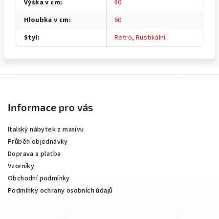
Výška v cm
:
80
Hloubka v cm
:
60
Styl
:
Retro
,
Rustikální
Z
á
p
Informace pro vás
a
Italský nábytek z masivu
t
Průběh objednávky
í
Doprava a platba
Vzorníky
Obchodní podmínky
Podmínky ochrany osobních údajů