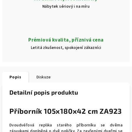
Nábytek sériový i na míru
Prémiová kvalita, příznivá cena
Letitá zkušenost, spokojení zákazníci
Popis
Diskuze
Detailní popis produktu
Příborník 105x180x42 cm ZA923
Dvoudvéřová replika starého příborníku se dvěma
zásuvkami doplněná o dvě poličky. Za zavřenými dveřmi se