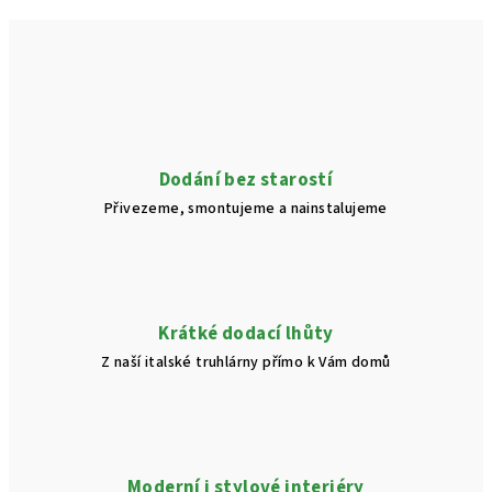
Dodání bez starostí
Přivezeme, smontujeme a nainstalujeme
Krátké dodací lhůty
Z naší italské truhlárny přímo k Vám domů
Moderní i stylové interiéry