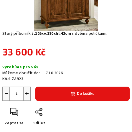
Starý příborník
š.105xv.180xhl.42cm
s dvěma poličkami.
33 600 Kč
Měrná
Vyrobíme pro vás
cena:
Můžeme doručit do:
7.10.2026
Kód:
ZA923
−
+
Do košíku
Zeptat se
Sdílet