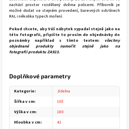
nachází prostor rozdělený dvěma policemi.
Příborník
je
možné dodat ve stejném provedení, barevných odstínech
RAL i několika typech moření.
Pokud chcete, aby Váš nábytek vypadal stejně jako na
této fotografii, připište to prosím do objednávky do
poznámky například s tímto textem:
všechny
objednané produkty namořit stejně jako na
fotografii produktu ZA923.
Doplňkové parametry
Kategorie
:
Jídelna
Šířka v cm
:
105
Výška v cm
:
180
Hloubka v cm
:
42