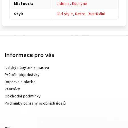
Místnost
:
Jídelna
,
Kuchyně
Styl
:
Old style
,
Retro
,
Rustikální
Z
á
p
Informace pro vás
a
Italský nábytek z masivu
t
Průběh objednávky
í
Doprava a platba
Vzorníky
Obchodní podmínky
Podmínky ochrany osobních údajů