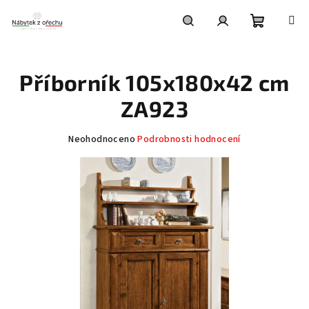
Přejít
na
obsah
Nákupní
Hledat
Přihlášení
Příborník 105x180x42 cm
košík
ZA923
Průměrné
Neohodnoceno
Podrobnosti hodnocení
hodnocení
produktu
je
0,0
z
5
hvězdiček.