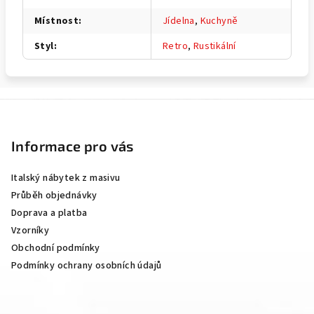
Místnost
:
Jídelna
,
Kuchyně
Styl
:
Retro
,
Rustikální
Z
á
p
Informace pro vás
a
Italský nábytek z masivu
t
Průběh objednávky
í
Doprava a platba
Vzorníky
Obchodní podmínky
Podmínky ochrany osobních údajů