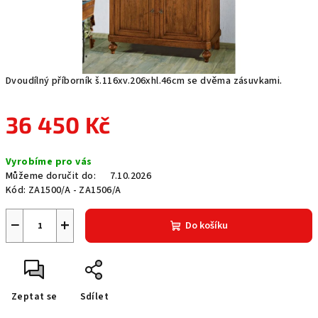
Dvoudílný příborník š.116xv.206xhl.46cm se dvěma zásuvkami.
36 450 Kč
Měrná
Vyrobíme pro vás
cena:
Můžeme doručit do:
7.10.2026
Kód:
ZA1500/A - ZA1506/A
−
+
Do košíku
Zeptat se
Sdílet