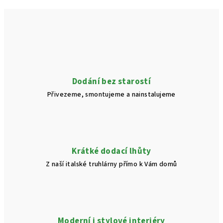
Dodání bez starostí
Přivezeme, smontujeme a nainstalujeme
Krátké dodací lhůty
Z naší italské truhlárny přímo k Vám domů
Moderní i stylové interiéry