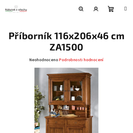
Přejít
na
obsah
Nákupní
Hledat
Přihlášení
Příborník 116x206x46 cm
košík
ZA1500
Průměrné
Neohodnoceno
Podrobnosti hodnocení
hodnocení
produktu
je
0,0
z
5
hvězdiček.