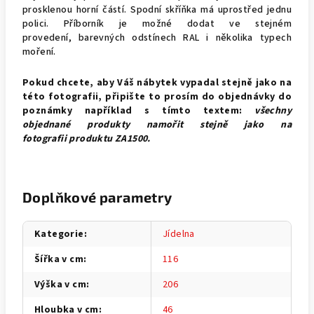
prosklenou horní částí. Spodní skříňka má uprostřed jednu
polici.
Příborník
je možné dodat ve stejném
provedení, barevných odstínech RAL i několika typech
moření.
Pokud chcete, aby Váš nábytek vypadal stejně jako na
této fotografii, připište to prosím do objednávky do
poznámky například s tímto textem:
všechny
objednané produkty namořit stejně jako na
fotografii produktu ZA1500.
Doplňkové parametry
Kategorie
:
Jídelna
Šířka v cm
:
116
Výška v cm
:
206
Hloubka v cm
:
46