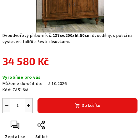
Dvoudveřový příborník
š.137xv.200xhl.50cm
dvoudílný, s policí na
vystavení talířů a šesti zásuvkami.
34 580 Kč
Měrná
Vyrobíme pro vás
cena:
Můžeme doručit do:
5.10.2026
Kód:
ZA516/A
−
+
Do košíku
Zeptat se
Sdílet