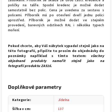
zásuvkami. Příborník se skládá ze dvou částí: kredence a
poličky na talíře. Spodní kredenc je možné dodat
samostatně bez polic. Cena je uvedena za sestavu s
policemi. Příborník má po otevření dveří jednu polici
uprostřed.
Příborník
je možné dodat ve stejném
provedení, barevných odstínech RAL i několika typech
moření.
Pokud chcete, aby Váš nábytek vypadal stejně jako na
této fotografii, připište to prosím do objednávky do
poznámky například s tímto textem:
všechny
objednané produkty namořit stejně jako na
fotografii produktu ZA516.
Doplňkové parametry
Kategorie
:
Jídelna
Šířka v cm
:
137