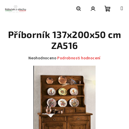
Přejít
na
obsah
Nákupní
Hledat
Přihlášení
Příborník 137x200x50 cm
košík
ZA516
Průměrné
Neohodnoceno
Podrobnosti hodnocení
hodnocení
produktu
je
0,0
z
5
hvězdiček.