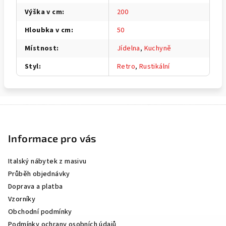
Výška v cm
:
200
Hloubka v cm
:
50
Místnost
:
Jídelna
,
Kuchyně
Styl
:
Retro
,
Rustikální
Z
á
p
Informace pro vás
a
Italský nábytek z masivu
t
Průběh objednávky
í
Doprava a platba
Vzorníky
Obchodní podmínky
Podmínky ochrany osobních údajů