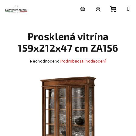
Přejít
na
obsah
Nákupní
Hledat
Přihlášení
Prosklená vitrína
košík
159x212x47 cm ZA156
Průměrné
Neohodnoceno
Podrobnosti hodnocení
hodnocení
produktu
je
0,0
z
5
hvězdiček.