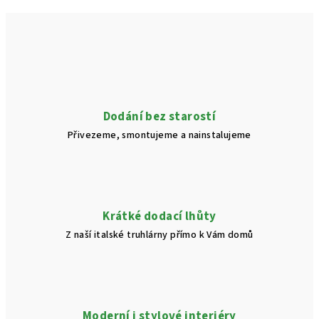
Dodání bez starostí
Přivezeme, smontujeme a nainstalujeme
Krátké dodací lhůty
Z naší italské truhlárny přímo k Vám domů
Moderní i stylové interiéry