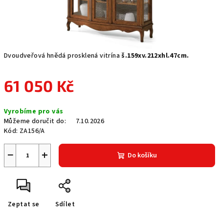
Dvoudveřová hnědá prosklená vitrína
š.159xv.212xhl.47cm.
61 050 Kč
Měrná
Vyrobíme pro vás
cena:
Můžeme doručit do:
7.10.2026
Kód:
ZA156/A
−
+
Do košíku
Zeptat se
Sdílet