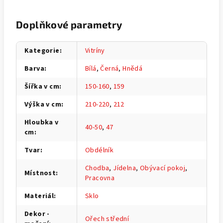
Doplňkové parametry
Kategorie
:
Vitríny
Barva
:
Bílá
,
Černá
,
Hnědá
Šířka v cm
:
150-160
,
159
Výška v cm
:
210-220
,
212
Hloubka v
40-50
,
47
cm
:
Tvar
:
Obdélník
Chodba
,
Jídelna
,
Obývací pokoj
,
Místnost
:
Pracovna
Materiál
:
Sklo
Dekor -
Ořech střední