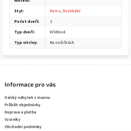
moření
:
Styl
:
Retro
,
Rustikální
Počet dveří
:
2
Typ dveří
:
Křídlové
Typ vitríny
:
Na nožičkách
Z
á
p
Informace pro vás
a
Italský nábytek z masivu
t
Průběh objednávky
í
Doprava a platba
Vzorníky
Obchodní podmínky