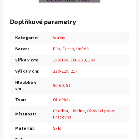
Doplňkové parametry
Kategorie
:
Vitríny
Barva
:
Bílá
,
Černá
,
Hnědá
Šířka v cm
:
150-160
,
160-170
,
160
Výška v cm
:
210-220
,
217
Hloubka v
50-60
,
51
cm
:
Tvar
:
Obdélník
Chodba
,
Jídelna
,
Obývací pokoj
,
Místnost
:
Pracovna
Materiál
:
Sklo