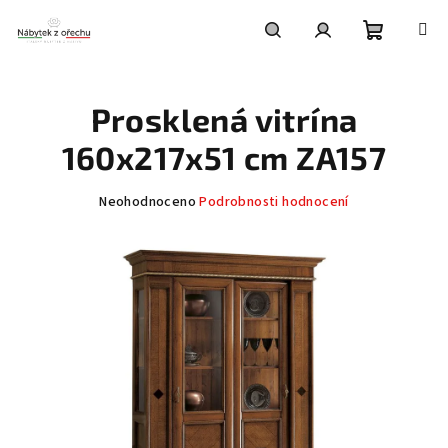
Přejít
na
obsah
Nákupní
Hledat
Přihlášení
Prosklená vitrína
košík
160x217x51 cm ZA157
Průměrné
Neohodnoceno
Podrobnosti hodnocení
hodnocení
produktu
je
0,0
z
5
hvězdiček.