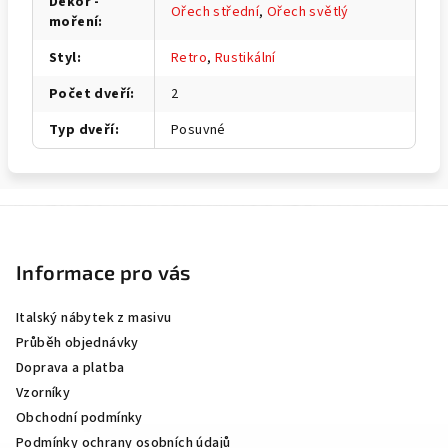
Dekor -
Ořech střední
,
Ořech světlý
moření
:
Styl
:
Retro
,
Rustikální
Počet dveří
:
2
Typ dveří
:
Posuvné
Z
á
p
Informace pro vás
a
Italský nábytek z masivu
t
Průběh objednávky
í
Doprava a platba
Vzorníky
Obchodní podmínky
Podmínky ochrany osobních údajů