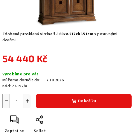
Zdobená prosklená vitrína
š.160xv.217xhl.51cm
s posuvnými
dveřmi.
54 440 Kč
Měrná
Vyrobíme pro vás
cena:
Můžeme doručit do:
7.10.2026
Kód:
ZA157/A
−
+
Do košíku
Zeptat se
Sdílet