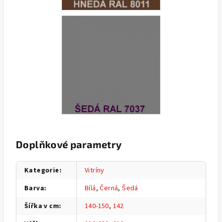
Doplňkové parametry
Kategorie
:
Vitríny
Barva
:
Bílá
,
Černá
,
Šedá
Šířka v cm
:
140-150
,
142