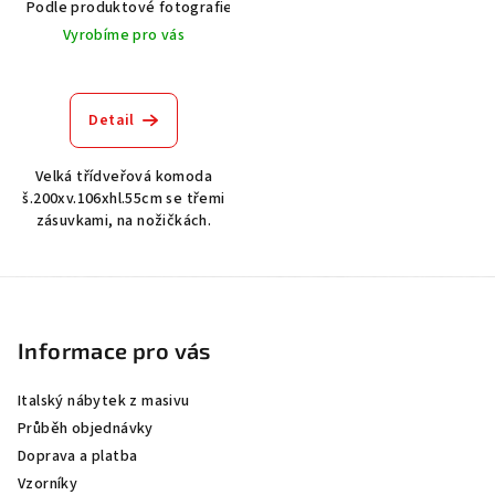
Podle produktové fotografie
Akát vintage BT1551
Dub světlý
Vyrobíme pro vás
Detail
Velká třídveřová komoda
š.200xv.106xhl.55cm se třemi
zásuvkami, na nožičkách.
Z
á
p
Informace pro vás
a
Italský nábytek z masivu
t
Průběh objednávky
í
Doprava a platba
Vzorníky