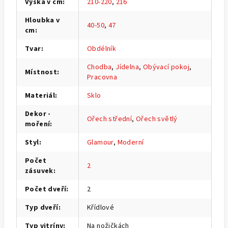
Výška v cm
:
210-220
,
216
Hloubka v
40-50
,
47
cm
:
Tvar
:
Obdélník
Chodba
,
Jídelna
,
Obývací pokoj
,
Místnost
:
Pracovna
Materiál
:
Sklo
Dekor -
Ořech střední
,
Ořech světlý
moření
:
Styl
:
Glamour
,
Moderní
Počet
2
zásuvek
:
Počet dveří
:
2
Typ dveří
:
Křídlové
Typ vitríny
:
Na nožičkách