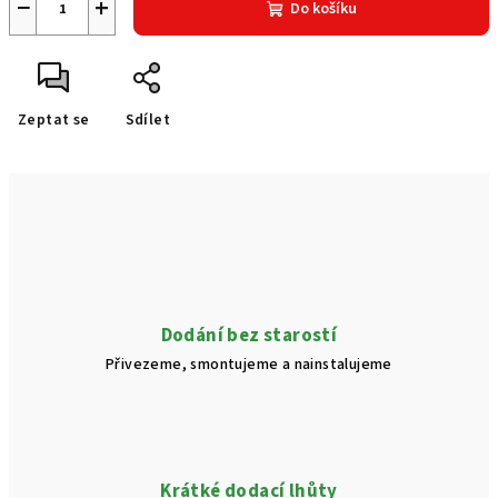
−
+
Do košíku
Zeptat se
Sdílet
Dodání bez starostí
Přivezeme, smontujeme a nainstalujeme
Krátké dodací lhůty