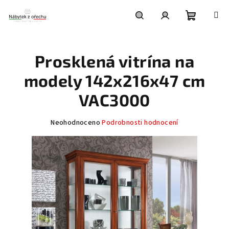
Přejít
na
obsah
Nákupní
Hledat
Přihlášení
Prosklená vitrína na
košík
modely 142x216x47 cm
VAC3000
Průměrné
Neohodnoceno
Podrobnosti hodnocení
hodnocení
produktu
je
0,0
z
5
hvězdiček.