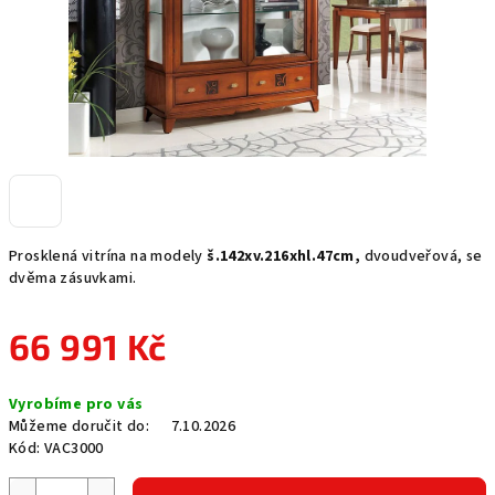
Prosklená vitrína na modely
š.142xv.216xhl.47cm,
dvoudveřová, se
dvěma zásuvkami.
66 991 Kč
Měrná
Vyrobíme pro vás
cena:
Můžeme doručit do:
7.10.2026
Kód:
VAC3000