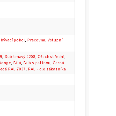
bývací pokoj
,
Pracovna
,
Vstupní
09
,
Dub tmavý 2208
,
Ořech střední
,
Wenge
,
Bílá
,
Bílá s patinou
,
Černá
Šedá RAL 7037
,
RAL - dle zákazníka