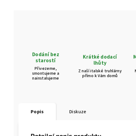
Dodání bez
Krátké dodací
M
starostí
lhůty
Přivezeme,
Z naší italské truhlárny
smontujeme a
přímo k Vám domů
nainstalujeme
Popis
Diskuze
Detailní popis produktu