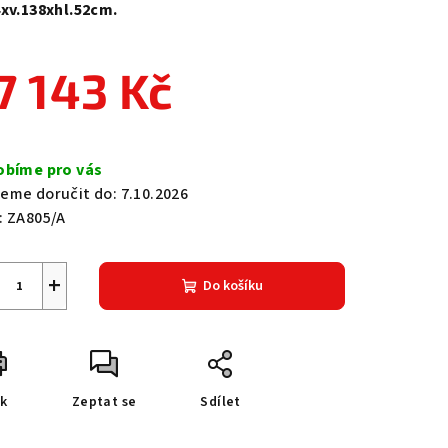
4xv.138xhl.52cm.
7 143 Kč
zdiček.
ná
a:
obíme pro vás
eme doručit do:
7.10.2026
:
ZA805/A
+
Do košíku
sk
Zeptat se
Sdílet