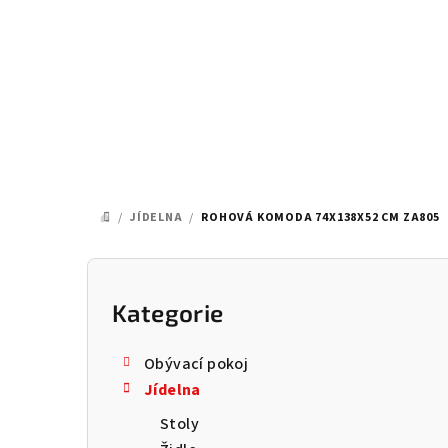
Přejít
na
obsah
/
JÍDELNA
/
ROHOVÁ KOMODA 74X138X52 CM ZA805
DOMŮ
P
o
Kategorie
Přeskočit
kategorie
s
Obývací pokoj
t
Jídelna
r
Stoly