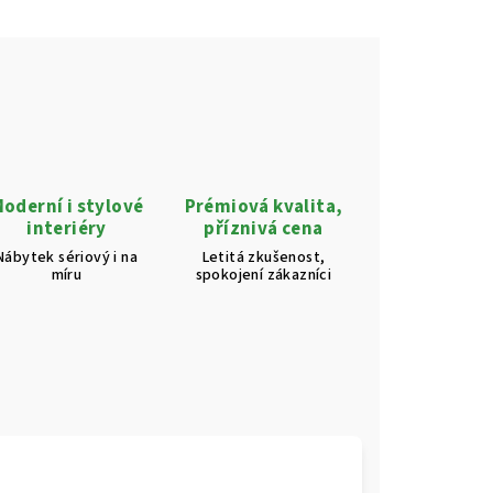
oderní i stylové
Prémiová kvalita,
interiéry
příznivá cena
Nábytek sériový i na
Letitá zkušenost,
míru
spokojení zákazníci