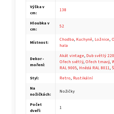
Výška v
138
cm
:
Hloubka v
52
cm
:
Chodba
,
Kuchyně
,
Ložnice
,
O
Místnost
:
hala
Akát vintage
,
Dub světlý 22
Dekor -
Ořech světlý
,
Ořech tmavý
,
moření
:
RAL 9005
,
Hnědá RAL 8011
,
Styl
:
Retro
,
Rustikální
Na
Nožičky
nožičkách
:
Počet
1
dveří
: