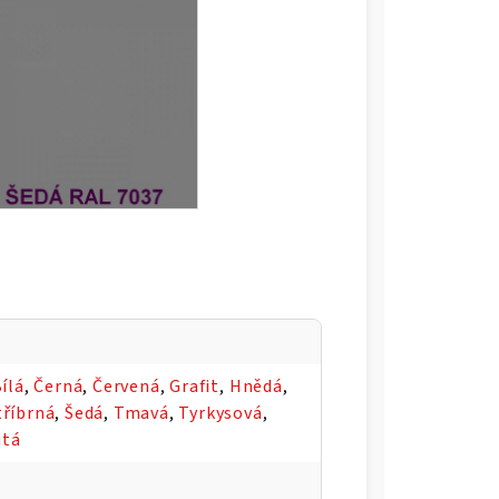
ílá
,
Černá
,
Červená
,
Grafit
,
Hnědá
,
tříbrná
,
Šedá
,
Tmavá
,
Tyrkysová
,
utá