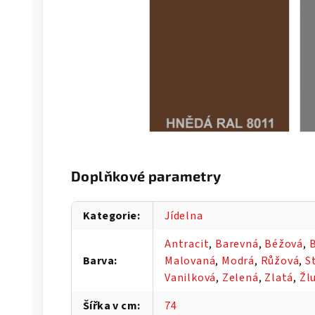
Doplňkové parametry
Kategorie
:
Jídelna
Antracit
,
Barevná
,
Béžová
,
B
Barva
:
Malovaná
,
Modrá
,
Růžová
,
S
Vanilková
,
Zelená
,
Zlatá
,
Žl
Šířka v cm
:
74