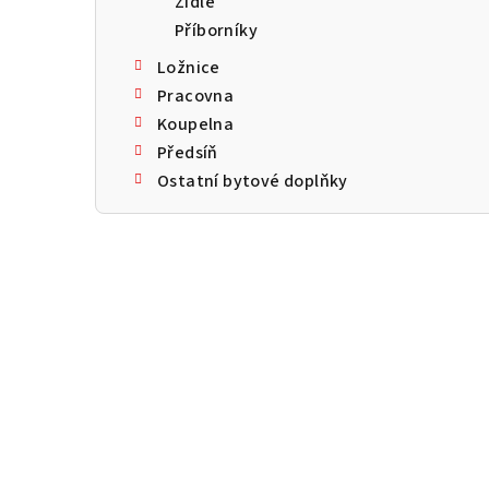
Židle
a
Příborníky
n
Ložnice
n
Pracovna
Koupelna
í
Předsíň
p
Ostatní bytové doplňky
a
n
e
l