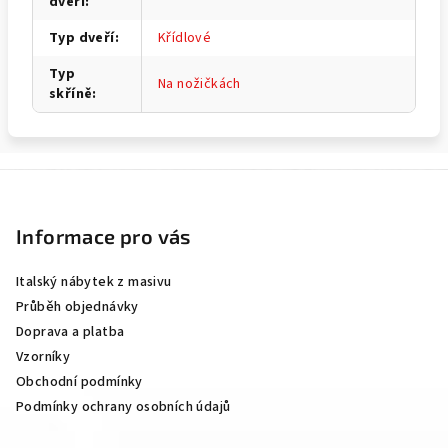
dveří
:
Typ dveří
:
Křídlové
Typ
Na nožičkách
skříně
:
Z
á
p
Informace pro vás
a
Italský nábytek z masivu
t
Průběh objednávky
í
Doprava a platba
Vzorníky
Obchodní podmínky
Podmínky ochrany osobních údajů