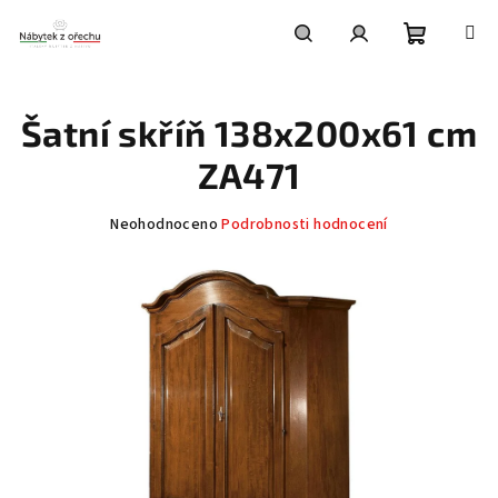
Přejít
na
obsah
Nákupní
Hledat
Přihlášení
Šatní skříň 138x200x61 cm
košík
ZA471
Průměrné
Neohodnoceno
Podrobnosti hodnocení
hodnocení
produktu
je
0,0
z
5
hvězdiček.