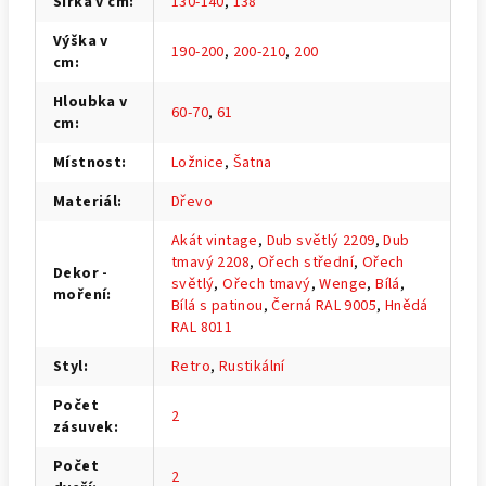
Šířka v cm
:
130-140
,
138
Výška v
190-200
,
200-210
,
200
cm
:
Hloubka v
60-70
,
61
cm
:
Místnost
:
Ložnice
,
Šatna
Materiál
:
Dřevo
Akát vintage
,
Dub světlý 2209
,
Dub
tmavý 2208
,
Ořech střední
,
Ořech
Dekor -
světlý
,
Ořech tmavý
,
Wenge
,
Bílá
,
moření
:
Bílá s patinou
,
Černá RAL 9005
,
Hnědá
RAL 8011
Styl
:
Retro
,
Rustikální
Počet
2
zásuvek
:
Počet
2