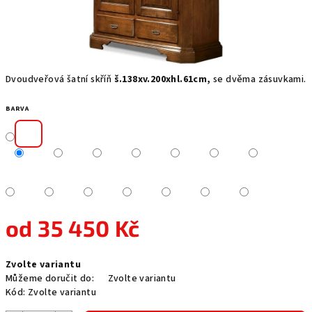
Dvoudveřová šatní skříň
š.138xv.200xhl.61cm,
se dvěma zásuvkami.
BARVA
od
35 450 Kč
Měrná
Zvolte variantu
cena:
Můžeme doručit do:
Zvolte variantu
Kód:
Zvolte variantu