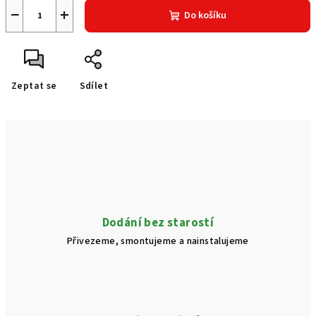
−
+
Do košíku
Zeptat se
Sdílet
Dodání bez starostí
Přivezeme, smontujeme a nainstalujeme