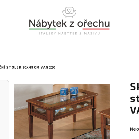
NÍ STOLEK 80X48 CM VAG220
S
s
V
Prů
Neo
hod