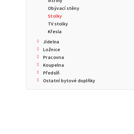
Vitríny
a
Obývací stěny
n
Stolky
TV stolky
n
Křesla
í
Jídelna
p
Ložnice
Pracovna
a
Koupelna
n
Předsíň
Ostatní bytové doplňky
e
l