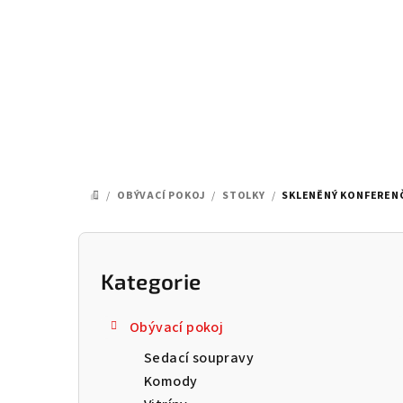
Přejít
na
obsah
/
OBÝVACÍ POKOJ
/
STOLKY
/
SKLENĚNÝ KONFERENČ
DOMŮ
P
o
Kategorie
Přeskočit
kategorie
s
Obývací pokoj
t
Sedací soupravy
r
Komody