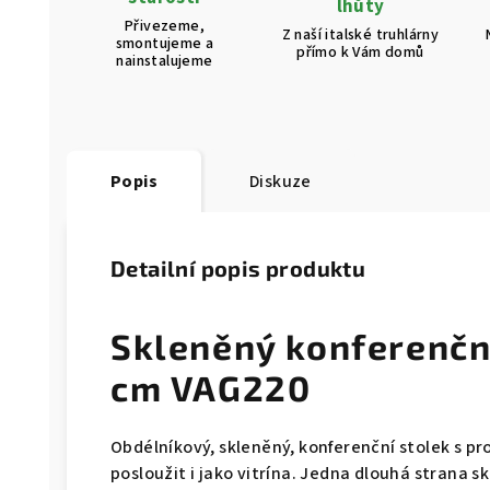
lhůty
Přivezeme,
Z naší italské truhlárny
smontujeme a
přímo k Vám domů
nainstalujeme
Popis
Diskuze
Detailní popis produktu
Skleněný konferenčn
cm VAG220
Obdélníkový, skleněný, konferenční stolek s p
posloužit i jako vitrína. Jedna dlouhá strana 