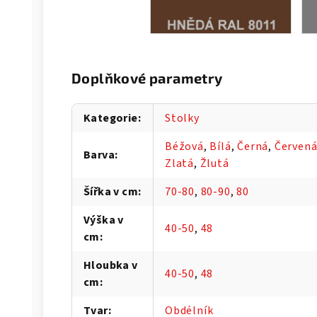
Doplňkové parametry
Kategorie
:
Stolky
Béžová
,
Bílá
,
Černá
,
Červen
Barva
:
Zlatá
,
Žlutá
Šířka v cm
:
70-80
,
80-90
,
80
Výška v
40-50
,
48
cm
:
Hloubka v
40-50
,
48
cm
:
Tvar
:
Obdélník