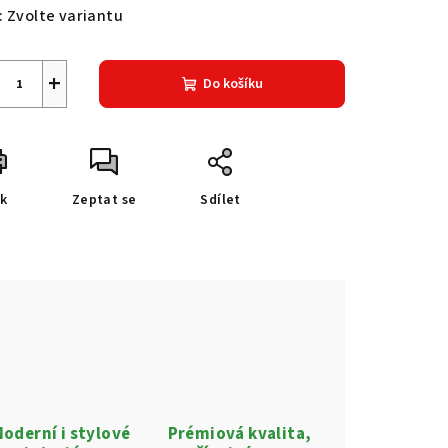
:
Zvolte variantu
+
Do košíku
sk
Zeptat se
Sdílet
oderní i stylové
Prémiová kvalita,