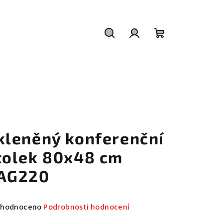
Hledat
Přihlášení
Nákupní
košík
kleněný konferenční
tolek 80x48 cm
AG220
měrné
hodnoceno
Podrobnosti hodnocení
nocení