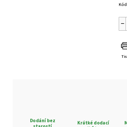
Kód
−
Ti
Dodání bez
Krátké dodací
M
starostí