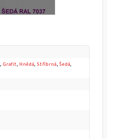
á
,
Grafit
,
Hnědá
,
Stříbrná
,
Šedá
,