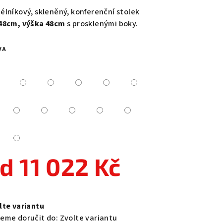
duktu
élníkový, skleněný, konferenční stolek
48cm, výška 48cm
s prosklenými boky.
VA
zdiček.
od
11 022 Kč
ná
a:
lte variantu
eme doručit do:
Zvolte variantu