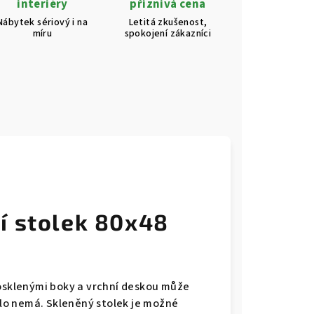
interiéry
příznivá cena
Nábytek sériový i na
Letitá zkušenost,
míru
spokojení zákazníci
í stolek 80x48
rosklenými boky a vrchní deskou může
sklo nemá. Skleněný stolek je možné