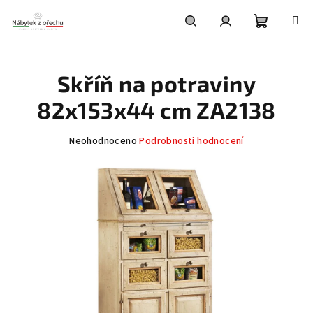
Přejít
na
obsah
Nákupní
Hledat
Přihlášení
Skříň na potraviny
košík
82x153x44 cm ZA2138
Průměrné
Neohodnoceno
Podrobnosti hodnocení
hodnocení
produktu
je
0,0
z
5
hvězdiček.