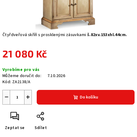
Čtyřdveřová skříň s prosklenými zásuvkami
š.82xv.153xhl.44cm.
21 080 Kč
Měrná
Vyrobíme pro vás
cena:
Můžeme doručit do:
7.10.2026
Kód:
ZA2138/A
−
+
Do košíku
Zeptat se
Sdílet