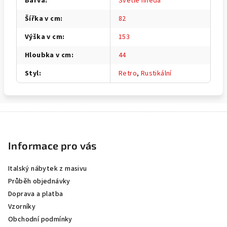
Barva
:
Světle hnědá
Šířka v cm
:
82
Výška v cm
:
153
Hloubka v cm
:
44
Styl
:
Retro
,
Rustikální
Z
á
p
Informace pro vás
a
Italský nábytek z masivu
t
Průběh objednávky
í
Doprava a platba
Vzorníky
Obchodní podmínky