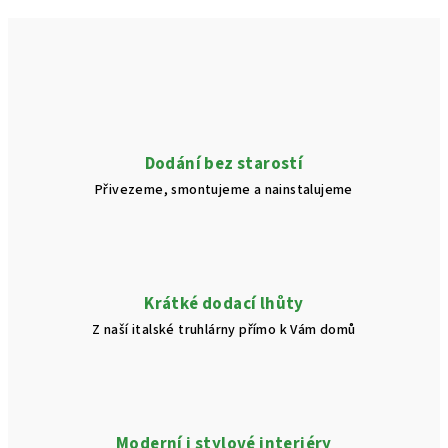
Dodání bez starostí
Přivezeme, smontujeme a nainstalujeme
Krátké dodací lhůty
Z naší italské truhlárny přímo k Vám domů
Moderní i stylové interiéry