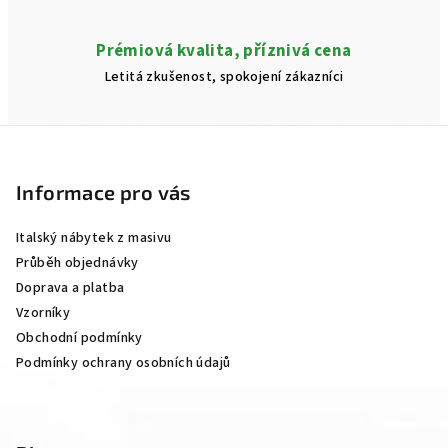
Prémiová kvalita, příznivá cena
Letitá zkušenost, spokojení zákazníci
Z
á
p
Informace pro vás
a
Italský nábytek z masivu
t
Průběh objednávky
í
Doprava a platba
Vzorníky
Obchodní podmínky
Podmínky ochrany osobních údajů