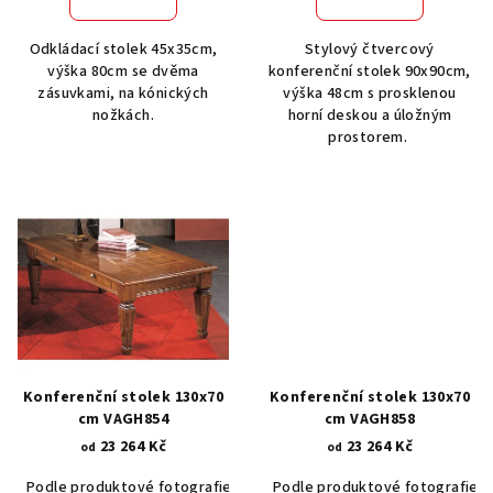
Odkládací stolek 45x35cm,
Stylový čtvercový
výška 80cm se dvěma
konferenční stolek 90x90cm,
zásuvkami, na kónických
výška 48cm s prosklenou
nožkách.
horní deskou a úložným
prostorem.
Konferenční stolek 130x70
Konferenční stolek 130x70
cm VAGH854
cm VAGH858
23 264 Kč
23 264 Kč
od
od
Podle produktové fotografie
Akát vintage BT1551
Podle produktové fotografie
Dub světlý