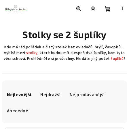
Přejít
na
obsah
Nákupní
Hledat
Přihlášení
Stolky se 2 šuplíky
košík
Kdo má rád pořádek a čistý stolek bez ovladačů, brýlí, časopisů....
vybírá mezi
stolky
, které budou mít alespoň dva šuplíky, kam tyto
věci schová. Prohlédněte si je všechny. Hledáte jiný počet
šuplíků
?
Ř
a
Nejlevnější
Nejdražší
Nejprodávanější
z
e
Abecedně
n
í