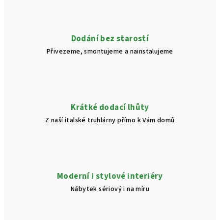
d
a
c
í
Dodání bez starostí
p
Přivezeme, smontujeme a nainstalujeme
r
v
k
y
v
Krátké dodací lhůty
ý
Z naší italské truhlárny přímo k Vám domů
p
i
s
u
Moderní i stylové interiéry
Nábytek sériový i na míru