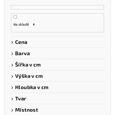
p
r
o
Na skladě
6
d
u
k
Cena
t
Barva
ů
Šířka v cm
Výška v cm
Hloubka v cm
Tvar
Místnost