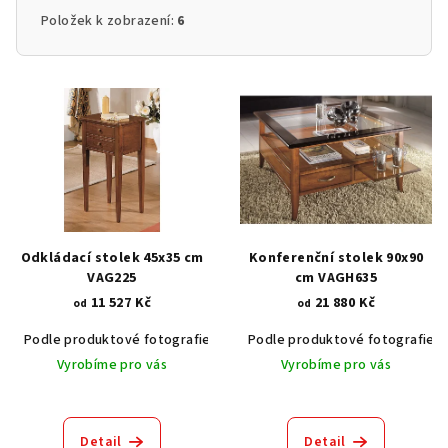
Položek k zobrazení:
6
V
ý
p
i
s
p
r
Odkládací stolek 45x35 cm
Konferenční stolek 90x90
o
VAG225
cm VAGH635
11 527 Kč
21 880 Kč
d
od
od
u
Podle produktové fotografie
Akát vintage BT1551
Podle produktové fotografie
Dub světlý
k
Vyrobíme pro vás
Vyrobíme pro vás
t
ů
Detail
Detail