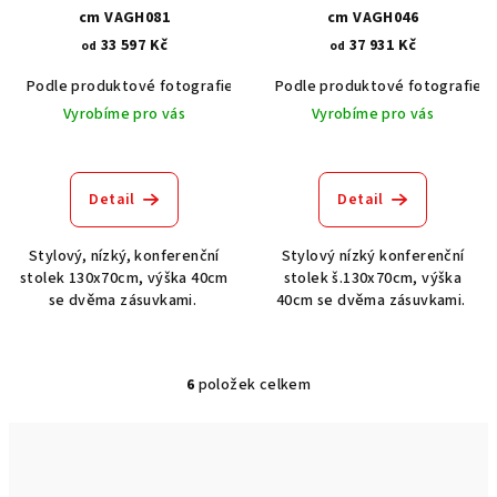
cm VAGH081
cm VAGH046
33 597 Kč
37 931 Kč
od
od
Podle produktové fotografie
Akát vintage BT1551
Podle produktové fotografie
Dub světlý
Vyrobíme pro vás
Vyrobíme pro vás
Detail
Detail
Stylový, nízký, konferenční
Stylový nízký konferenční
stolek 130x70cm, výška 40cm
stolek š.130x70cm, výška
se dvěma zásuvkami.
40cm se dvěma zásuvkami.
6
položek celkem
O
v
l
á