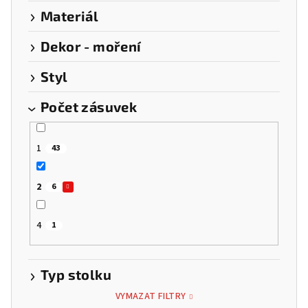
Materiál
Dekor - moření
Styl
Počet zásuvek
1
43
2
6
4
1
Typ stolku
VYMAZAT FILTRY