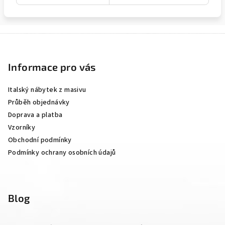
Z
á
p
Informace pro vás
a
Italský nábytek z masivu
t
Průběh objednávky
í
Doprava a platba
Vzorníky
Obchodní podmínky
Podmínky ochrany osobních údajů
Blog