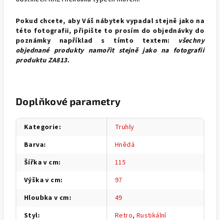
Pokud chcete, aby Váš nábytek vypadal stejně jako na
této fotografii, připište to prosím do objednávky do
poznámky například s tímto textem:
všechny
objednané produkty namořit stejně jako na fotografii
produktu
ZA813.
Doplňkové parametry
Kategorie
:
Truhly
Barva
:
Hnědá
Šířka v cm
:
115
Výška v cm
:
97
Hloubka v cm
:
49
Styl
:
Retro
,
Rustikální