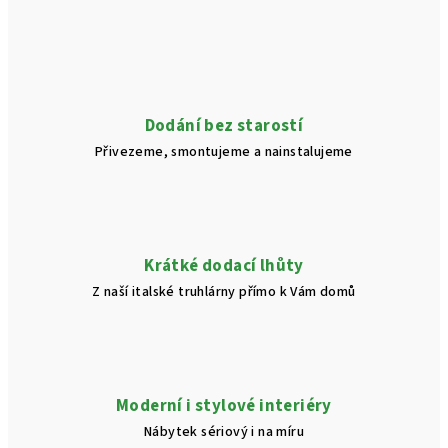
Dodání bez starostí
Přivezeme, smontujeme a nainstalujeme
Krátké dodací lhůty
Z naší italské truhlárny přímo k Vám domů
Moderní i stylové interiéry
Nábytek sériový i na míru