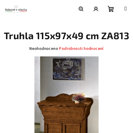
Přejít
na
obsah
Nákupní
Hledat
Přihlášení
Truhla 115x97x49 cm ZA813
košík
Průměrné
Neohodnoceno
Podrobnosti hodnocení
hodnocení
produktu
je
0,0
z
5
hvězdiček.