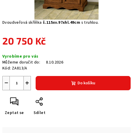
Dvoudveřová skříňka
š.115xv.97xhl.49cm
s truhlou.
20 750 Kč
Měrná
Vyrobíme pro vás
cena:
Můžeme doručit do:
8.10.2026
Kód:
ZA813/A
−
+
Do košíku
Zeptat se
Sdílet