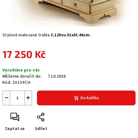
Stylová malovaná truhla
š.120xv.51xhl.46cm.
17 250 Kč
Měrná
Vyrobíme pro vás
cena:
Můžeme doručit do:
7.10.2026
Kód:
ZA1347/A
−
+
Do košíku
Zeptat se
Sdílet