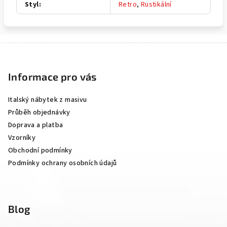
Styl
:
Retro
,
Rustikální
Z
á
p
Informace pro vás
a
Italský nábytek z masivu
t
Průběh objednávky
í
Doprava a platba
Vzorníky
Obchodní podmínky
Podmínky ochrany osobních údajů
Blog