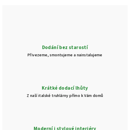
Dodání bez starostí
Přivezeme, smontujeme a nainstalujeme
Krátké dodací lhůty
Z naší italské truhlárny přímo k Vám domů
Moderní i stylové interiéry