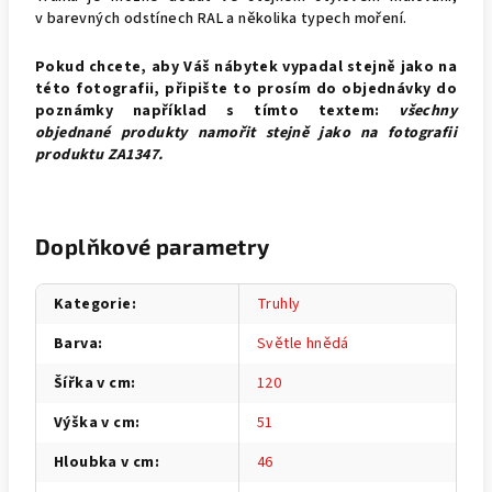
v barevných odstínech RAL a několika typech moření.
Pokud chcete, aby Váš nábytek vypadal stejně jako na
této fotografii, připište to prosím do objednávky do
poznámky například s tímto textem:
všechny
objednané produkty namořit stejně jako na fotografii
produktu
ZA1347.
Doplňkové parametry
Kategorie
:
Truhly
Barva
:
Světle hnědá
Šířka v cm
:
120
Výška v cm
:
51
Hloubka v cm
:
46