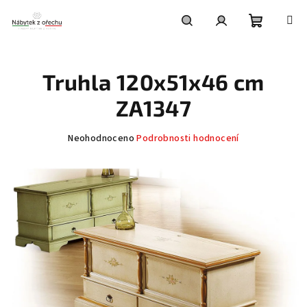
Přejít
na
obsah
Nákupní
Hledat
Přihlášení
Truhla 120x51x46 cm
košík
ZA1347
Průměrné
Neohodnoceno
Podrobnosti hodnocení
hodnocení
produktu
je
0,0
z
5
hvězdiček.