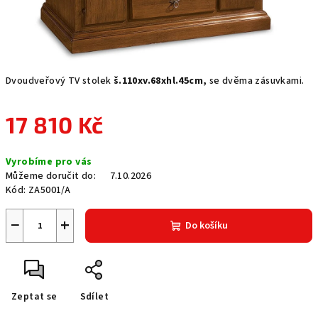
Dvoudveřový TV stolek
š.110xv.68xhl.45cm,
se dvěma zásuvkami.
17 810 Kč
Měrná
Vyrobíme pro vás
cena:
Můžeme doručit do:
7.10.2026
Kód:
ZA5001/A
−
+
Do košíku
Zeptat se
Sdílet