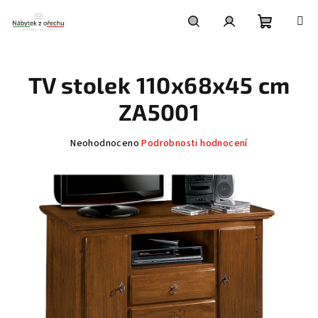
Přejít
na
obsah
Nákupní
Hledat
Přihlášení
TV stolek 110x68x45 cm
košík
ZA5001
Průměrné
Neohodnoceno
Podrobnosti hodnocení
hodnocení
produktu
je
0,0
z
5
hvězdiček.