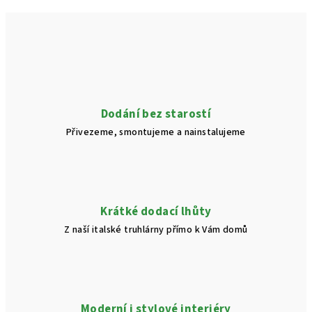
Dodání bez starostí
Přivezeme, smontujeme a nainstalujeme
Krátké dodací lhůty
Z naší italské truhlárny přímo k Vám domů
Moderní i stylové interiéry