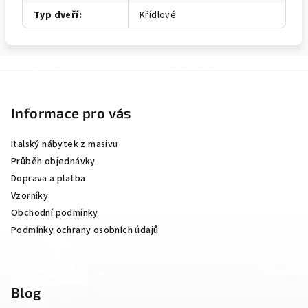
Typ dveří
:
Křídlové
Z
á
p
Informace pro vás
a
Italský nábytek z masivu
t
Průběh objednávky
í
Doprava a platba
Vzorníky
Obchodní podmínky
Podmínky ochrany osobních údajů
Blog