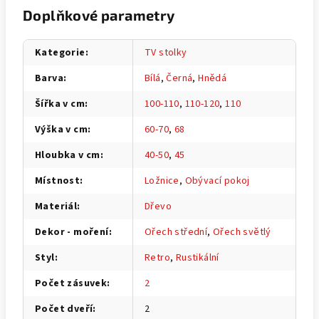
Doplňkové parametry
Kategorie
:
TV stolky
Barva
:
Bílá
,
Černá
,
Hnědá
Šířka v cm
:
100-110
,
110-120
,
110
Výška v cm
:
60-70
,
68
Hloubka v cm
:
40-50
,
45
Místnost
:
Ložnice
,
Obývací pokoj
Materiál
:
Dřevo
Dekor - moření
:
Ořech střední
,
Ořech světlý
Styl
:
Retro
,
Rustikální
Počet zásuvek
:
2
Počet dveří
:
2